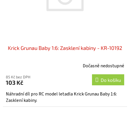
d
u
k
t
ů
Krick Grunau Baby 1:6: Zasklení kabiny - KR-10192
Dočasně nedostupné
85 Kč bez DPH
Do košíku
103 Kč
Náhradní díl pro RC model letadla Krick Grunau Baby 1:6:
Zasklení kabiny.