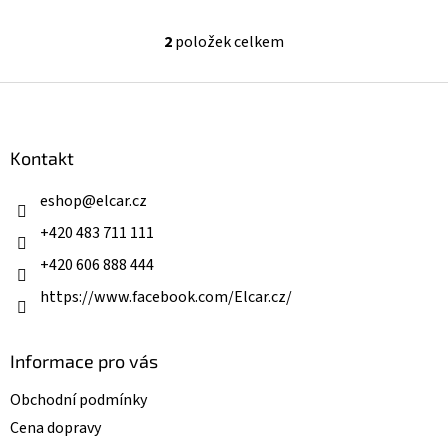
2
položek celkem
O
v
l
Z
á
á
d
p
a
a
Kontakt
c
t
í
í
eshop
@
elcar.cz
p
r
+420 483 711 111
v
k
+420 606 888 444
y
v
https://www.facebook.com/Elcar.cz/
ý
p
i
Informace pro vás
s
u
Obchodní podmínky
Cena dopravy