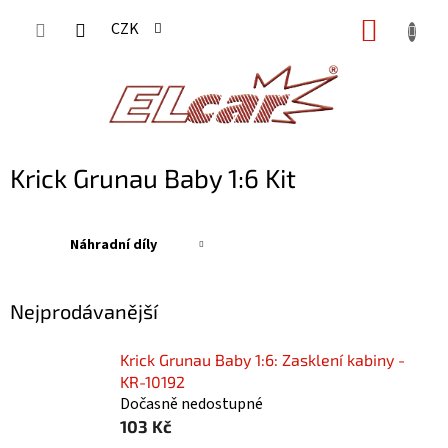
Přejít
NÁKUP
CZK
na
KOŠÍK
obsah
Krick Grunau Baby 1:6 Kit
Náhradní díly
Nejprodávanější
Krick Grunau Baby 1:6: Zasklení kabiny -
KR-10192
Dočasně nedostupné
103 Kč