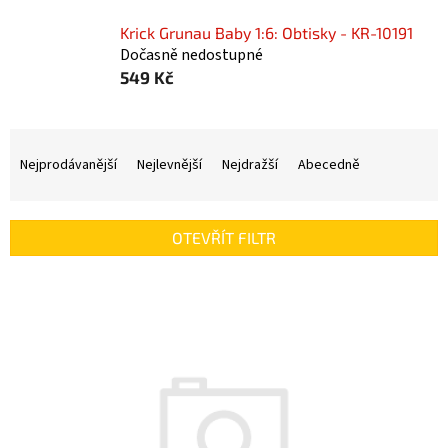
Krick Grunau Baby 1:6: Obtisky - KR-10191
Dočasně nedostupné
549 Kč
Ř
a
Nejprodávanější
Nejlevnější
Nejdražší
Abecedně
z
e
n
OTEVŘÍT FILTR
í
p
V
r
ý
o
p
d
i
u
s
k
p
t
r
ů
o