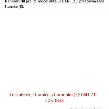
Náhradní díl pro RC model auta Losi LMT 2.0: přestavná sada
tlumiče (8).
Losi pístnice tlumiče s tlumením (2): LMT 2.0 -
LOS-1833