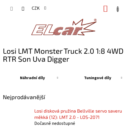
Přejít
NÁKUP
CZK
na
KOŠÍK
obsah
Losi LMT Monster Truck 2.0 1:8 4WD
RTR Son Uva Digger
Náhradní díly
Tuningové díly
Nejprodávanější
Losi disková pružina Bellville servo saveru
měkká (12): LMT 2.0 - LOS-2071
Dočasně nedostupné