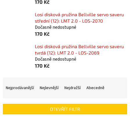
170 Kč
Losi disková pružina Bellville servo saveru
střední (12): LMT 2.0 - LOS-2070
Dočasně nedostupné
170 Kč
Losi disková pružina Bellville servo saveru
tvrdá (12): LMT 2.0 - LOS-2069
Dočasně nedostupné
170 Kč
Ř
a
Nejprodávanější
Nejlevnější
Nejdražší
Abecedně
z
e
n
OTEVŘÍT FILTR
í
p
V
r
ý