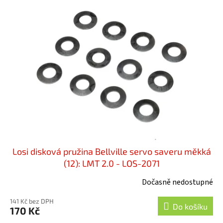
o
p
d
i
u
s
k
p
t
r
ů
o
d
u
k
t
ů
Losi disková pružina Bellville servo saveru měkká
(12): LMT 2.0 - LOS-2071
Dočasně nedostupné
141 Kč bez DPH
Do košíku
170 Kč