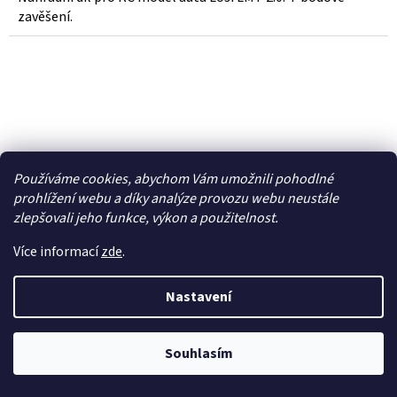
zavěšení.
Používáme cookies, abychom Vám umožnili pohodlné
prohlížení webu a díky analýze provozu webu neustále
zlepšovali jeho funkce, výkon a použitelnost.
Více informací
zde
.
Nastavení
Losi držák těhlice 0 a 5 st. (2): LMT 2.0 - LOS-1824
Souhlasím
Dočasně nedostupné