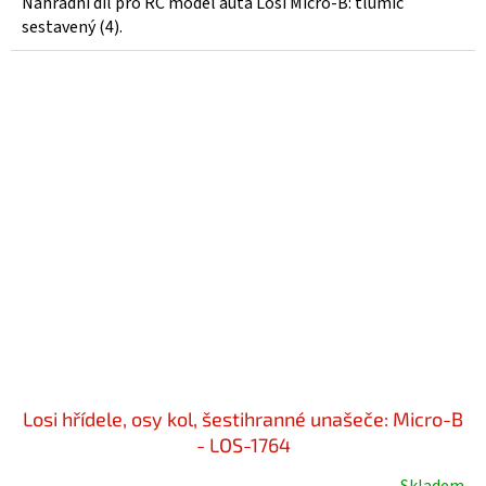
Náhradní díl pro RC model auta Losi Micro-B: tlumič
sestavený (4).
Losi hřídele, osy kol, šestihranné unašeče: Micro-B
- LOS-1764