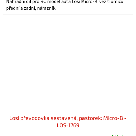
Náhradní díl pro RC model auta Losi Micro-B: věž tlumičů
přední a zadní, nárazník.
Losi převodovka sestavená, pastorek: Micro-B -
LOS-1769