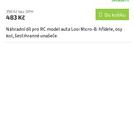
Skladem
399 Kč bez DPH
Do košíku
483 Kč
Náhradní díl pro RC model auta Losi Micro-B: hřídele, osy
kol, šestihranné unašeče.