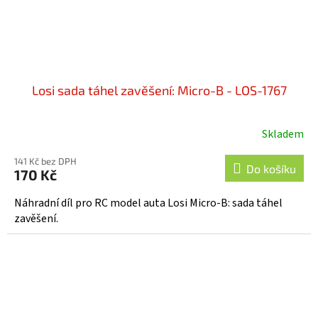
Losi sada táhel zavěšení: Micro-B - LOS-1767
Skladem
Průměrné
hodnocení
141 Kč bez DPH
produktu
Do košíku
170 Kč
je
5,0
Náhradní díl pro RC model auta Losi Micro-B: sada táhel
z
zavěšení.
5
hvězdiček.