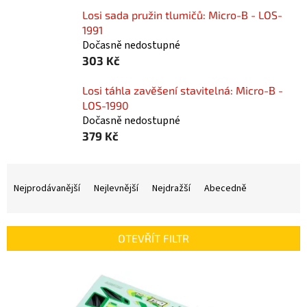
Losi sada pružin tlumičů: Micro-B - LOS-
1991
Dočasně nedostupné
303 Kč
Losi táhla zavěšení stavitelná: Micro-B -
LOS-1990
Dočasně nedostupné
379 Kč
Ř
a
Nejprodávanější
Nejlevnější
Nejdražší
Abecedně
z
e
n
OTEVŘÍT FILTR
í
p
V
r
ý
o
p
d