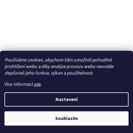
Používáme cookies, abychom Vám umožnili pohodlné
Losi přepážka, držáky čepů, sada řízení, servo
prohlížení webu a díky analýze provozu webu neustále
saver: Micro-B - LOS-1761
zlepšovali jeho funkce, výkon a použitelnost.
Dočasně nedostupné
Více informací
zde
.
203 Kč bez DPH
Do košíku
Nastavení
246 Kč
Náhradní díl pro RC model auta Losi Micro-B: přepážka,
Souhlasím
držáky čepů, sada řízení, servo saver.