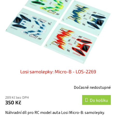
i
u
s
k
p
t
r
ů
o
d
u
k
t
ů
Losi samolepky: Micro-B - LOS-2269
Dočasně nedostupné
289 Kč bez DPH
Do košíku
350 Kč
Náhradní díl pro RC model auta Losi Micro-B: samolepky.