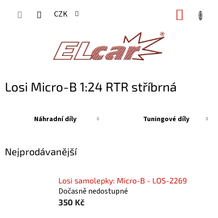
Přejít
NÁKUP
CZK
na
KOŠÍK
obsah
Losi Micro-B 1:24 RTR stříbrná
Náhradní díly
Tuningové díly
Nejprodávanější
Losi samolepky: Micro-B - LOS-2269
Dočasně nedostupné
350 Kč