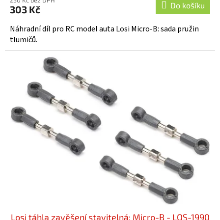
Do košíku
303 Kč
Náhradní díl pro RC model auta Losi Micro-B: sada pružin
tlumičů.
Losi táhla zavěšení stavitelná: Micro-B - LOS-1990