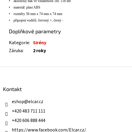
•
akustický tlak ve vzdálenosti 1m: 118 dB
•
materi
á
l: plast ABS
•
rozm
ěry 56 mm x 74 mm x 74 mm
•
připojení vodičů: červený +, černý -
Doplňkové parametry
Kategorie
:
Sirény
Záruka
:
2 roky
Z
á
p
a
Kontakt
t
í
eshop
@
elcar.cz
+420 483 711 111
+420 606 888 444
https://www.facebook.com/Elcar.cz/