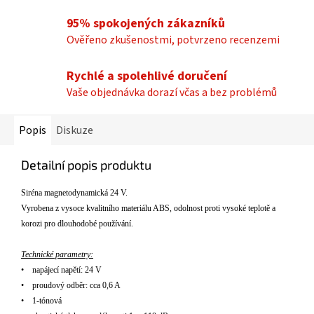
95% spokojených zákazníků
Ověřeno zkušenostmi, potvrzeno recenzemi
Rychlé a spolehlivé doručení
Vaše objednávka dorazí včas a bez problémů
Popis
Diskuze
Detailní popis produktu
Sir
éna magnetodynamická 2
4
V
.
Vyrobena z vysoce kvalitn
ího materiálu ABS, odolnost proti vysoké teplot
ě a
korozi pro dlouhodob
é pou
ž
ívání.
Technické parametry:
•
nap
á
jec
í
napět
í
: 24 V
•
proudov
ý
odběr: cca 0,6 A
•
1-tónová