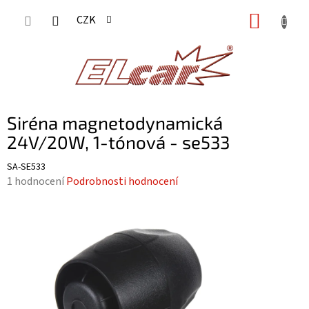
Přejít
NÁKUP
CZK
na
KOŠÍK
obsah
Siréna magnetodynamická
24V/20W, 1-tónová - se533
SA-SE533
Průměrné
1 hodnocení
Podrobnosti hodnocení
hodnocení
produktu
je
5,0
z
5
hvězdiček.