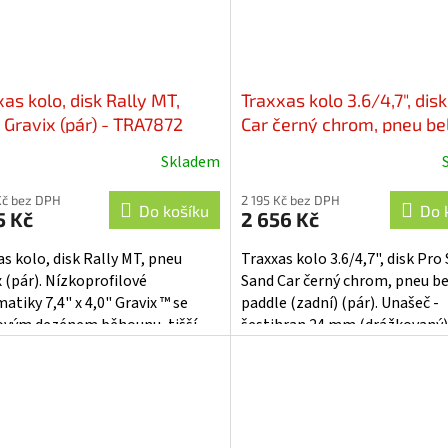
as kolo, disk Rally MT,
Traxxas kolo 3.6/4,7", dis
 Gravix (pár) - TRA7872
Car černý chrom, pneu be
paddle (zadní) (pár) - TR
Skladem
BLKC
Kč bez DPH
2 195 Kč bez DPH
Do košíku
Do 
5 Kč
2 656 Kč
as kolo, disk Rally MT, pneu
Traxxas kolo 3.6/4,7", disk Pro
x (pár). Nízkoprofilové
Sand Car černý chrom, pneu b
atiky 7,4" x 4,0" Gravix ™ se
paddle (zadní) (pár). Unašeč -
vým dezénem běhounu, tišší
šestihran 24 mm (drážkovaný)
 tradiční terénní pneumatiky,
Kompletní nalepené. Pro dok
.
použijte...