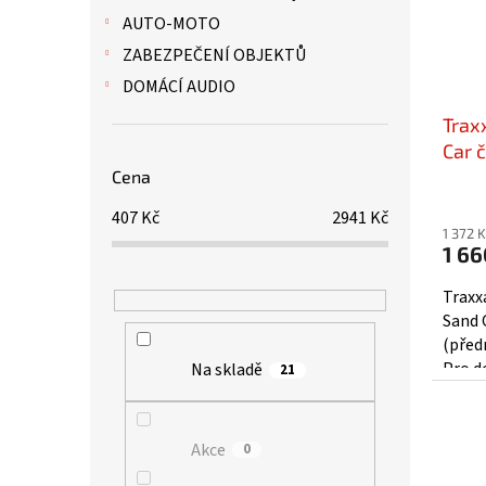
AUTO-MOTO
ZABEZPEČENÍ OBJEKTŮ
DOMÁCÍ AUDIO
Traxx
Car 
(pár
Cena
407
Kč
2941
Kč
1 372 
1 66
Traxxa
Sand 
(před
Pro d
Na skladě
21
#1097
Akce
0