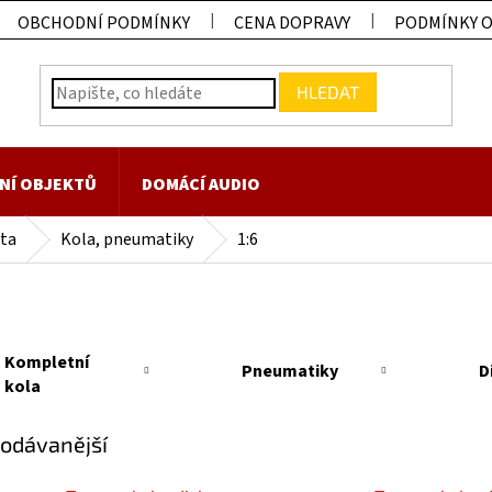
OBCHODNÍ PODMÍNKY
CENA DOPRAVY
PODMÍNKY 
HLEDAT
NÍ OBJEKTŮ
DOMÁCÍ AUDIO
ta
Kola, pneumatiky
1:6
Kompletní
Pneumatiky
D
kola
odávanější