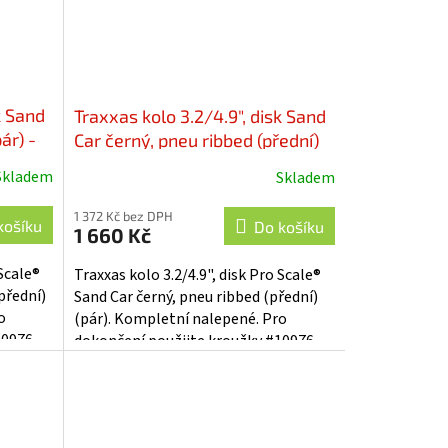
k Sand
Traxxas kolo 3.2/4.9", disk Sand
ár) -
Car černý, pneu ribbed (přední)
(pár) - TRA10971
Skladem
Skladem
1 372 Kč bez DPH
košíku
Do košíku
1 660 Kč
 Scale®
Traxxas kolo 3.2/4.9", disk Pro Scale®
přední)
Sand Car černý, pneu ribbed (přední)
o
(pár). Kompletní nalepené. Pro
10976.
dokončení použijte kroužky #10976.