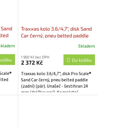
k Sand
Traxxas kolo 3.6/4,7", disk Sand
lted
Car černý, pneu belted paddle
A10973-
(zadní) (pár) - TRA10973
Skladem
Skladem
1 960 Kč bez DPH
košíku
Do košíku
2 372 Kč
 Scale®
Traxxas kolo 3.6/4,7", disk Pro Scale®
elted
Sand Car černý, pneu belted paddle
(zadní) (pár). Unašeč - šestihran 24
.
mm (drážkovaný). Kompletní
ončení
nalepené. Pro dokončení použijte...