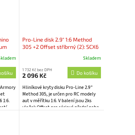
hino
Pro-Line disk 2.9" 1:6 Method
num
305 +2 Offset stříbrný (2): SCX6
al SCX6
- PRO281400
Skladem
Skladem
1 732 Kč bez DPH
košíku
Do košíku
2 096 Kč
o Armory
Hliníkové kryty disku Pro-Line 2.9"
set
Method 305, je určen pro RC modely
 1:6.
aut v měřítku 1:6. V balení jsou 2ks
ostí
vložek Offset pro sériová přední nebo
kém...
zadní kola Axial® SCX6™. CNC...