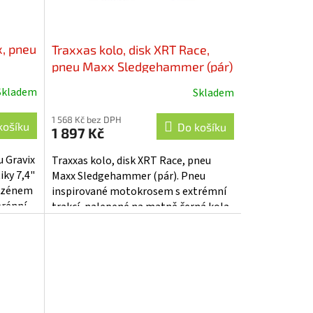
x, pneu
Traxxas kolo, disk XRT Race,
pneu Maxx Sledgehammer (pár)
- TRA7876
Skladem
Skladem
1 568 Kč bez DPH
košíku
Do košíku
1 897 Kč
u Gravix
Traxxas kolo, disk XRT Race, pneu
iky 7,4"
Maxx Sledgehammer (pár). Pneu
dezénem
inspirované motokrosem s extrémní
erénní
trakcí, nalepené na matně černá kola
XRT ™ s pěnovými vložkami. Unašeč 24
mm...