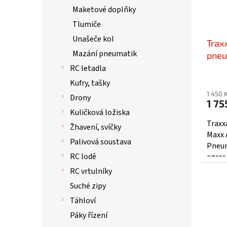
Maketové doplňky
Tlumiče
Unašeče kol
Trax
Mazání pneumatik
pneu 
TRA7
RC letadla
Kufry, tašky
1 450 
Drony
1 75
Kuličková ložiska
Traxx
Žhavení, svíčky
Maxx A
Palivová soustava
Pneum
RC lodě
agres
Nalep
RC vrtulníky
s...
Suché zipy
Táhloví
Páky řízení