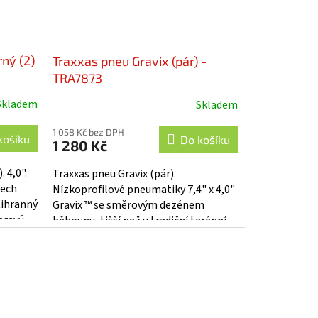
ný (2)
Traxxas pneu Gravix (pár) -
TRA7873
Skladem
Skladem
1 058 Kč bez DPH
košíku
Do košíku
1 280 Kč
 4,0".
Traxxas pneu Gravix (pár).
tech
Nízkoprofilové pneumatiky 7,4" x 4,0"
tihranný
Gravix ™ se směrovým dezénem
pravý.
běhounu, tišší než u tradiční terénní
pneumatiky, tuhá středová kostra
proti...