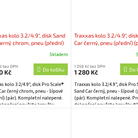
as kolo 3.2/4.9", disk Sand
Traxxas kolo 3.2/4.9", dis
černý chrom, pneu (přední)
Car černý, pneu (přední) (p
) - TRA10972-BLKC
TRA10972
Skladem
Kč bez DPH
1 058 Kč bez DPH
Do košíku
Do 
0 Kč
1 280 Kč
s kolo 3.2/4.9", disk Pro Scale®
Traxxas kolo 3.2/4.9", disk Pro
Car černý chrom, pneu - šípové
Sand Car černý, pneu - šípové (
ní) (pár). Kompletní nalepené.
(pár). Kompletní nalepené. Pr
okončení použijte kroužky
dokončení použijte kroužky #
6.