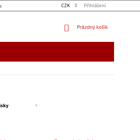
CZK
Přihlášení
OCHRANY OSOBNÍCH ÚDAJŮ
KONTAKTY
ZBOŽÍ SKLADE
NÁKUPNÍ
Prázdný košík
KOŠÍK
isky