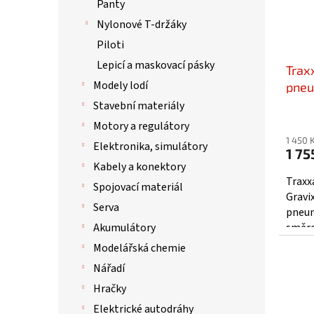
Panty
Nylonové T-držáky
Piloti
Lepicí a maskovací pásky
Traxx
Modely lodí
pneu
Stavební materiály
Motory a regulátory
1 450 
Elektronika, simulátory
1 75
Kabely a konektory
Traxx
Spojovací materiál
Gravi
Serva
pneum
Akumulátory
směro
než u
Modelářská chemie
tuhá..
Nářadí
Hračky
Elektrické autodráhy