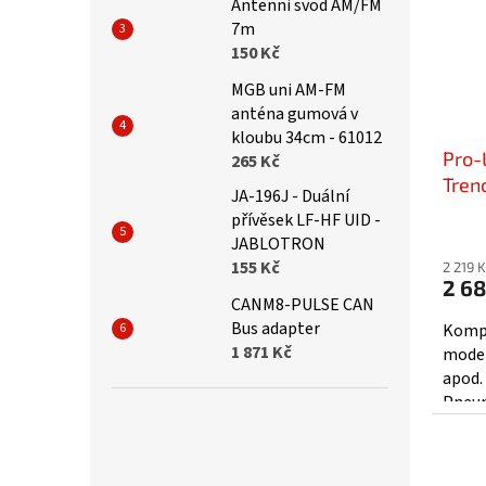
Antenni svod AM/FM
7m
150 Kč
MGB uni AM-FM
anténa gumová v
kloubu 34cm - 61012
Pro-L
265 Kč
Trenc
JA-196J - Duální
8x48
přívěsek LF-HF UID -
JABLOTRON
155 Kč
2 219 
2 68
CANM8-PULSE CAN
Bus adapter
Kompl
1 871 Kč
model
apod.
Pneum
tvrdo
5.7”...