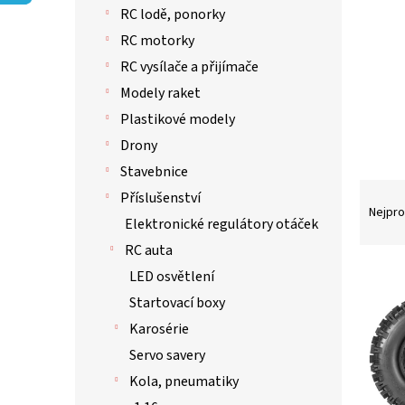
p
RC lodě, ponorky
a
n
RC motorky
e
RC vysílače a přijímače
l
Modely raket
Plastikové modely
Drony
Stavebnice
Ř
Příslušenství
a
Nejpro
Elektronické regulátory otáček
z
e
RC auta
n
V
LED osvětlení
í
ý
Startovací boxy
p
p
r
Karosérie
i
o
s
Servo savery
d
p
Kola, pneumatiky
u
r