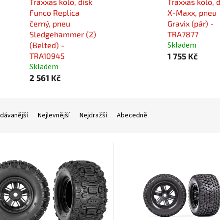
Traxxas kolo, disk
Traxxas kolo, d
Funco Replica
X-Maxx, pneu
černý, pneu
Gravix (pár) -
Sledgehammer (2)
TRA7877
Skladem
(Belted) -
TRA10945
1 755 Kč
Skladem
2 561 Kč
dávanější
Nejlevnější
Nejdražší
Abecedně