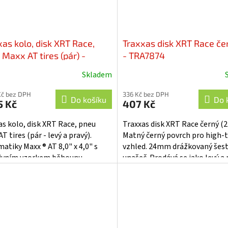
xas kolo, disk XRT Race,
Traxxas disk XRT Race čer
Maxx AT tires (pár) -
- TRA7874
875
Skladem
Kč bez DPH
336 Kč bez DPH
Do košíku
Do 
5 Kč
407 Kč
as kolo, disk XRT Race, pneu
Traxxas disk XRT Race černý (2).
T tires (pár - levý a pravý).
Matný černý povrch pro high-
atiky Maxx ® AT 8,0" x 4,0" s
vzhled. 24mm drážkovaný šes
ivním vzorkem běhounu.
unašeč. Prodává se jako levý a 
ené na matně černá kola XRT ™