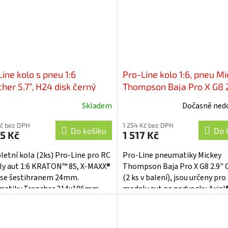
ine kolo s pneu 1:6
Pro-Line kolo 1:6, pneu M
her 5.7”, H24 disk černý
Thompson Baja Pro X G8 2
 Hex (2) - PRO1024010
Crawler (2): SCX6 - PRO1
Skladem
Dočasně ned
Kč bez DPH
1 254 Kč bez DPH
Do košíku
Do 
5 Kč
1 517 Kč
etní kola (2ks) Pro-Line pro RC
Pro-Line pneumatiky Mickey
y aut 1:6 KRATON™ 8S, X-MAXX®
Thompson Baja Pro X G8 2.9" 
 se šestihranem 24mm.
(2 ks v balení), jsou určeny pro
atiky Trencher 214x106mm,
modely aut na podvozku Axial
st střední M2, disky černé H24
2.9" 1:6. Směs pneumatiky G8
(měkká)....