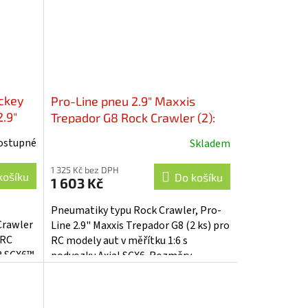
ickey
Pro-Line pneu 2.9" Maxxis
.9"
Trepador G8 Rock Crawler (2):
023214
Axial SCX6 - PRO1022114
ostupné
Skladem
1 325 Kč bez DPH
košíku
Do košíku
1 603 Kč
Pneumatiky typu Rock Crawler, Pro-
Crawler
Line 2.9" Maxxis Trepador G8 (2 ks) pro
 RC
RC modely aut v měřítku 1:6 s
® SCX6™
podvozky Axial SCX6. Rozměry
180⌀67xmm. Směs G8 (měkká). Vložy
pěnové,...