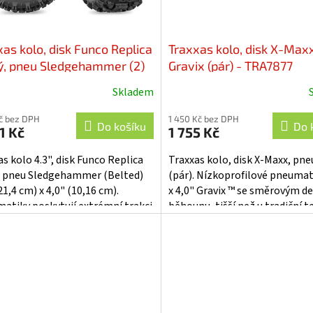
xas kolo, disk Funco Replica
Traxxas kolo, disk X-Max
ý, pneu Sledgehammer (2)
Gravix (pár) - TRA7877
ted) - TRA10945
Skladem
Kč bez DPH
1 450 Kč bez DPH
Do košíku
Do 
1 Kč
1 755 Kč
s kolo 4.3", disk Funco Replica
Traxxas kolo, disk X-Maxx, pne
, pneu Sledgehammer (Belted)
(pár). Nízkoprofilové pneumat
21,4 cm) x 4,0" (10,16 cm).
x 4,0" Gravix ™ se směrovým 
atiky poskytují extrémní trakci
běhounu, tišší než u tradiční t
rolu v terénu. Integrovaný...
pneumatiky, tuhá středová...