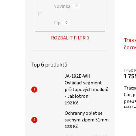
Novinka
0
Tip
0
ROZBALIT FILTR
Trax
černý
TRA1
Top 6 produktů
1 450 
1 75
JA-192E-WH
Ovládací segment
Traxxa
přístupových modulů
Car, p
- Jablotron
pneu 
192 Kč
tišší
Ochranny oplet se
tuhá s
suchym zipem 51mm
183 Kč