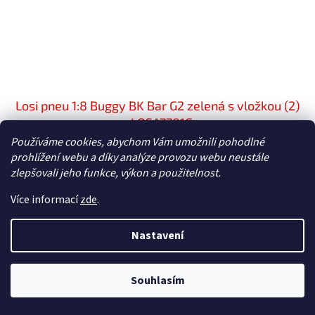
Losi pneu 1:8 Buggy BK Bar G2 zelená s vložkou (2)
- LOSA7781G
Používáme cookies, abychom Vám umožnili pohodlné
Skladem
prohlížení webu a díky analýze provozu webu neustále
zlepšovali jeho funkce, výkon a použitelnost.
266 Kč bez DPH
Do košíku
322 Kč
Více informací
zde
.
Nastavení
Souhlasím