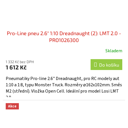
Pro-Line pneu 2.6" 1:10 Dreadnaught (2): LMT 2.0 -
PRO1026300
Skladem
1 332 Kč bez DPH
Do košíku
1 612 Kč
Pneumatiky Pro-line 2.6" Dreadnaught, pro RC modely aut
1:10 a 1:8, typu Monster Truck. Rozměry ⌀162x102mm. Směs
M2 (střední). Vložka Open Cell. Ideální pro model Losi LMT
2.0.
Akce