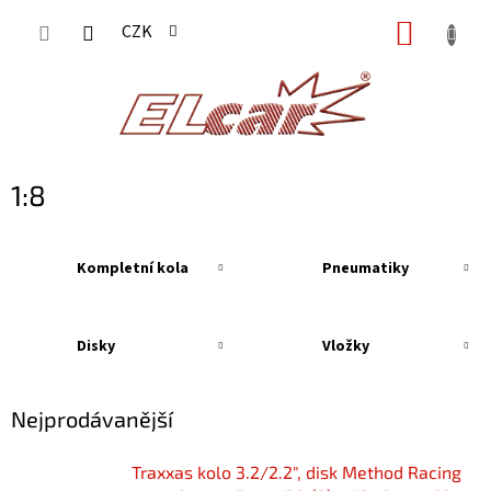
Přejít
NÁKUP
CZK
na
KOŠÍK
obsah
1:8
Kompletní kola
Pneumatiky
Disky
Vložky
Nejprodávanější
Traxxas kolo 3.2/2.2", disk Method Racing