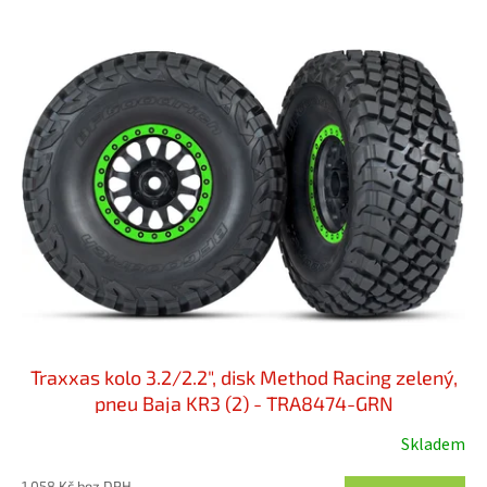
p
V
r
ý
o
p
d
i
u
s
k
p
t
r
ů
o
d
u
k
t
ů
Traxxas kolo 3.2/2.2", disk Method Racing zelený,
pneu Baja KR3 (2) - TRA8474-GRN
Skladem
1 058 Kč bez DPH