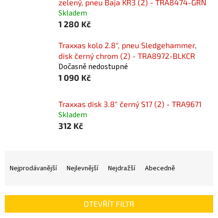
zelený, pneu Baja KR3 (2) - TRA8474-GRN
Skladem
1 280 Kč
Traxxas kolo 2.8", pneu Sledgehammer,
disk černý chrom (2) - TRA8972-BLKCR
Dočasně nedostupné
1 090 Kč
Traxxas disk 3.8" černý S17 (2) - TRA9671
Skladem
312 Kč
Ř
a
Nejprodávanější
Nejlevnější
Nejdražší
Abecedně
z
e
n
OTEVŘÍT FILTR
í