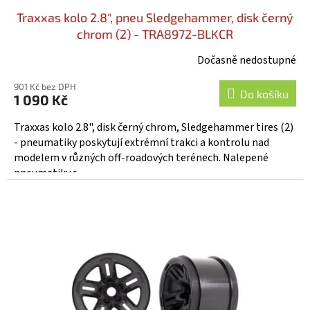
Traxxas kolo 2.8", pneu Sledgehammer, disk černý
chrom (2) - TRA8972-BLKCR
Dočasně nedostupné
901 Kč bez DPH
Do košíku
1 090 Kč
Traxxas kolo 2.8", disk černý chrom, Sledgehammer tires (2)
- pneumatiky poskytují extrémní trakci a kontrolu nad
modelem v různých off-roadových terénech. Nalepené
pneumatiky s...