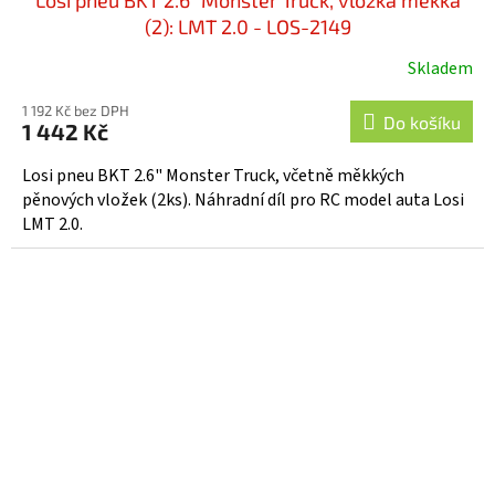
Losi pneu BKT 2.6" Monster Truck, vložka měkká
(2): LMT 2.0 - LOS-2149
Skladem
1 192 Kč bez DPH
Do košíku
1 442 Kč
Losi pneu BKT 2.6" Monster Truck, včetně měkkých
pěnových vložek (2ks). Náhradní díl pro RC model auta Losi
LMT 2.0.