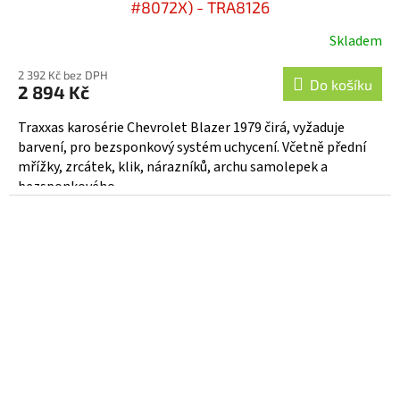
#8072X) - TRA8126
Skladem
2 392 Kč bez DPH
Do košíku
2 894 Kč
Traxxas karosérie Chevrolet Blazer 1979 čirá, vyžaduje
barvení, pro bezsponkový systém uchycení. Včetně přední
mřížky, zrcátek, klik, nárazníků, archu samolepek a
bezsponkového...