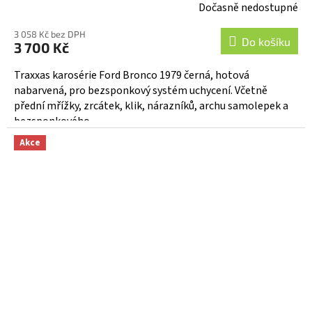
Dočasně nedostupné
3 058 Kč bez DPH
Do košíku
3 700 Kč
Traxxas karosérie Ford Bronco 1979 černá, hotová
nabarvená, pro bezsponkový systém uchycení. Včetně
přední mřížky, zrcátek, klik, nárazníků, archu samolepek a
bezsponkového...
Akce