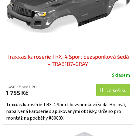
o
d
u
k
t
ů
Traxxas karosérie TRX-4 Sport bezsponková šedá
- TRA8187-GRAY
Skladem
1 450 Kč bez DPH
Do košíku
1 755 Kč
Traxxas karosérie TRX-4 Sport bezsponková šedá. Hotová,
nabarvená karoserie s aplikovanými obtisky. Určeno pro
montáž na podběhy #8080X.