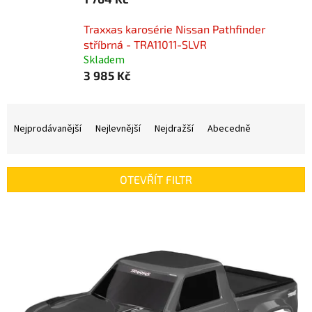
Traxxas karosérie Nissan Pathfinder
stříbrná - TRA11011-SLVR
Skladem
3 985 Kč
Ř
a
Nejprodávanější
Nejlevnější
Nejdražší
Abecedně
z
e
n
OTEVŘÍT FILTR
í
p
V
r
ý
o
p
d
i
u
s
k
p
t
r
ů