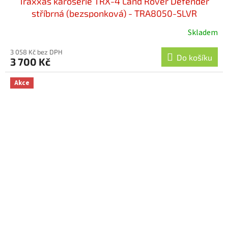
Traxxas karosérie TRX-4 Land Rover Defender
stříbrná (bezsponková) - TRA8050-SLVR
Skladem
3 058 Kč bez DPH
Do košíku
3 700 Kč
Akce