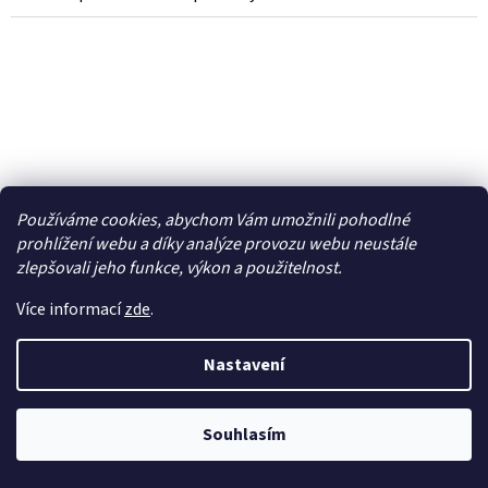
Používáme cookies, abychom Vám umožnili pohodlné
prohlížení webu a díky analýze provozu webu neustále
zlepšovali jeho funkce, výkon a použitelnost.
Více informací
zde
.
Nastavení
Pro-Line karosérie 1:10 2001 Jeep Cherokee
(Crawler 313mm) - PRO363500
Souhlasím
Skladem