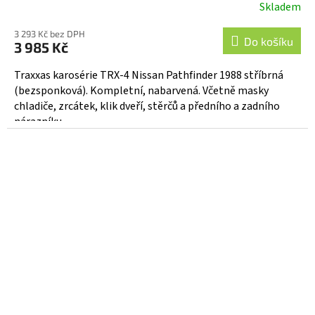
Skladem
3 293 Kč bez DPH
Do košíku
3 985 Kč
Traxxas karosérie TRX-4 Nissan Pathfinder 1988 stříbrná
(bezsponková). Kompletní, nabarvená. Včetně masky
chladiče, zrcátek, klik dveří, stěrčů a předního a zadního
nárazníku....