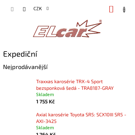
Přejít
NÁKUP
CZK
na
KOŠÍK
obsah
Expediční
Nejprodávanější
Traxxas karosérie TRX-4 Sport
bezsponková šedá - TRA8187-GRAY
Skladem
1 755 Kč
Axial karosérie Toyota SR5: SCX10III SR5 -
AXI-3425
Skladem
1 764 Kč