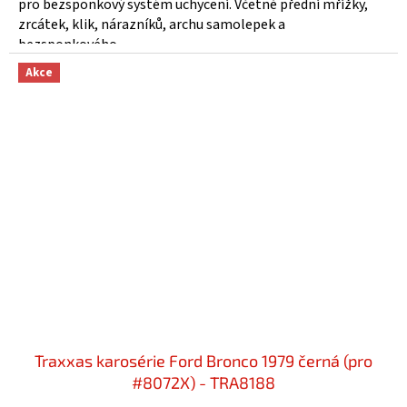
pro bezsponkový systém uchycení. Včetně přední mřížky,
zrcátek, klik, nárazníků, archu samolepek a
bezsponkového...
Akce
Traxxas karosérie Ford Bronco 1979 černá (pro
#8072X) - TRA8188