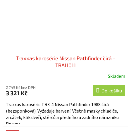
Traxxas karosérie Nissan Pathfinder čirá -
TRA11011
Skladem
2 745 Kč bez DPH
Do košíku
3 321 Kč
Traxxas karosérie TRX-4 Nissan Pathfinder 1988 čirá
(bezsponková). Vyžaduje barvení. Včetně masky chladiče,
zrcátek, klik dveří, stěrčů a předního a zadního nárazníku.
Rozvor...