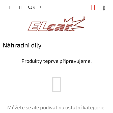
Přejít
NÁKUP
CZK
na
KOŠÍK
obsah
Náhradní díly
Produkty teprve připravujeme.
Můžete se ale podívat na ostatní kategorie.