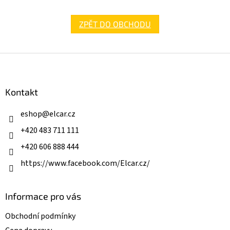
ZPĚT DO OBCHODU
Z
á
p
a
Kontakt
t
í
eshop
@
elcar.cz
+420 483 711 111
+420 606 888 444
https://www.facebook.com/Elcar.cz/
Informace pro vás
Obchodní podmínky