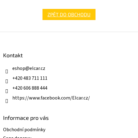
ZPĚT DO OBCHODU
Z
á
p
a
Kontakt
t
í
eshop
@
elcar.cz
+420 483 711 111
+420 606 888 444
https://www.facebook.com/Elcar.cz/
Informace pro vás
Obchodní podmínky