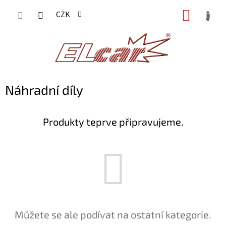
Přejít
NÁKUP
CZK
na
KOŠÍK
obsah
Náhradní díly
Produkty teprve připravujeme.
Můžete se ale podívat na ostatní kategorie.