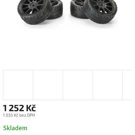
1 252 Kč
1 035 Kč bez DPH
Měrná
Skladem
cena: