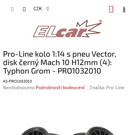
Přejít
NÁKUP
CZK
na
KOŠÍK
obsah
Pro-Line kolo 1:14 s pneu Vector,
disk černý Mach 10 H12mm (4):
Typhon Grom - PRO1032010
AS-PRO1032010
Průměrné
Neohodnoceno
Podrobnosti hodnocení
Značka:
Pro-Line
hodnocení
produktu
je
0,0
z
5
hvězdiček.