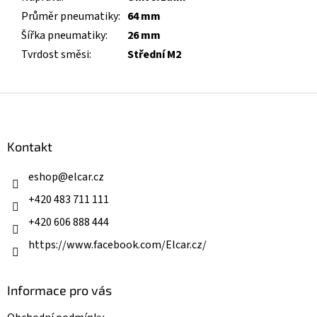
Průměr pneumatiky
:
64 mm
Šířka pneumatiky
:
26 mm
Tvrdost směsi
:
Střední M2
Z
á
p
a
Kontakt
t
í
eshop
@
elcar.cz
+420 483 711 111
+420 606 888 444
https://www.facebook.com/Elcar.cz/
Informace pro vás