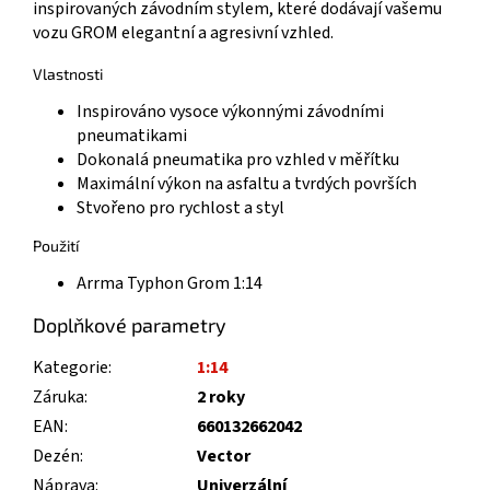
inspirovaných závodním stylem, které dodávají vašemu
vozu GROM elegantní a agresivní vzhled.
Vlastnosti
Inspirováno vysoce výkonnými závodními
pneumatikami
Dokonalá pneumatika pro vzhled v měřítku
Maximální výkon na asfaltu a tvrdých površích
Stvořeno pro rychlost a styl
Použití
Arrma Typhon Grom 1:14
Doplňkové parametry
Kategorie
:
1:14
Záruka
:
2 roky
EAN
:
660132662042
Dezén
:
Vector
Náprava
:
Univerzální