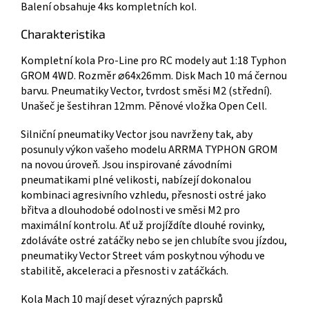
Balení obsahuje 4ks kompletních kol.
Charakteristika
Kompletní kola Pro-Line pro RC modely aut 1:18 Typhon
GROM 4WD. Rozměr ⌀64x26mm. Disk Mach 10 má černou
barvu. Pneumatiky Vector, tvrdost směsi M2 (střední).
Unašeč je šestihran 12mm. Pěnové vložka Open Cell.
Silniční pneumatiky Vector jsou navrženy tak, aby
posunuly výkon vašeho modelu ARRMA TYPHON GROM
na novou úroveň. Jsou inspirované závodními
pneumatikami plné velikosti, nabízejí dokonalou
kombinaci agresivního vzhledu, přesnosti ostré jako
břitva a dlouhodobé odolnosti ve směsi M2 pro
maximální kontrolu. Ať už projíždíte dlouhé rovinky,
zdoláváte ostré zatáčky nebo se jen chlubíte svou jízdou,
pneumatiky Vector Street vám poskytnou výhodu ve
stabilitě, akceleraci a přesnosti v zatáčkách.
Kola Mach 10 mají deset výrazných paprsků