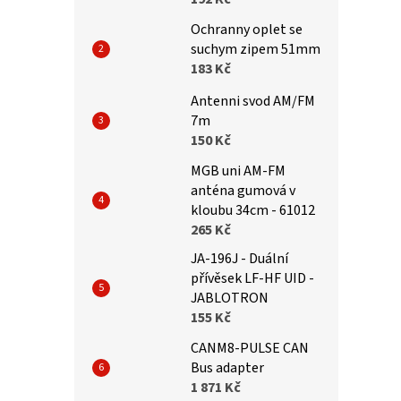
Ochranny oplet se
suchym zipem 51mm
183 Kč
Antenni svod AM/FM
7m
150 Kč
MGB uni AM-FM
anténa gumová v
kloubu 34cm - 61012
265 Kč
JA-196J - Duální
přívěsek LF-HF UID -
JABLOTRON
155 Kč
CANM8-PULSE CAN
Bus adapter
1 871 Kč