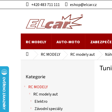
Přejít
+420 483 711 111
eshop@elcar.cz
na
obsah
RC MODELY
AUTO-MOTO
ZABEZPEČE
RC MODELY
RC modely aut
Náhr
Domů
P
Tuni
o
Přeskočit
s
Kategorie
kategorie
t
r
RC MODELY
a
RC modely aut
n
n
Elektro
í
Závodní speciály