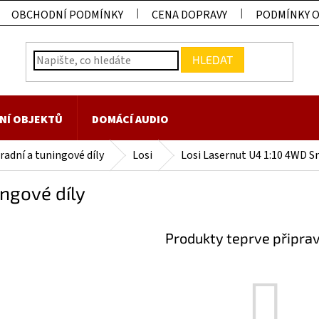
OBCHODNÍ PODMÍNKY
CENA DOPRAVY
PODMÍNKY 
HLEDAT
NÍ OBJEKTŮ
DOMÁCÍ AUDIO
adní a tuningové díly
Losi
Losi Lasernut U4 1:10 4WD 
ngové díly
Produkty teprve připra