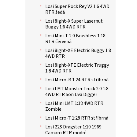
Losi Super Rock Rey V2 1:6 4WD
RTR šedá
Losi 8ight-X Super Lasernut
Buggy 1:6 4WD RTR
Losi Mini-T 2.0 Brushless 1:18
RTR červená
Losi 8ight-XE Electric Buggy 1:8
4WD RTR
Losi 8ight-XTE Electric Truggy
1:8 4WD RTR
Losi Micro-B 1:24 RTR stříbrná
Losi LMT Monster Truck 2.0 1:8
4WD RTR Son Uva Digger
Losi Mini LMT 1:18 4WD RTR
Zombie
Losi Micro-T 1:28 RTR stříbrná
Losi 22S Dragster 1:10 1969
Camaro RTR modré