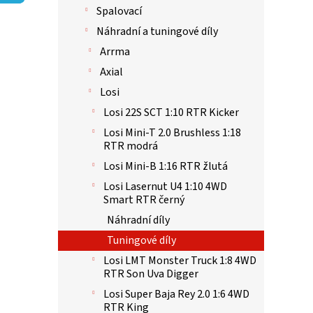
p
Spalovací
a
n
Náhradní a tuningové díly
e
Arrma
l
Axial
Losi
Losi 22S SCT 1:10 RTR Kicker
Losi Mini-T 2.0 Brushless 1:18
RTR modrá
Losi Mini-B 1:16 RTR žlutá
Losi Lasernut U4 1:10 4WD
Smart RTR černý
Náhradní díly
Tuningové díly
Losi LMT Monster Truck 1:8 4WD
RTR Son Uva Digger
Losi Super Baja Rey 2.0 1:6 4WD
RTR King