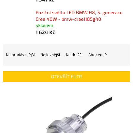
Poziční světla LED BMW H8, 5. generace
Cree 40W - bmw-creeH85g40
Skladem
1 624 Kč
Ř
a
Nejprodávanější
Nejlevnější
Nejdražší
Abecedně
z
e
n
OTEVŘÍT FILTR
í
p
V
r
ý
o
p
d
i
u
s
k
p
t
r
ů