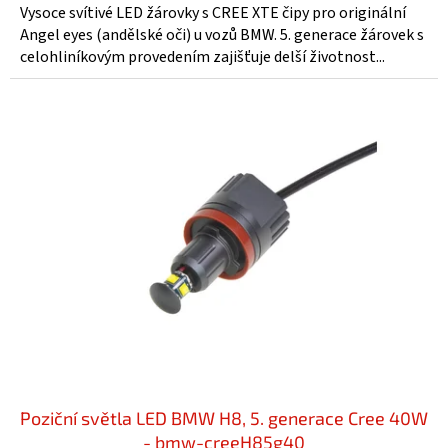
Vysoce svítivé LED žárovky s CREE XTE čipy pro originální
Angel eyes (andělské oči) u vozů BMW. 5. generace žárovek s
celohliníkovým provedením zajišťuje delší životnost...
Poziční světla LED BMW H8, 5. generace Cree 40W
- bmw-creeH85g40