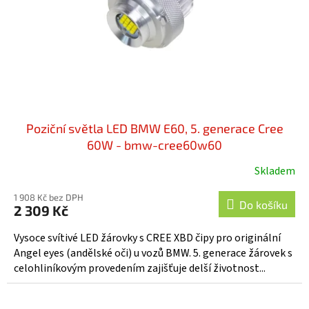
o
d
u
k
t
ů
Poziční světla LED BMW E60, 5. generace Cree
60W - bmw-cree60w60
Skladem
1 908 Kč bez DPH
Do košíku
2 309 Kč
Vysoce svítivé LED žárovky s CREE XBD čipy pro originální
Angel eyes (andělské oči) u vozů BMW. 5. generace žárovek s
celohliníkovým provedením zajišťuje delší životnost...