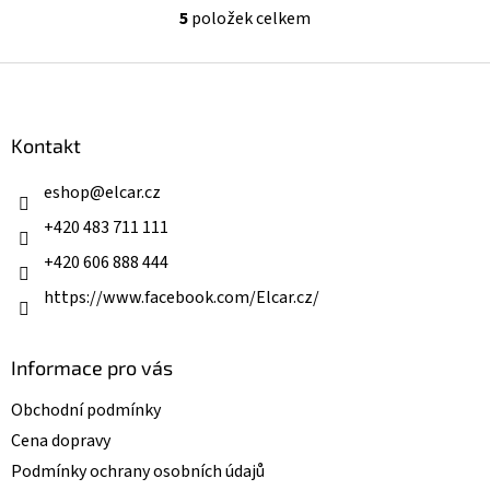
5
položek celkem
O
v
l
Z
á
á
d
p
a
a
Kontakt
c
t
í
í
eshop
@
elcar.cz
p
r
+420 483 711 111
v
k
+420 606 888 444
y
v
https://www.facebook.com/Elcar.cz/
ý
p
i
Informace pro vás
s
u
Obchodní podmínky
Cena dopravy
Podmínky ochrany osobních údajů