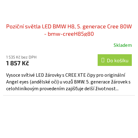
Poziční světla LED BMW H8, 5. generace Cree 80W
- bmw-creeH85g80
Skladem
1 535 Kč bez DPH
Do košíku
1 857 Kč
Vysoce svítivé LED žárovky s CREE XTE čipy pro originální
Angel eyes (andělské oči) u vozů BMW. 5. generace žárovek s
celohliníkovým provedením zajišťuje delší životnost...