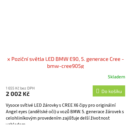
x Poziční světla LED BMW E90, 5. generace Cree -
bmw-cree905g
Skladem
1 655 Kč bez DPH
Do košíku
2 002 Kč
Vysoce svítivé LED žárovky s CREE X6 čipy pro originální
Angel eyes (andělské oči) u vozů BMW. 5. generace žárovek s
celohliníkovým provedením zajišťuje delší životnost
vzhledem...