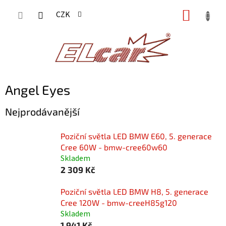
Přejít
NÁKUP
CZK
na
KOŠÍK
obsah
Angel Eyes
Nejprodávanější
Poziční světla LED BMW E60, 5. generace
Cree 60W - bmw-cree60w60
Skladem
2 309 Kč
Poziční světla LED BMW H8, 5. generace
Cree 120W - bmw-creeH85g120
Skladem
1 941 Kč