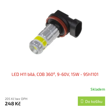
LED H11 bílá, COB 360⁰, 9-60V, 15W - 95h1101
Skladem
205 Kč bez DPH
Do košíku
248 Kč