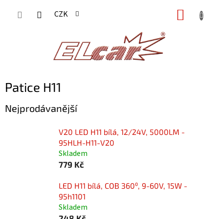
Přejít
NÁKUP
CZK
na
KOŠÍK
obsah
Patice H11
Nejprodávanější
V20 LED H11 bílá, 12/24V, 5000LM -
95HLH-H11-V20
Skladem
779 Kč
LED H11 bílá, COB 360⁰, 9-60V, 15W -
95h1101
Skladem
248 Kč