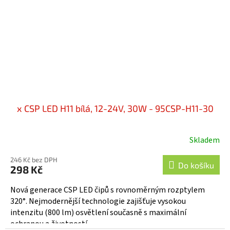
x CSP LED H11 bílá, 12-24V, 30W - 95CSP-H11-30
Skladem
Průměrné
hodnocení
246 Kč bez DPH
produktu
Do košíku
298 Kč
je
5,0
Nová generace CSP LED čipů s rovnoměrným rozptylem
z
320°. Nejmodernější technologie zajišťuje vysokou
5
intenzitu (800 lm) osvětlení současně s maximální
hvězdiček.
ochranou a životností...