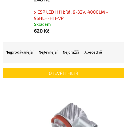
x CSP LED H11 bílá, 9-32V, 4000LM -
95HLH-H11-VP
Skladem
620 Kč
Ř
a
Nejprodávanější
Nejlevnější
Nejdražší
Abecedně
z
e
n
OTEVŘÍT FILTR
í
p
V
r
ý
o
p
d
i
u
s
k
p
t
r
ů