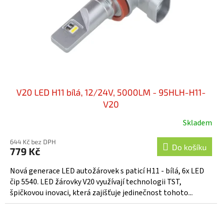
o
d
u
k
t
ů
V20 LED H11 bílá, 12/24V, 5000LM - 95HLH-H11-
V20
Skladem
644 Kč bez DPH
Do košíku
779 Kč
Nová generace LED autožárovek s paticí H11 - bílá, 6x LED
čip 5540. LED žárovky V20 využívají technologii TST,
špičkovou inovaci, která zajišťuje jedinečnost tohoto...