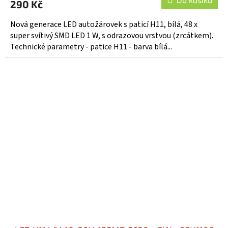
290 Kč
Nová generace LED autožárovek s paticí H11, bílá, 48 x
super svítivý SMD LED 1 W, s odrazovou vrstvou (zrcátkem).
Technické parametry - patice H11 - barva bílá...