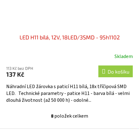
LED H11 bílá, 12V, 18LED/3SMD - 95h1102
Skladem
113 Kč bez DPH
Do košíku
137 Kč
Náhradní LED žárovka s paticí H11 bílá, 18x tříčipová SMD
LED. Technické parametry - patice H11 - barva bílá - velmi
dlouhá životnost (až 50 000 h) - odolné...
8
položek celkem
O
v
l
Z
á
á