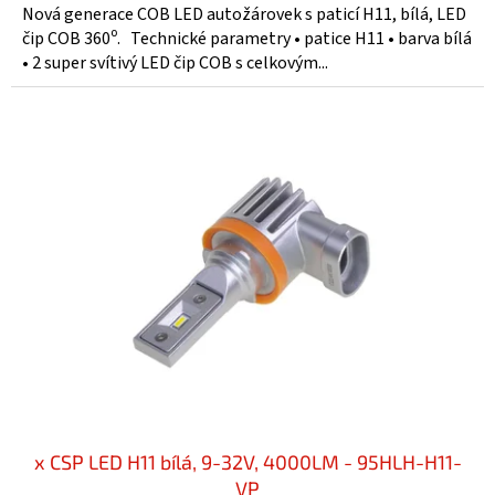
Nová generace COB LED autožárovek s paticí H11, bílá, LED
čip COB 360⁰. Technické parametry • patice H11 • barva bílá
• 2 super svítivý LED čip COB s celkovým...
x CSP LED H11 bílá, 9-32V, 4000LM - 95HLH-H11-
VP