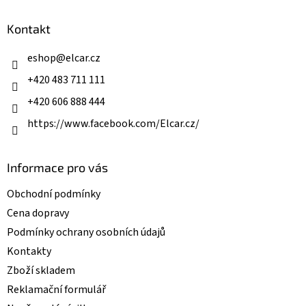
d
p
a
a
Kontakt
c
t
í
í
eshop
@
elcar.cz
p
r
+420 483 711 111
v
k
+420 606 888 444
y
v
https://www.facebook.com/Elcar.cz/
ý
p
i
Informace pro vás
s
u
Obchodní podmínky
Cena dopravy
Podmínky ochrany osobních údajů
Kontakty
Zboží skladem
Reklamační formulář