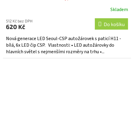
Skladem
512 Kč bez DPH
Do košíku
620 Kč
Nová generace LED Seoul-CSP autožárovek s paticí H11 -
bílá, 6x LED čip CSP. Vlastnosti: • LED autožárovky do
hlavních světel s nejmenšími rozměry na trhu •...