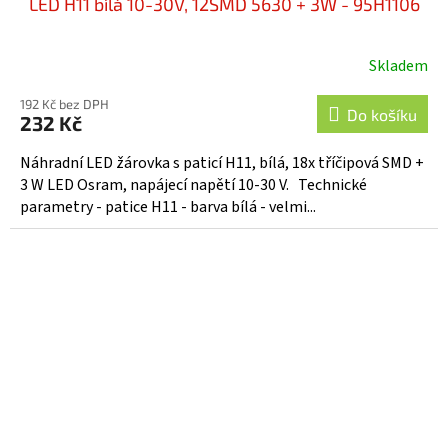
LED H11 bílá 10-30V, 12SMD 5630 + 3W - 95H1106
Skladem
192 Kč bez DPH
Do košíku
232 Kč
Náhradní LED žárovka s paticí H11, bílá, 18x tříčipová SMD +
3 W LED Osram, napájecí napětí 10-30 V. Technické
parametry - patice H11 - barva bílá - velmi...