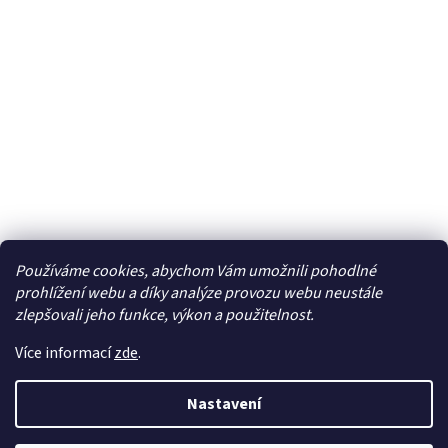
Používáme cookies, abychom Vám umožnili pohodlné
Facebook
prohlížení webu a díky analýze provozu webu neustále
zlepšovali jeho funkce, výkon a použitelnost.
Více informací
zde
.
Vytvořil Shoptet
| Připravil
LemitoMedia s.r.o.
Nastavení
Copyright 2026
Elcar - elektrospecialista - RC modely,
autorádia, navigace, alarmy, domácí audio
. Všechna