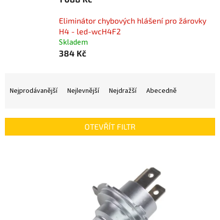
Eliminátor chybových hlášení pro žárovky
H4 - led-wcH4F2
Skladem
384 Kč
Ř
a
Nejprodávanější
Nejlevnější
Nejdražší
Abecedně
z
e
n
OTEVŘÍT FILTR
í
p
V
r
ý
o
p
d
i
u
s
k
p
t
r
ů