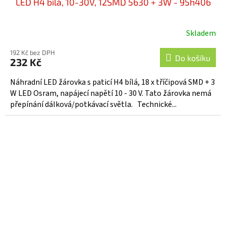
LED H4 bílá, 10-30V, 12SMD 5630 + 3W - 95h406
Skladem
192 Kč bez DPH
Do košíku
232 Kč
Náhradní LED žárovka s paticí H4 bílá, 18 x tříčipová SMD + 3
W LED Osram, napájecí napětí 10 - 30 V. Tato žárovka nemá
přepínání dálková/potkávací světla. Technické...