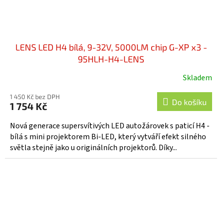
LENS LED H4 bílá, 9-32V, 5000LM chip G-XP x3 -
95HLH-H4-LENS
Skladem
Průměrné
hodnocení
1 450 Kč bez DPH
produktu
Do košíku
1 754 Kč
je
5,0
Nová generace supersvítivých LED autožárovek s paticí H4 -
z
bílá s mini projektorem Bi-LED, který vytváří efekt silného
5
světla stejně jako u originálních projektorů. Díky...
hvězdiček.