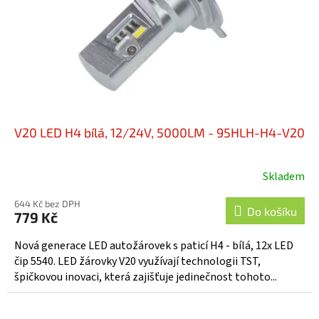
o
d
u
k
t
ů
V20 LED H4 bílá, 12/24V, 5000LM - 95HLH-H4-V20
Skladem
644 Kč bez DPH
Do košíku
779 Kč
Nová generace LED autožárovek s paticí H4 - bílá, 12x LED
čip 5540. LED žárovky V20 využívají technologii TST,
špičkovou inovaci, která zajišťuje jedinečnost tohoto...