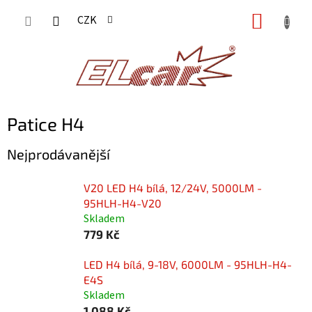
Přejít
NÁKUP
CZK
na
KOŠÍK
obsah
Patice H4
Nejprodávanější
V20 LED H4 bílá, 12/24V, 5000LM -
95HLH-H4-V20
Skladem
779 Kč
LED H4 bílá, 9-18V, 6000LM - 95HLH-H4-
E4S
Skladem
1 088 Kč