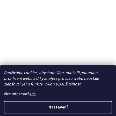
Používáme cookies, abychom Vám umožnili pohodlné
Facebook
prohlížení webu a díky analýze provozu webu neustále
zlepšovali jeho funkce, výkon a použitelnost.
Více informací
zde
.
Vytvořil Shoptet
| Připravil
LemitoMedia s.r.o.
Nastavení
Copyright 2026
Elcar - elektrospecialista - RC modely,