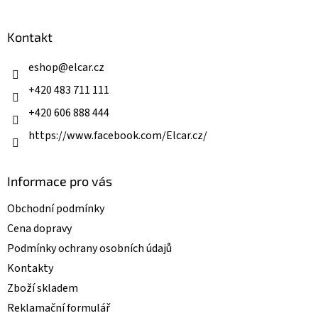
á
á
d
p
a
a
Kontakt
c
t
í
í
eshop
@
elcar.cz
p
r
+420 483 711 111
v
k
+420 606 888 444
y
v
https://www.facebook.com/Elcar.cz/
ý
p
i
Informace pro vás
s
u
Obchodní podmínky
Cena dopravy
Podmínky ochrany osobních údajů
Kontakty
Zboží skladem
Reklamační formulář