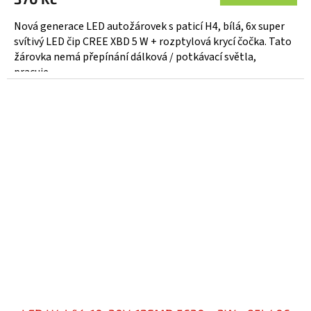
Nová generace LED autožárovek s paticí H4, bílá, 6x super
svítivý LED čip CREE XBD 5 W + rozptylová krycí čočka. Tato
žárovka nemá přepínání dálková / potkávací světla,
pracuje...