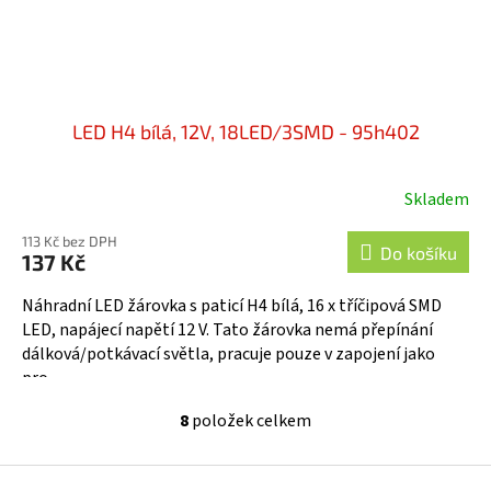
LED H4 bílá, 12V, 18LED/3SMD - 95h402
Skladem
113 Kč bez DPH
Do košíku
137 Kč
Náhradní LED žárovka s paticí H4 bílá, 16 x tříčipová SMD
LED, napájecí napětí 12 V. Tato žárovka nemá přepínání
dálková/potkávací světla, pracuje pouze v zapojení jako
pro...
8
položek celkem
O
v
l
Z