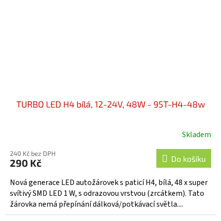
TURBO LED H4 bílá, 12-24V, 48W - 95T-H4-48w
Skladem
240 Kč bez DPH
Do košíku
290 Kč
Nová generace LED autožárovek s paticí H4, bílá, 48 x super
svítivý SMD LED 1 W, s odrazovou vrstvou (zrcátkem). Tato
žárovka nemá přepínání dálková/potkávací světla....