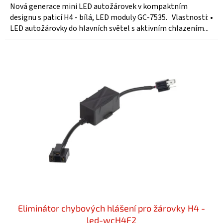
Nová generace mini LED autožárovek v kompaktním
designu s paticí H4 - bílá, LED moduly GC-7535. Vlastnosti: •
LED autožárovky do hlavních světel s aktivním chlazením...
Eliminátor chybových hlášení pro žárovky H4 -
led-wcH4F2