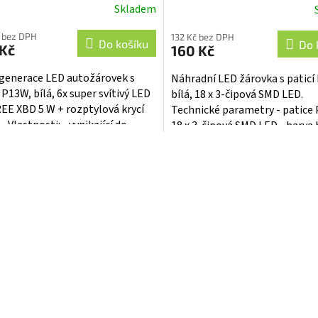
Skladem
 bez DPH
132 Kč bez DPH
Do košíku
Do 
 Kč
160 Kč
generace LED autožárovek s
Náhradní LED žárovka s patic
 P13W, bílá, 6x super svítivý LED
bílá, 18 x 3-čipová SMD LED.
REE XBD 5 W + rozptylová krycí
Technické parametry - patice
 Vlastnosti: • vynikající do
18 x 3-čipová SMD LED - barva b
l, kde dochází k...
nová technologie COB...
O
v
l
á
d
a
c
í
p
r
v
k
y