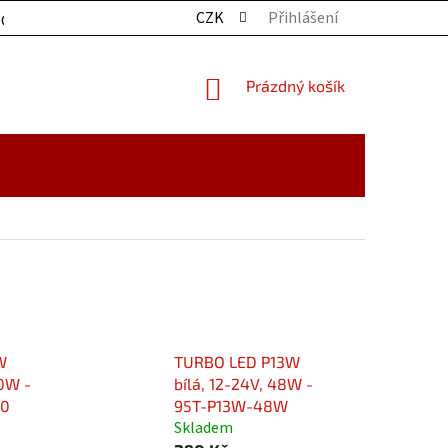
CZK
Přihlášení
OCHRANY OSOBNÍCH ÚDAJŮ
KONTAKTY
ZBOŽÍ SKLADE
NÁKUPNÍ
Prázdný košík
KOŠÍK
W
TURBO LED P13W
30W -
bílá, 12-24V, 48W -
30
95T-P13W-48W
Skladem