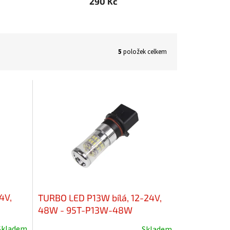
290 Kč
5
položek celkem
4V,
TURBO LED P13W bílá, 12-24V,
48W - 95T-P13W-48W
Skladem
Skladem