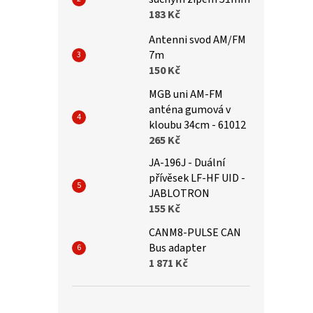
183 Kč
Antenni svod AM/FM
7m
150 Kč
MGB uni AM-FM
anténa gumová v
kloubu 34cm - 61012
265 Kč
JA-196J - Duální
přívěsek LF-HF UID -
JABLOTRON
155 Kč
CANM8-PULSE CAN
Bus adapter
1 871 Kč