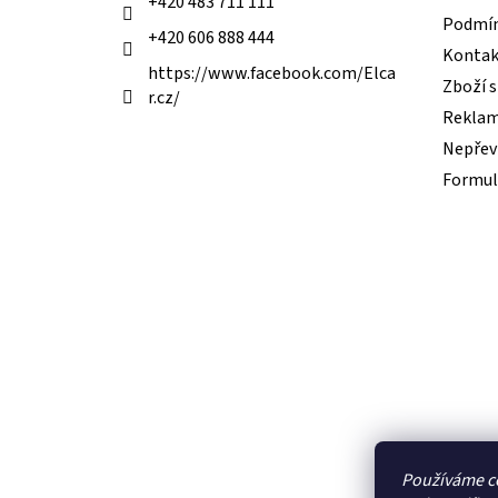
+420 483 711 111
Podmín
+420 606 888 444
Kontak
https://www.facebook.com/Elca
Zboží 
r.cz/
Reklam
Nepřevz
Formul
Používáme c