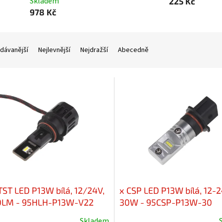
Skladem
225 Kč
978 Kč
dávanější
Nejlevnější
Nejdražší
Abecedně
TST LED P13W bílá, 12/24V,
x CSP LED P13W bílá, 12-2
LM - 95HLH-P13W-V22
30W - 95CSP-P13W-30
Skladem