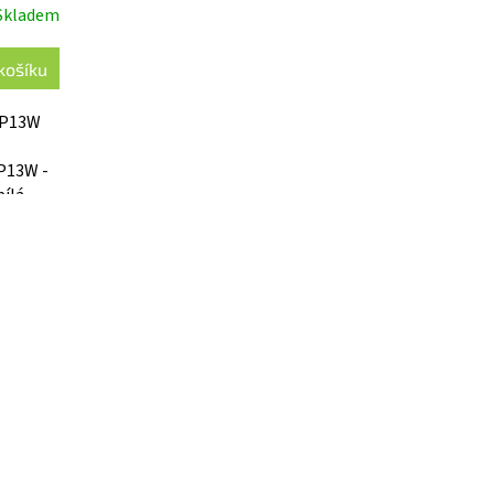
Skladem
košíku
í P13W
 P13W -
ílá -