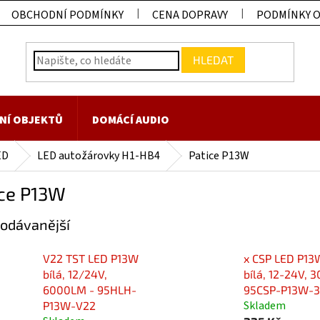
OBCHODNÍ PODMÍNKY
CENA DOPRAVY
PODMÍNKY 
HLEDAT
NÍ OBJEKTŮ
DOMÁCÍ AUDIO
ED
LED autožárovky H1-HB4
Patice P13W
ice P13W
odávanější
V22 TST LED P13W
x CSP LED P13
bílá, 12/24V,
bílá, 12-24V, 
6000LM - 95HLH-
95CSP-P13W-
Skladem
P13W-V22