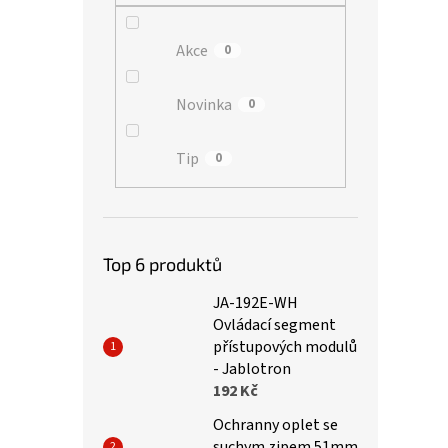
Akce
0
Novinka
0
Tip
0
Top 6 produktů
JA-192E-WH
Ovládací segment
přístupových modulů
- Jablotron
192 Kč
Ochranny oplet se
suchym zipem 51mm