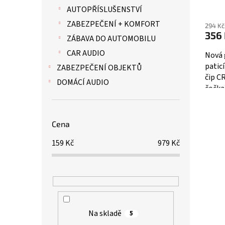
AUTOPŘÍSLUŠENSTVÍ
ZABEZPEČENÍ + KOMFORT
294 Kč
356
ZÁBAVA DO AUTOMOBILU
CAR AUDIO
Nová 
paticí
ZABEZPEČENÍ OBJEKTŮ
čip C
DOMÁCÍ AUDIO
čočka.
vozide
Cena
159
Kč
979
Kč
Na skladě
5