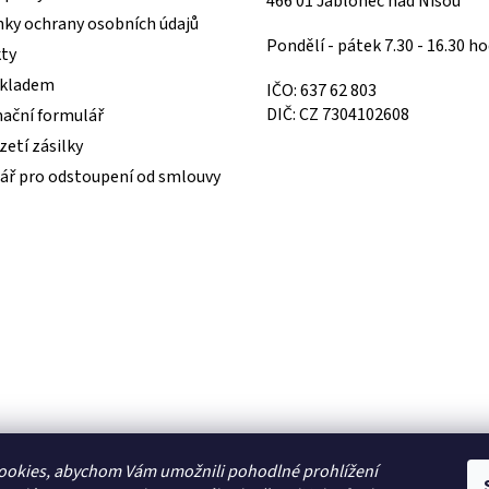
466 01 Jablonec nad Nisou
ky ochrany osobních údajů
Pondělí - pátek 7.30 - 16.30 ho
ty
skladem
IČO: 637 62 803
DIČ: CZ 7304102608
ační formulář
etí zásilky
ář pro odstoupení od smlouvy
ookies, abychom Vám umožnili pohodlné prohlížení