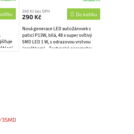
240 Kč bez DPH
košíku
Do košíku
290 Kč
Nová generace LED autožárovek s
.
paticí P13W, bílá, 48 x super svítivý
išťuje
SMD LED 1 W, s odrazovou vrstvou
větlení
(zrcátkem). Technické parametry -
u a
patice P13W - barva bílá...
ED/3SMD