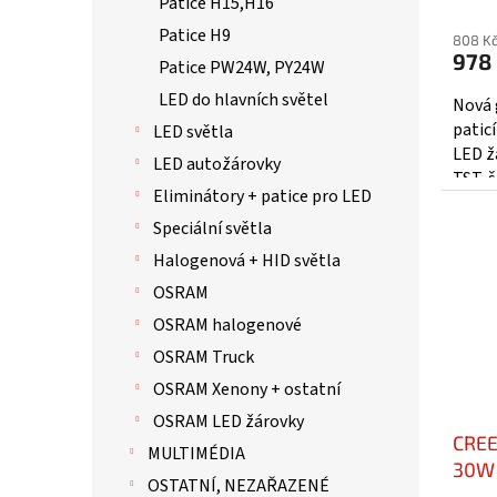
Patice H15,H16
Patice H9
808 K
978
Patice PW24W, PY24W
LED do hlavních světel
Nová 
paticí
LED světla
LED ž
LED autožárovky
TST, š
Eliminátory + patice pro LED
jedin
Speciální světla
Halogenová + HID světla
OSRAM
OSRAM halogenové
OSRAM Truck
OSRAM Xenony + ostatní
OSRAM LED žárovky
CREE
MULTIMÉDIA
30W 
OSTATNÍ, NEZAŘAZENÉ