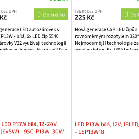
č bez DPH
186 Kč bez DPH
Do košíku
Do 
 Kč
225 Kč
generace LED autožárovek s
Nová generace CSP LED čipů s
 P13W - bílá, 6x LED čip 5540.
rovnoměrným rozptylem 320°
árovky V22 využívají technologii
Nejmodernější technologie zaj
pičkovou inovaci, která zajišťuje
vysokou intenzitu (800 lm) os
ečnost tohoto...
současně s maximální ochrano
životností...
 LED P13W bílá, 12-24V,
LED P13W bílá, 12V, 18L
(6x5W) - 95C-P13W-30W
- 95P13W18