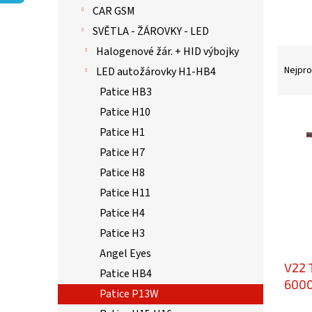
p
CAR GSM
a
n
SVĚTLA - ŽÁROVKY - LED
e
Halogenové žár. + HID výbojky
Ř
l
a
Nejpro
LED autožárovky H1-HB4
z
Patice HB3
e
Patice H10
n
V
í
ý
Patice H1
p
p
Patice H7
r
i
Patice H8
o
s
d
p
Patice H11
u
r
Patice H4
k
o
Patice H3
t
d
ů
u
Angel Eyes
V22 
k
Patice HB4
t
6000
Patice P13W
ů