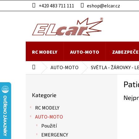
Přejít
+420 483 711 111
eshop@elcar.cz
na
obsah
RC MODELY
AUTO-MOTO
ZABEZPEČE
AUTO-MOTO
SVĚTLA - ŽÁROVKY - L
Domů
P
Pat
o
Přeskočit
s
Kategorie
kategorie
Nejpr
t
r
RC MODELY
a
AUTO-MOTO
n
n
Použití
í
EMERGENCY