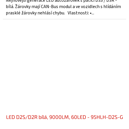
Nejnovější generace LED autožárovek s paticí D3S / D3R -
z
bílá. Žárovky mají CAN-Bus modul a ve vozidlech s hlídáním
5
prasklé žárovky nehlásí chybu. Vlastnosti: •...
hvězdiček.
LED D2S/D2R bílá, 9000LM, 60LED - 95HLH-D2S-G