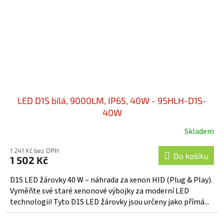
LED D1S bílá, 9000LM, IP65, 40W - 95HLH-D1S-
40W
Skladem
1 241 Kč bez DPH
Do košíku
1 502 Kč
D1S LED žárovky 40 W – náhrada za xenon HID (Plug & Play).
Vyměňte své staré xenonové výbojky za moderní LED
technologii! Tyto D1S LED žárovky jsou určeny jako přímá...