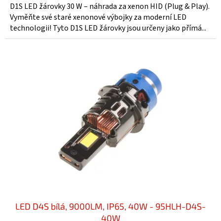
D1S LED žárovky 30 W – náhrada za xenon HID (Plug & Play).
Vyměňte své staré xenonové výbojky za moderní LED
technologii! Tyto D1S LED žárovky jsou určeny jako přímá...
LED D4S bílá, 9000LM, IP65, 40W - 95HLH-D4S-
40W