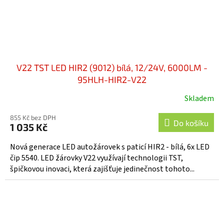
V22 TST LED HIR2 (9012) bílá, 12/24V, 6000LM -
95HLH-HIR2-V22
Skladem
855 Kč bez DPH
Do košíku
1 035 Kč
Nová generace LED autožárovek s paticí HIR2 - bílá, 6x LED
čip 5540. LED žárovky V22 využívají technologii TST,
špičkovou inovaci, která zajišťuje jedinečnost tohoto...