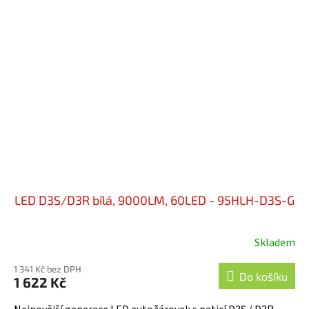
LED D3S/D3R bílá, 9000LM, 60LED - 95HLH-D3S-G
Skladem
Průměrné
hodnocení
1 341 Kč bez DPH
produktu
Do košíku
1 622 Kč
je
4,3