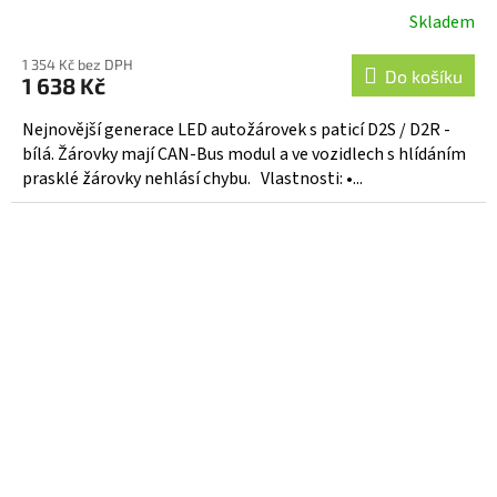
Skladem
Průměrné
hodnocení
1 354 Kč bez DPH
produktu
Do košíku
1 638 Kč
je
5,0
Nejnovější generace LED autožárovek s paticí D2S / D2R -
z
bílá. Žárovky mají CAN-Bus modul a ve vozidlech s hlídáním
5
prasklé žárovky nehlásí chybu. Vlastnosti: •...
hvězdiček.