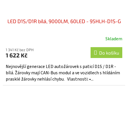
LED D1S/D1R bílá, 9000LM, 60LED - 95HLH-D1S-G
Skladem
1 341 Kč bez DPH
Do košíku
1 622 Kč
Nejnovější generace LED autožárovek s paticí D1S / D1R -
bílá. Žárovky mají CAN-Bus modul a ve vozidlech s hlídáním
prasklé žárovky nehlásí chybu. Vlastnosti: •...