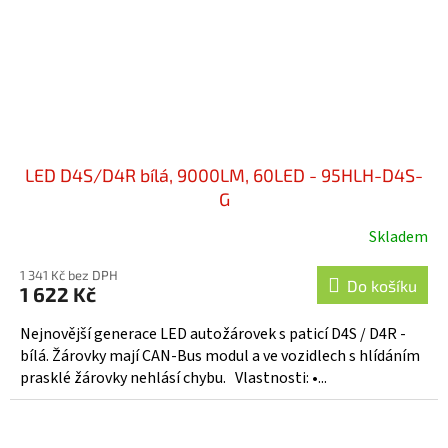
LED D4S/D4R bílá, 9000LM, 60LED - 95HLH-D4S-
G
Skladem
1 341 Kč bez DPH
Do košíku
1 622 Kč
Nejnovější generace LED autožárovek s paticí D4S / D4R -
bílá. Žárovky mají CAN-Bus modul a ve vozidlech s hlídáním
prasklé žárovky nehlásí chybu. Vlastnosti: •...