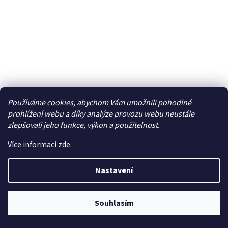
LED H1 bílá, 9-18V, 4600LM - 95HLH-H1-E4S
Používáme cookies, abychom Vám umožnili pohodlné
prohlížení webu a díky analýze provozu webu neustále
zlepšovali jeho funkce, výkon a použitelnost.
Skladem
Více informací
zde
.
775 Kč bez DPH
Do košíku
938 Kč
Nastavení
Nová generace mini LED autožárovek v kompaktním
designu s paticí H1 - bílá, LED moduly GC-7535. Vlastnosti: •
LED autožárovky do hlavních světel s aktivním chlazením...
Souhlasím