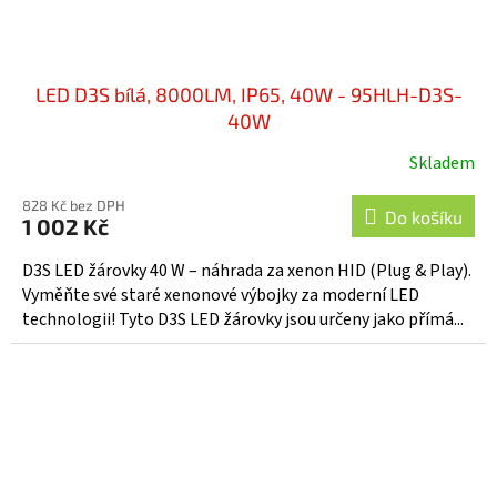
LED D3S bílá, 8000LM, IP65, 40W - 95HLH-D3S-
40W
Skladem
828 Kč bez DPH
Do košíku
1 002 Kč
D3S LED žárovky 40 W – náhrada za xenon HID (Plug & Play).
Vyměňte své staré xenonové výbojky za moderní LED
technologii! Tyto D3S LED žárovky jsou určeny jako přímá...