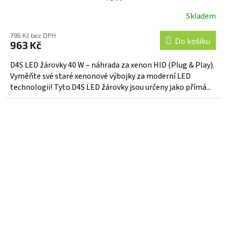
Skladem
796 Kč bez DPH
Do košíku
963 Kč
D4S LED žárovky 40 W – náhrada za xenon HID (Plug & Play).
Vyměňte své staré xenonové výbojky za moderní LED
technologii! Tyto D4S LED žárovky jsou určeny jako přímá...