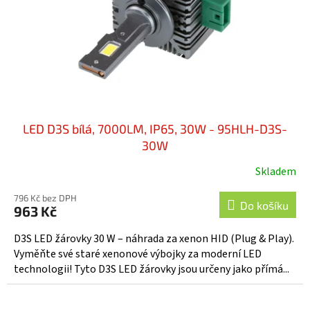
o
d
u
k
t
ů
LED D3S bílá, 7000LM, IP65, 30W - 95HLH-D3S-
30W
Skladem
796 Kč bez DPH
Do košíku
963 Kč
D3S LED žárovky 30 W – náhrada za xenon HID (Plug & Play).
Vyměňte své staré xenonové výbojky za moderní LED
technologii! Tyto D3S LED žárovky jsou určeny jako přímá...