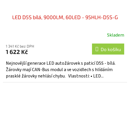
LED D5S bílá, 9000LM, 60LED - 95HLH-D5S-G
Skladem
1 341 Kč bez DPH
Do košíku
1 622 Kč
Nejnovější generace LED autožárovek s paticí D5S - bílá.
Žárovky mají CAN-Bus modul a ve vozidlech s hlídáním
prasklé žárovky nehlásí chybu. Vlastnosti: • LED...