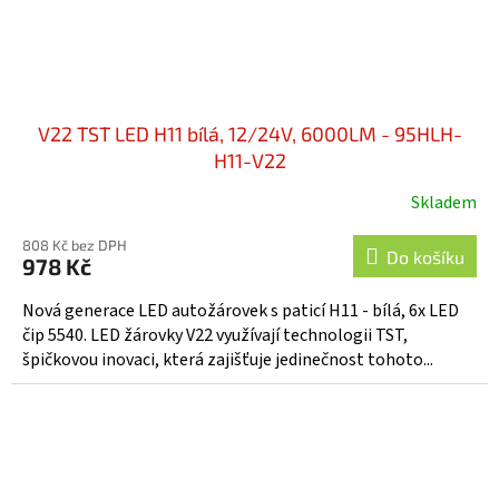
V22 TST LED H11 bílá, 12/24V, 6000LM - 95HLH-
H11-V22
Skladem
808 Kč bez DPH
Do košíku
978 Kč
Nová generace LED autožárovek s paticí H11 - bílá, 6x LED
čip 5540. LED žárovky V22 využívají technologii TST,
špičkovou inovaci, která zajišťuje jedinečnost tohoto...