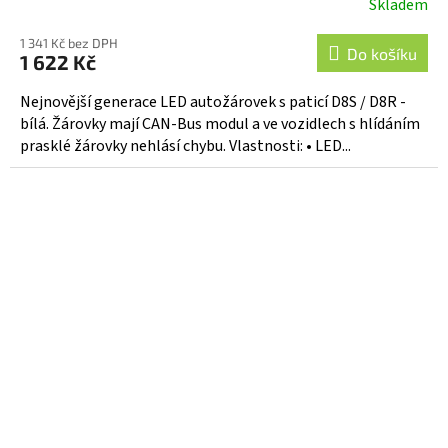
Skladem
1 341 Kč bez DPH
Do košíku
1 622 Kč
Nejnovější generace LED autožárovek s paticí D8S / D8R -
bílá. Žárovky mají CAN-Bus modul a ve vozidlech s hlídáním
prasklé žárovky nehlásí chybu. Vlastnosti: • LED...