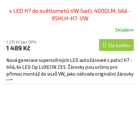
x LED H7 do světlometů VW (set), 4000LM, bílá -
95HLH-H7-VW
Skladem
1 231 Kč bez DPH
Do košíku
1 489 Kč
Nová generace supersvítivých LED autožárovek s paticí H7 -
bílá, 6x LED čip LUXEON ZES. Žárovky jsou určeny pro
přímou montáž do vozů VW, jako náhrada originální žárovky
H7,...