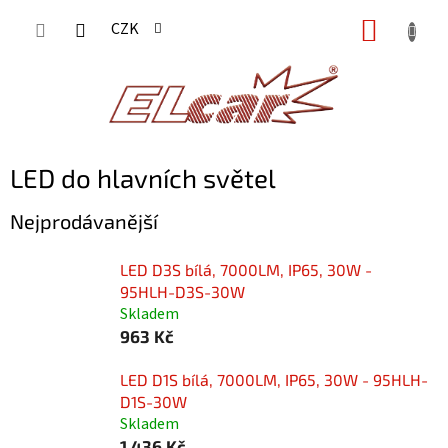
Přejít
NÁKUP
CZK
na
KOŠÍK
obsah
LED do hlavních světel
Nejprodávanější
LED D3S bílá, 7000LM, IP65, 30W -
95HLH-D3S-30W
Skladem
963 Kč
LED D1S bílá, 7000LM, IP65, 30W - 95HLH-
D1S-30W
Skladem
1 436 Kč