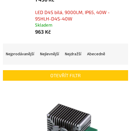
LED D4S bílá, 9000LM, IP65, 40W -
95HLH-D4S-40W
Skladem
963 Kč
Ř
a
Nejprodávanější
Nejlevnější
Nejdražší
Abecedně
z
e
n
OTEVŘÍT FILTR
í
p
V
r
ý
o
p
d
i
u
s
k
p
t
r
ů