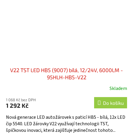
V22 TST LED HB5 (9007) bílá, 12/24V, 6000LM -
95HLH-HB5-V22
Skladem
1 068 Kč bez DPH
Do košíku
1 292 Kč
Nová generace LED autožárovek s paticí HB5 - bílá, 12x LED
čip 5540. LED žárovky V22 využívají technologii TST,
špičkovou inovaci, která zajišťuje jedinečnost tohoto...