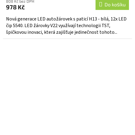
808 Kč bez DPH
Do košíku
978 Kč
Nová generace LED autožárovek s paticí H13 - bílá, 12x LED
čip 5540. LED žárovky V22 využívají technologii TST,
špičkovou inovaci, která zajišťuje jedinečnost tohoto...