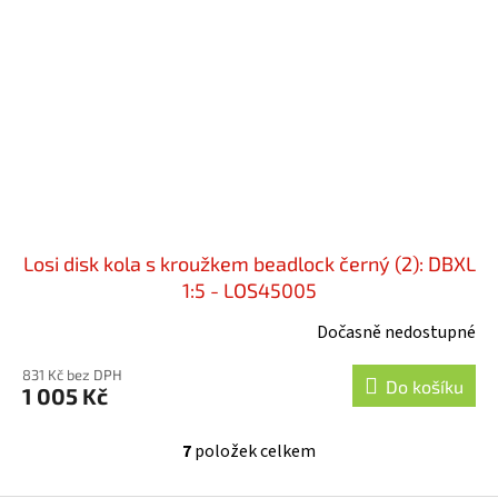
Losi disk kola s kroužkem beadlock černý (2): DBXL
1:5 - LOS45005
Dočasně nedostupné
831 Kč bez DPH
Do košíku
1 005 Kč
7
položek celkem
O
v