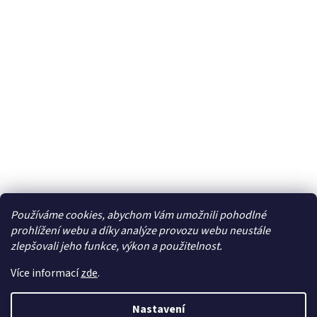
Používáme cookies, abychom Vám umožnili pohodlné
Facebook
prohlížení webu a díky analýze provozu webu neustále
zlepšovali jeho funkce, výkon a použitelnost.
Více informací
zde
.
Vytvořil Shoptet
| Připravil
LemitoMedia s.r.o.
Nastavení