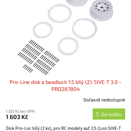
Pro-Line disk a beadlock 1:5 bílý (2): 5IVE-T 3.0 -
PRO287804
Dočasně nedostupné
1 325 Kč bez DPH
Do košíku
1 603 Kč
Disk Pro-Loc bílý (2 ks), pro RC modely aut 1:5 (Losi 5IVE-T