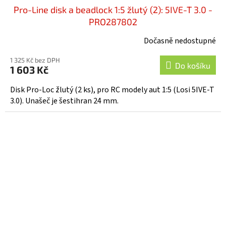
Pro-Line disk a beadlock 1:5 žlutý (2): 5IVE-T 3.0 -
PRO287802
Dočasně nedostupné
1 325 Kč bez DPH
Do košíku
1 603 Kč
Disk Pro-Loc žlutý (2 ks), pro RC modely aut 1:5 (Losi 5IVE-T
3.0). Unašeč je šestihran 24 mm.