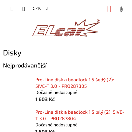
Přejít
NÁKUP
CZK
na
KOŠÍK
obsah
Disky
Nejprodávanější
Pro-Line disk a beadlock 1:5 šedý (2):
5IVE-T 3.0 - PRO287805
Dočasně nedostupné
1 603 Kč
Pro-Line disk a beadlock 1:5 bílý (2): 5IVE-
T 3.0 - PRO287804
Dočasně nedostupné
1 603 Kč