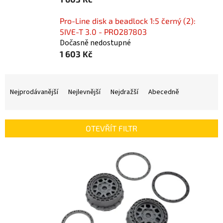
Pro-Line disk a beadlock 1:5 černý (2):
5IVE-T 3.0 - PRO287803
Dočasně nedostupné
1 603 Kč
Ř
a
Nejprodávanější
Nejlevnější
Nejdražší
Abecedně
z
e
n
OTEVŘÍT FILTR
í
p
V
r
ý
o
p
d
i
u
s
k
p
t
r
ů