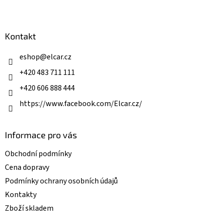
l
Z
á
á
d
p
a
a
Kontakt
c
t
í
í
eshop
@
elcar.cz
p
r
+420 483 711 111
v
k
+420 606 888 444
y
v
https://www.facebook.com/Elcar.cz/
ý
p
i
Informace pro vás
s
u
Obchodní podmínky
Cena dopravy
Podmínky ochrany osobních údajů
Kontakty
Zboží skladem