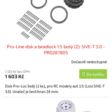
o
d
u
k
t
ů
Pro-Line disk a beadlock 1:5 šedý (2): 5IVE-T 3.0 -
PRO287805
Dočasně nedostupné
1 325 Kč bez DPH
Do košíku
1 603 Kč
Disk Pro-Loc šedý (2 ks), pro RC modely aut 1:5 (Losi 5IVE-T
3.0). Unašeč je šestihran 24 mm.