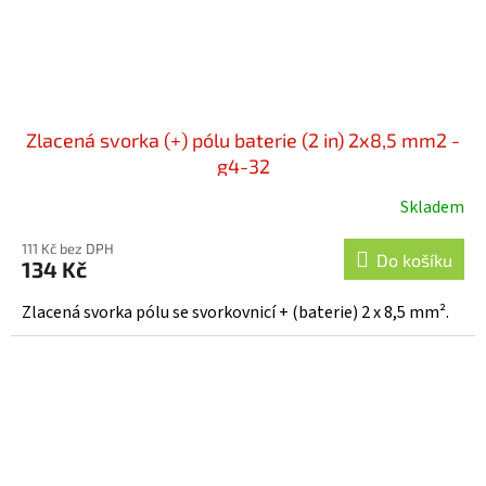
Zlacená svorka (+) pólu baterie (2 in) 2x8,5 mm2 -
g4-32
Skladem
111 Kč bez DPH
Do košíku
134 Kč
Zlacená svorka pólu se svorkovnicí + (baterie) 2 x 8,5 mm².