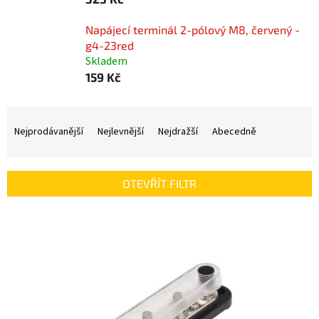
Napájecí terminál 2-pólový M8, červený -
g4-23red
Skladem
159 Kč
Ř
a
Nejprodávanější
Nejlevnější
Nejdražší
Abecedně
z
e
n
OTEVŘÍT FILTR
í
p
V
r
ý
o
p
d
i
u
s
k
p
t
r
ů