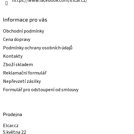
v
https://www.facebook.com/Elcar.cz/
ý
p
i
Informace pro vás
s
u
Obchodní podmínky
Cena dopravy
Podmínky ochrany osobních údajů
Kontakty
Zboží skladem
Reklamační formulář
Nepřevzetí zásilky
Formulář pro odstoupení od smlouvy
Prodejna
Elcar.cz
5.května 22