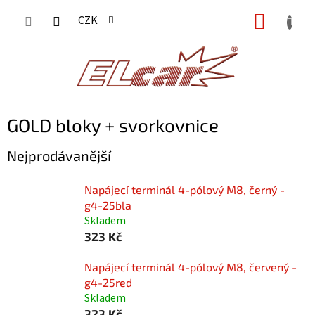
Přejít
NÁKUP
CZK
na
KOŠÍK
obsah
GOLD bloky + svorkovnice
Nejprodávanější
Napájecí terminál 4-pólový M8, černý -
g4-25bla
Skladem
323 Kč
Napájecí terminál 4-pólový M8, červený -
g4-25red
Skladem
323 Kč