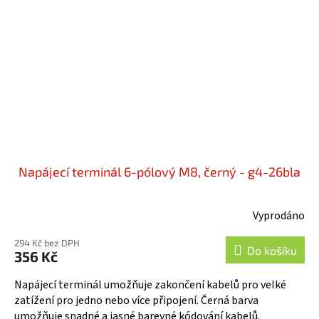
Napájecí terminál 6-pólový M8, černý - g4-26bla
Vyprodáno
Průměrné
hodnocení
294 Kč bez DPH
produktu
Do košíku
356 Kč
je
5,0
Napájecí terminál umožňuje zakončení kabelů pro velké
z
zatížení pro jedno nebo více připojení. Černá barva
5
umožňuje snadné a jasné barevné kódování kabelů.