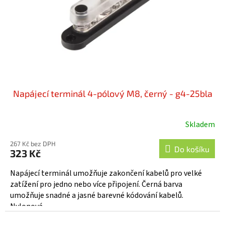
o
d
u
k
t
ů
Napájecí terminál 4-pólový M8, černý - g4-25bla
Skladem
267 Kč bez DPH
Do košíku
323 Kč
Napájecí terminál umožňuje zakončení kabelů pro velké
zatížení pro jedno nebo více připojení. Černá barva
umožňuje snadné a jasné barevné kódování kabelů.
Nylonová...