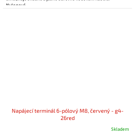
hvězdiček.
Nylonová...
Napájecí terminál 6-pólový M8, červený - g4-
26red
Skladem
Průměrné