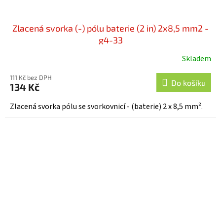
Zlacená svorka (-) pólu baterie (2 in) 2x8,5 mm2 -
g4-33
Skladem
111 Kč bez DPH
Do košíku
134 Kč
Zlacená svorka pólu se svorkovnicí - (baterie) 2 x 8,5 mm².