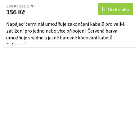
hodnocení
294 Kč bez DPH
produktu
Do košíku
356 Kč
je
4,4
Napájecí terminál umožňuje zakončení kabelů pro velké
z
zatížení pro jedno nebo více připojení. Červená barva
5
umožňuje snadné a jasné barevné kódování kabelů.
hvězdiček.
Nylonová...