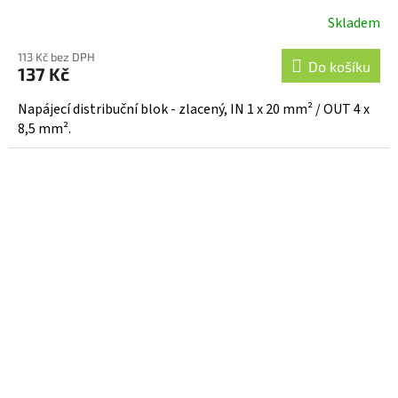
Skladem
113 Kč bez DPH
Do košíku
137 Kč
Napájecí distribuční blok - zlacený, IN 1 x 20 mm² / OUT 4 x
8,5 mm².