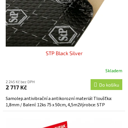
o
d
u
k
t
ů
STP Black Silver
Skladem
Průměrné
hodnocení
2 245 Kč bez DPH
produktu
Do košíku
2 717 Kč
je
5,0
Samolep.antivibrační a antikorozní materiál Tloušťka:
z
1,8mm / Balení: 12ks 75 x 50cm, 4,5m2Výrobce: STP
5
hvězdiček.