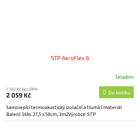
STP AeroFlex 6
Skladem
1 702 Kč bez DPH
Do košíku
2 059 Kč
Samolepící termoakustický izolační a tlumící materiál
Balení: 16ks 37,5 x 50cm, 3m2Výrobce: STP