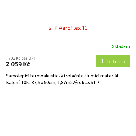
STP AeroFlex 10
Skladem
1 702 Kč bez DPH
Do košíku
2 059 Kč
Samolepící termoakustický izolační a tlumící materiál
Balení: 10ks 37,5 x 50cm, 1,87m2Výrobce: STP