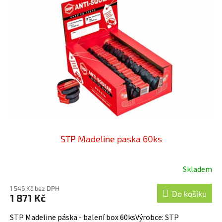
STP Madeline paska 60ks
Skladem
1 546 Kč bez DPH
Do košíku
1 871 Kč
STP Madeline páska - balení box 60ksVýrobce: STP