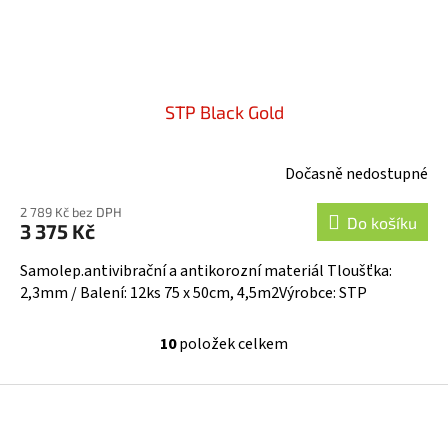
STP Black Gold
Dočasně nedostupné
2 789 Kč bez DPH
Do košíku
3 375 Kč
Samolep.antivibrační a antikorozní materiál Tloušťka:
2,3mm / Balení: 12ks 75 x 50cm, 4,5m2Výrobce: STP
10
položek celkem
O
v
l
Z
á
á
d
p
a