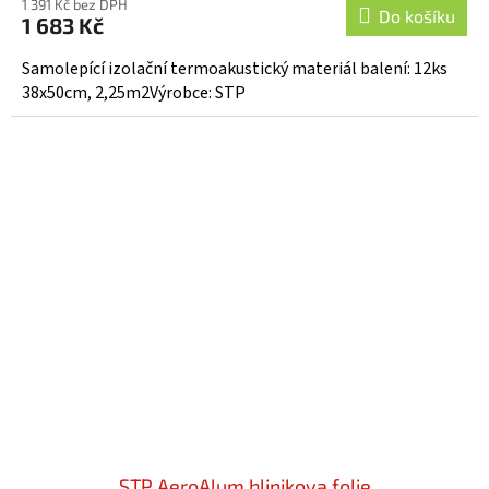
1 391 Kč bez DPH
Do košíku
1 683 Kč
Samolepící izolační termoakustický materiál balení: 12ks
38x50cm, 2,25m2Výrobce: STP
STP AeroAlum hlinikova folie