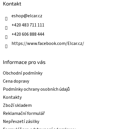
a
Kontakt
c
t
í
í
eshop
@
elcar.cz
p
r
+420 483 711 111
v
k
+420 606 888 444
y
v
https://www.facebook.com/Elcar.cz/
ý
p
i
Informace pro vás
s
u
Obchodní podmínky
Cena dopravy
Podmínky ochrany osobních údajů
Kontakty
Zboží skladem
Reklamační formulář
Nepřevzetí zásilky