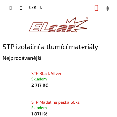
Přejít
NÁKUP
CZK
na
KOŠÍK
obsah
STP izolační a tlumící materiály
Nejprodávanější
STP Black Silver
Skladem
2 717 Kč
STP Madeline paska 60ks
Skladem
1 871 Kč