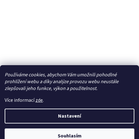
Používáme cookies, abychom Vám umožnili pohodlné
Facebook
prohlížení webu a díky analýze provozu webu neustále
zlepšovali jeho funkce, výkon a použitelnost.
Více informací
zde
.
Vytvořil Shoptet
| Připravil
LemitoMedia s.r.o.
Nastavení
Copyright 2026
Elcar - elektrospecialista - RC modely,
autorádia, navigace, alarmy, domácí audio
. Všechna
práva vyhrazena.
Upravit nastavení cookies
Souhlasím