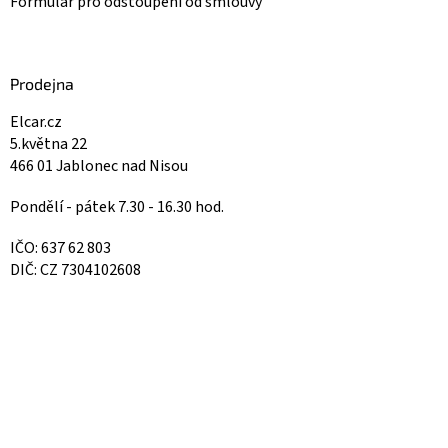
Formulář pro odstoupení od smlouvy
Prodejna
Elcar.cz
5.května 22
466 01 Jablonec nad Nisou
Pondělí - pátek 7.30 - 16.30 hod.
IČO: 637 62 803
DIČ: CZ 7304102608