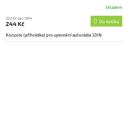
Skladem
Průměrné
hodnocení
202 Kč bez DPH
produktu
Do košíku
244 Kč
je
5,0
Konzole (přihrádka) pro upevnění autorádia 1DIN
z
5
hvězdiček.