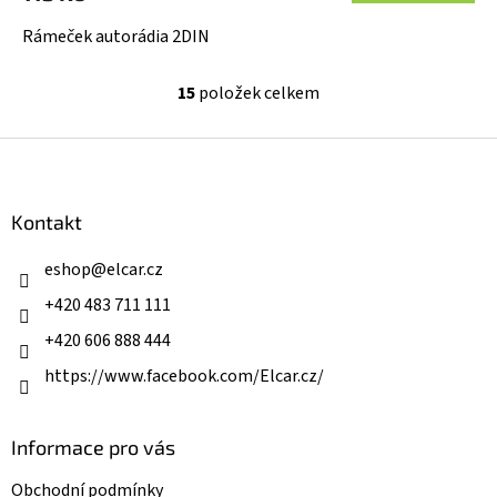
Rámeček autorádia 2DIN
15
položek celkem
O
v
l
Z
á
á
d
p
a
a
Kontakt
c
t
í
í
eshop
@
elcar.cz
p
r
+420 483 711 111
v
k
+420 606 888 444
y
v
https://www.facebook.com/Elcar.cz/
ý
p
i
Informace pro vás
s
u
Obchodní podmínky