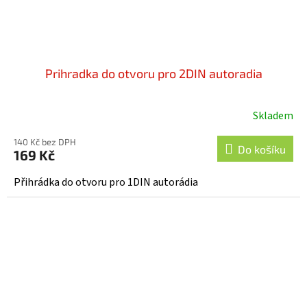
Prihradka do otvoru pro 2DIN autoradia
Skladem
Průměrné
hodnocení
140 Kč bez DPH
produktu
Do košíku
169 Kč
je
4,0
Přihrádka do otvoru pro 1DIN autorádia
z
5
hvězdiček.