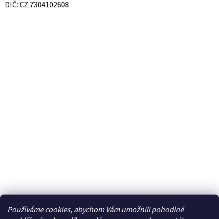
DIČ: CZ 7304102608
Používáme cookies, abychom Vám umožnili pohodlné
Facebook