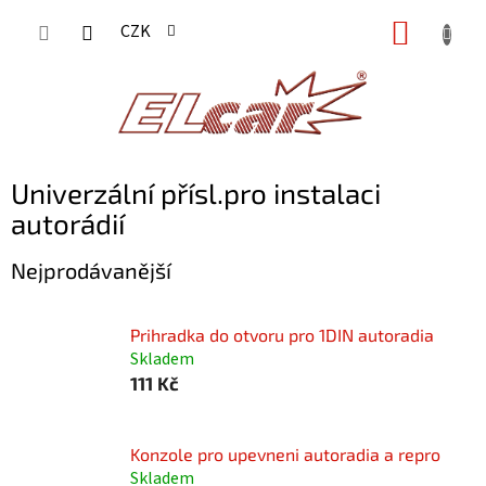
Přejít
NÁKUP
CZK
na
KOŠÍK
obsah
Univerzální přísl.pro instalaci
autorádií
Nejprodávanější
Prihradka do otvoru pro 1DIN autoradia
Skladem
111 Kč
Konzole pro upevneni autoradia a repro
Skladem