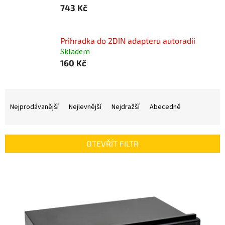
743 Kč
Prihradka do 2DIN adapteru autoradii
Skladem
160 Kč
Ř
a
Nejprodávanější
Nejlevnější
Nejdražší
Abecedně
z
e
n
OTEVŘÍT FILTR
í
p
V
r
ý
o
p
d
i
u
s
k
p