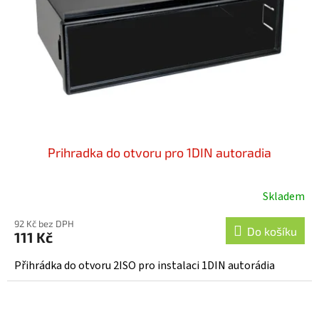
t
r
ů
o
d
u
k
t
ů
Prihradka do otvoru pro 1DIN autoradia
Skladem
Průměrné
hodnocení
92 Kč bez DPH
produktu
Do košíku
111 Kč
je
5,0
Přihrádka do otvoru 2ISO pro instalaci 1DIN autorádia
z
5
hvězdiček.