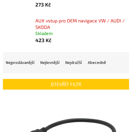
273 Kč
AUX vstup pro OEM navigace VW / AUDI /
SKODA
Skladem
423 Kč
Ř
a
Nejprodávanější
Nejlevnější
Nejdražší
Abecedně
z
e
n
OTEVŘÍT FILTR
í
p
V
r
ý
o
p
d
i
u
s
k
p