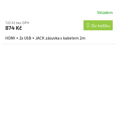
Skladem
Průměrné
hodnocení
722 Kč bez DPH
produktu
Do košíku
874 Kč
je
5,0
HDMI + 2x USB + JACK zásuvka s kabelem 2m
z
5
hvězdiček.