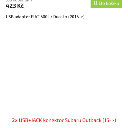
350 Kč bez DPH
Do košíku
423 Kč
USB adaptér FIAT 500L / Ducato (2015->)
2x USB+JACK konektor Subaru Outback (15->)