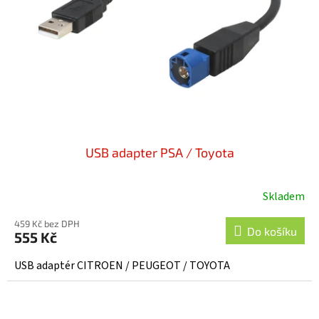
t
r
ů
o
d
u
k
t
ů
USB adapter PSA / Toyota
Skladem
459 Kč bez DPH
Do košíku
555 Kč
USB adaptér CITROEN / PEUGEOT / TOYOTA