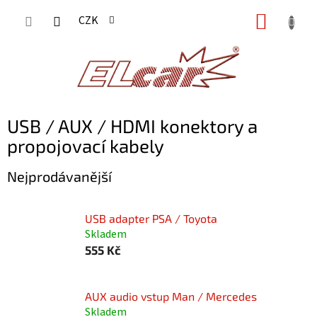
Přejít
NÁKUP
CZK
na
KOŠÍK
obsah
USB / AUX / HDMI konektory a
propojovací kabely
Nejprodávanější
USB adapter PSA / Toyota
Skladem
555 Kč
AUX audio vstup Man / Mercedes
Skladem