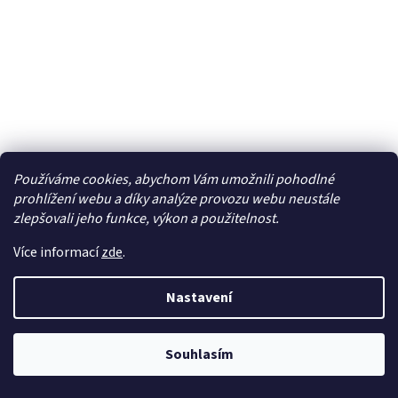
Používáme cookies, abychom Vám umožnili pohodlné
prohlížení webu a díky analýze provozu webu neustále
zlepšovali jeho funkce, výkon a použitelnost.
USB+JACK konektor Jeep Renegade
Více informací
zde
.
Skladem
Nastavení
917 Kč bez DPH
Do košíku
1 109 Kč
Souhlasím
USB + JACK 4-pólový konektor JEEP Renegade