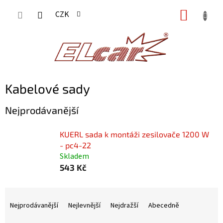
Přejít
NÁKUP
CZK
na
KOŠÍK
obsah
Kabelové sady
Nejprodávanější
KUERL sada k montáži zesilovače 1200 W
- pc4-22
Skladem
543 Kč
Ř
a
Nejprodávanější
Nejlevnější
Nejdražší
Abecedně
z