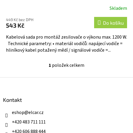
Skladem
449 Kč bez DPH
Do košíku
543 Kč
Kabelová sada pro montáž zesilovače o výkonu max. 1200 W.
Technické parametry: • materiál vodičů: napájecí vodiče =
hliníkový kabel potažený mědí / signálové vodiče =...
1
položek celkem
O
v
l
Z
á
á
d
p
a
a
Kontakt
c
t
í
í
eshop
@
elcar.cz
p
r
+420 483 711 111
v
k
+420 606 888 444