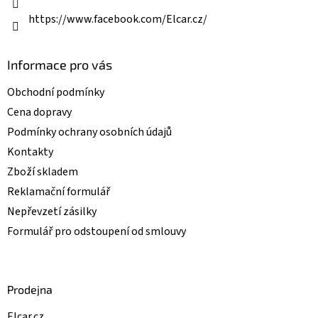
y
v
https://www.facebook.com/Elcar.cz/
ý
p
i
Informace pro vás
s
u
Obchodní podmínky
Cena dopravy
Podmínky ochrany osobních údajů
Kontakty
Zboží skladem
Reklamační formulář
Nepřevzetí zásilky
Formulář pro odstoupení od smlouvy
Prodejna
Elcar.cz