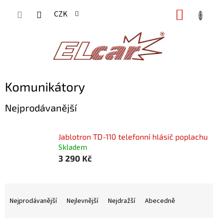
Přejít
NÁKUP
CZK
na
KOŠÍK
obsah
Komunikátory
Nejprodávanější
Jablotron TD-110 telefonní hlásič poplachu
Skladem
3 290 Kč
Ř
a
Nejprodávanější
Nejlevnější
Nejdražší
Abecedně
z