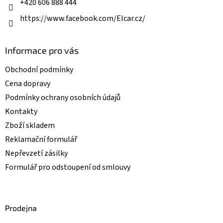
+420 606 888 444
y
v
https://www.facebook.com/Elcar.cz/
ý
p
i
Informace pro vás
s
u
Obchodní podmínky
Cena dopravy
Podmínky ochrany osobních údajů
Kontakty
Zboží skladem
Reklamační formulář
Nepřevzetí zásilky
Formulář pro odstoupení od smlouvy
Prodejna