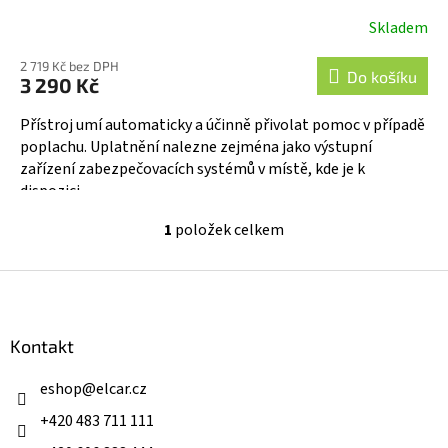
Skladem
Průměrné
hodnocení
2 719 Kč bez DPH
produktu
Do košíku
3 290 Kč
je
5,0
Přístroj umí automaticky a účinně přivolat pomoc v případě
z
poplachu. Uplatnění nalezne zejména jako výstupní
5
zařízení zabezpečovacích systémů v místě, kde je k
hvězdiček.
dispozici...
1
položek celkem
O
v
l
Z
á
á
d
p
a
a
Kontakt
c
t
í
í
eshop
@
elcar.cz
p
r
+420 483 711 111
v
k