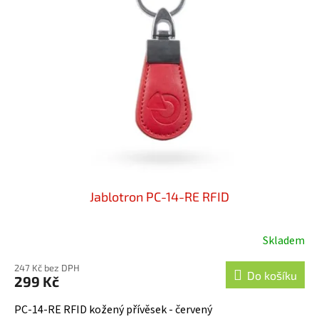
i
u
s
k
p
t
r
ů
o
d
u
k
t
ů
Jablotron PC-14-RE RFID
Skladem
247 Kč bez DPH
Do košíku
299 Kč
PC-14-RE RFID kožený přívěsek - červený