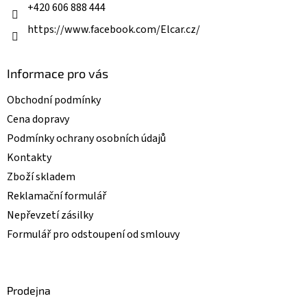
k
+420 606 888 444
y
v
https://www.facebook.com/Elcar.cz/
ý
p
i
Informace pro vás
s
u
Obchodní podmínky
Cena dopravy
Podmínky ochrany osobních údajů
Kontakty
Zboží skladem
Reklamační formulář
Nepřevzetí zásilky
Formulář pro odstoupení od smlouvy
Prodejna