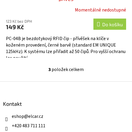
Momentálně nedostupné
123 Kč bez DPH
Do košíku
149 Kč
PC-04B je bezdotykový RFID čip - přívěšek na klíče v
koženém provedení, černé barvě (standard EM UNIQUE
125kHz). K systému lze přiřadit až 50 čipů. Pro vyšší ochranu
lze použití...
3
položek celkem
O
v
l
Z
á
á
d
p
a
a
Kontakt
c
t
í
í
eshop
@
elcar.cz
p
r
+420 483 711 111
v