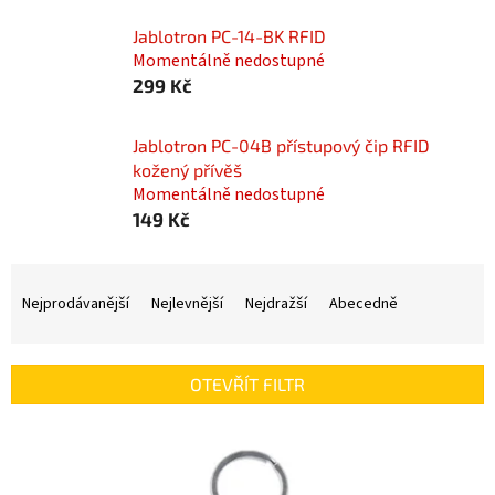
Jablotron PC-14-BK RFID
Momentálně nedostupné
299 Kč
Jablotron PC-04B přístupový čip RFID
kožený přívěš
Momentálně nedostupné
149 Kč
Ř
a
Nejprodávanější
Nejlevnější
Nejdražší
Abecedně
z
e
n
OTEVŘÍT FILTR
í
p
V
r
ý
o
p
d