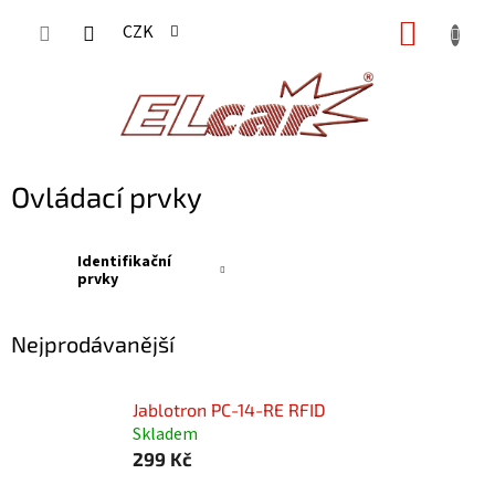
Přejít
NÁKUP
CZK
na
KOŠÍK
obsah
Ovládací prvky
Identifikační
prvky
Nejprodávanější
Jablotron PC-14-RE RFID
Skladem
299 Kč