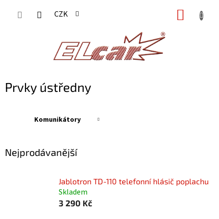
Přejít
NÁKUP
CZK
na
KOŠÍK
obsah
Prvky ústředny
Komunikátory
Nejprodávanější
Jablotron TD-110 telefonní hlásič poplachu
Skladem
3 290 Kč