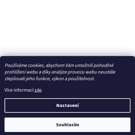
Používáme cookies, abychom Vám umožnili pohodlné
Facebook
prohlížení webu a díky analýze provozu webu neustále
zlepšovali jeho funkce, výkon a použitelnost.
Více informací
zde
.
Vytvořil Shoptet
| Připravil
LemitoMedia s.r.o.
Nastavení
Copyright 2026
Elcar - elektrospecialista - RC modely,
autorádia, navigace, alarmy, domácí audio
. Všechna
Souhlasím
práva vyhrazena.
Upravit nastavení cookies