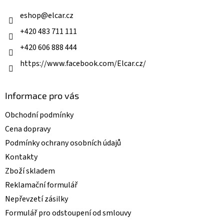
t
í
í
eshop
@
elcar.cz
p
r
+420 483 711 111
v
k
+420 606 888 444
y
v
https://www.facebook.com/Elcar.cz/
ý
p
i
Informace pro vás
s
u
Obchodní podmínky
Cena dopravy
Podmínky ochrany osobních údajů
Kontakty
Zboží skladem
Reklamační formulář
Nepřevzetí zásilky
Formulář pro odstoupení od smlouvy