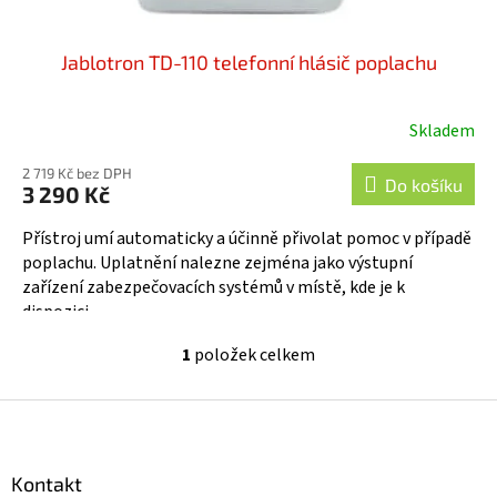
Jablotron TD-110 telefonní hlásič poplachu
Skladem
Průměrné
hodnocení
2 719 Kč bez DPH
produktu
Do košíku
3 290 Kč
je
5,0
Přístroj umí automaticky a účinně přivolat pomoc v případě
z
poplachu. Uplatnění nalezne zejména jako výstupní
5
zařízení zabezpečovacích systémů v místě, kde je k
hvězdiček.
dispozici...
1
položek celkem
O
v
l
Z
á
á
d
p
a
a
Kontakt
c