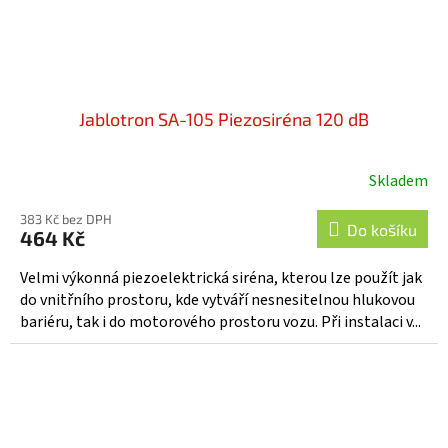
Jablotron SA-105 Piezosiréna 120 dB
Skladem
Průměrné
hodnocení
383 Kč bez DPH
produktu
Do košíku
464 Kč
je
5,0
Velmi výkonná piezoelektrická siréna, kterou lze použít jak
z
do vnitřního prostoru, kde vytváří nesnesitelnou hlukovou
5
bariéru, tak i do motorového prostoru vozu. Při instalaci v...
hvězdiček.