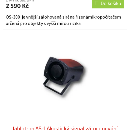
produktu
Do košíku
2 590 Kč
je
5,0
OS-300 je vnější zálohovaná siréna řízenámikropočítačem
z
určená pro objekty s vyšší mírou rizika.
5
hvězdiček.
Jablotron AS-1 Akustický signalizátor couvání