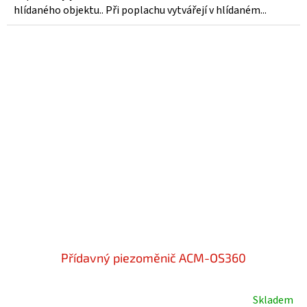
hlídaného objektu.. Při poplachu vytvářejí v hlídaném...
Přídavný piezoměnič ACM-OS360
Skladem
Průměrné