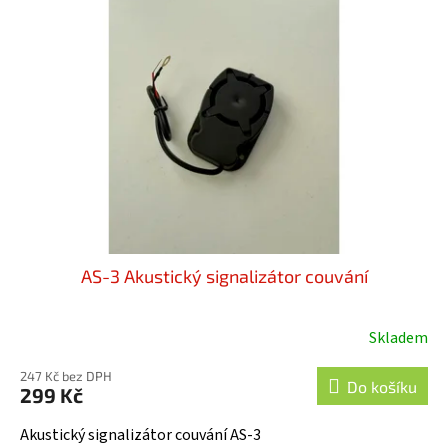
i
u
s
k
p
t
r
ů
o
d
u
k
t
ů
AS-3 Akustický signalizátor couvání
Skladem
Průměrné
hodnocení
247 Kč bez DPH
produktu
Do košíku
299 Kč
je
5,0
Akustický signalizátor couvání AS-3