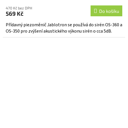
hodnocení
470 Kč bez DPH
produktu
Do košíku
569 Kč
je
4,4
Přídavný piezoměnič Jablotron se používá do sirén OS-360 a
z
OS-350 pro zvýšení akustického výkonu sirén o cca 5dB.
5
hvězdiček.