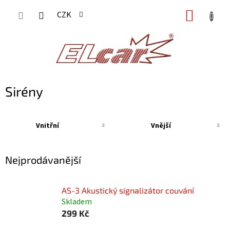
Přejít
NÁKUP
CZK
na
KOŠÍK
obsah
Sirény
Vnitřní
Vnější
Nejprodávanější
AS-3 Akustický signalizátor couvání
Skladem
299 Kč