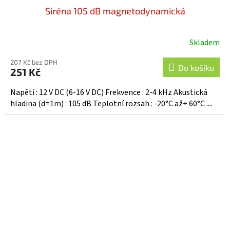
Siréna 105 dB magnetodynamická
Skladem
207 Kč bez DPH
Do košíku
251 Kč
Napětí : 12 V DC (6-16 V DC) Frekvence : 2-4 kHz Akustická
hladina (d=1m) : 105 dB Teplotní rozsah : -20°C až+ 60°C ....