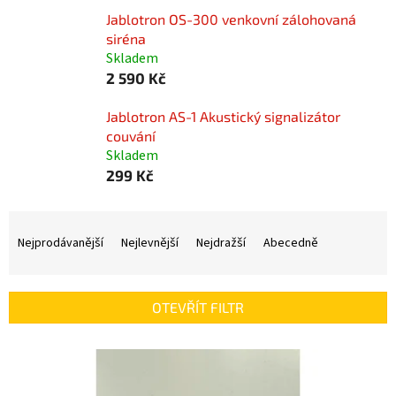
Jablotron OS-300 venkovní zálohovaná
siréna
Skladem
2 590 Kč
Jablotron AS-1 Akustický signalizátor
couvání
Skladem
299 Kč
Ř
a
Nejprodávanější
Nejlevnější
Nejdražší
Abecedně
z
e
n
OTEVŘÍT FILTR
í
p
V
r
ý
o
p
d