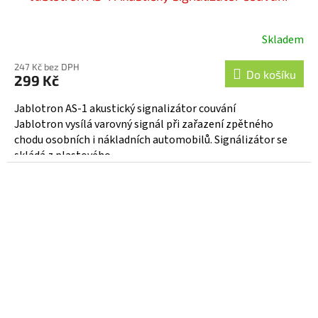
Skladem
Průměrné
hodnocení
247 Kč bez DPH
produktu
Do košíku
299 Kč
je
4,4
Jablotron AS-1 akustický signalizátor couvání
z
Jablotron vysílá varovný signál při zařazení zpětného
5
chodu osobních i nákladních automobilů. Signálizátor se
hvězdiček.
skládá z plastového...