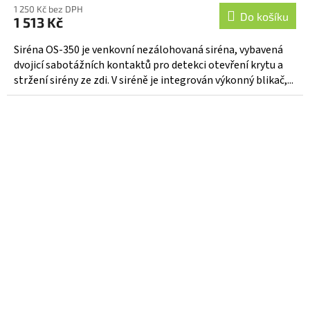
hodnocení
1 250 Kč bez DPH
produktu
Do košíku
1 513 Kč
je
5,0
Siréna OS-350 je venkovní nezálohovaná siréna, vybavená
z
dvojicí sabotážních kontaktů pro detekci otevření krytu a
5
stržení sirény ze zdi. V siréně je integrován výkonný blikač,...
hvězdiček.