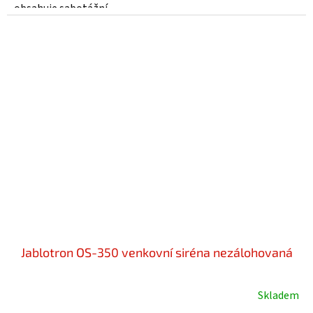
obsahuje sabotážní...
Jablotron OS-350 venkovní siréna nezálohovaná
Skladem
Průměrné