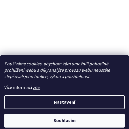
Používáme cookies, abychom Vám umožnili pohodlné
Facebook
prohlížení webu a díky analýze provozu webu neustále
zlepšovali jeho funkce, výkon a použitelnost.
Více informací
zde
.
Vytvořil Shoptet
| Připravil
LemitoMedia s.r.o.
Nastavení
Copyright 2026
Elcar - elektrospecialista - RC modely,
autorádia, navigace, alarmy, domácí audio
. Všechna
Souhlasím
práva vyhrazena.
Upravit nastavení cookies