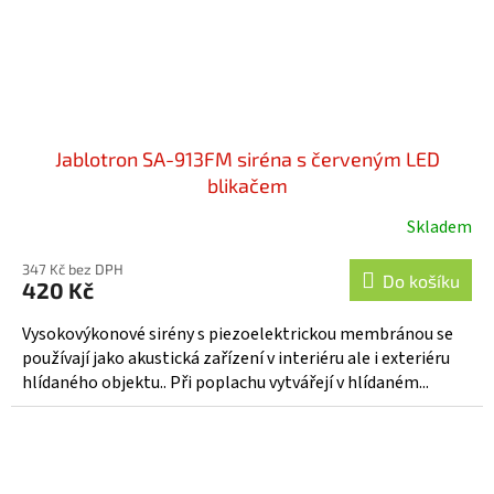
Jablotron SA-913FM siréna s červeným LED
blikačem
Skladem
Průměrné
hodnocení
347 Kč bez DPH
produktu
Do košíku
420 Kč
je
3,5
Vysokovýkonové sirény s piezoelektrickou membránou se
z
používají jako akustická zařízení v interiéru ale i exteriéru
5
hlídaného objektu.. Při poplachu vytvářejí v hlídaném...
hvězdiček.