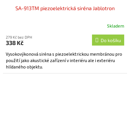
SA-913TM piezoelektrická siréna Jablotron
Skladem
Průměrné
hodnocení
279 Kč bez DPH
produktu
Do košíku
338 Kč
je
5,0
Vysokovýkonová siréna s piezoelektrickou membránou pro
z
použití jako akustické zařízení v interiéru ale i exteriéru
5
hlídaného objektu.
hvězdiček.