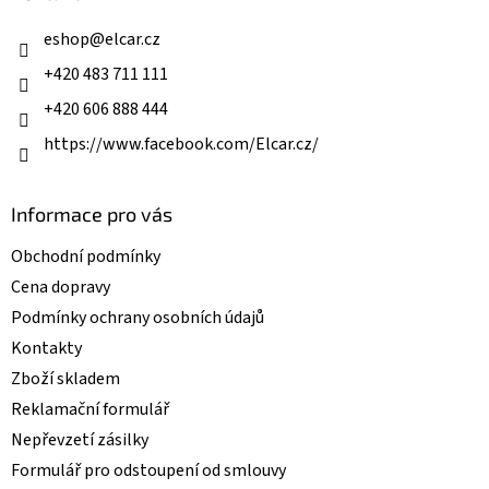
t
í
í
eshop
@
elcar.cz
p
r
+420 483 711 111
v
k
+420 606 888 444
y
v
https://www.facebook.com/Elcar.cz/
ý
p
i
Informace pro vás
s
u
Obchodní podmínky
Cena dopravy
Podmínky ochrany osobních údajů
Kontakty
Zboží skladem
Reklamační formulář
Nepřevzetí zásilky
Formulář pro odstoupení od smlouvy