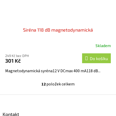
Siréna 118 dB magnetodynamická
Skladem
Průměrné
hodnocení
249 Kč bez DPH
produktu
Do košíku
301 Kč
je
5,0
Magnetodynamická syréna12 V DCmax 400 mA118 dB...
z
5
12
položek celkem
O
hvězdiček.
v
l
Z
á
á
d
p
a
a
Kontakt
c