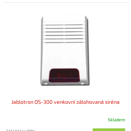
z
5
hvězdiček.
Jablotron OS-300 venkovní zálohovaná siréna
Skladem
Průměrné
hodnocení
2 141 Kč bez DPH