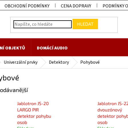
OBCHODNÍ PODMÍNKY
CENA DOPRAVY
PODMÍNKY 
HLEDAT
NÍ OBJEKTŮ
DOMÁCÍ AUDIO
Univerzální prvky
Detektory
Pohybové
ybové
odávanější
Jablotron JS-20
Jablotron JS-2
LARGO PIR
dvouzónový
detektor pohybu
detektor pohy
osob
osob