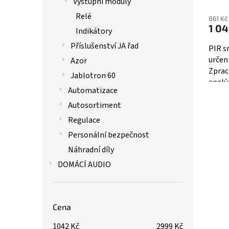
Prům
Výstupní moduly
hodno
Relé
861 Kč
produ
1 04
Indikátory
je
5,0
Příslušenství JA řad
PIR s
z
určen
Azor
5
Zprac
Jablotron 60
hvězd
analý
Automatizace
zapoj
vybav
Autosortiment
Regulace
Personální bezpečnost
Náhradní díly
DOMÁCÍ AUDIO
Cena
1042
Kč
2999
Kč