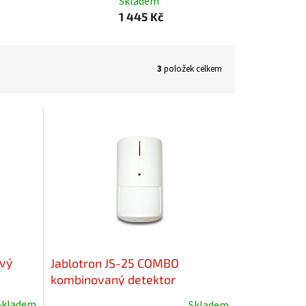
Skladem
1 445 Kč
3
položek celkem
ový
Jablotron JS-25 COMBO
kombinovaný detektor
Skladem
Skladem