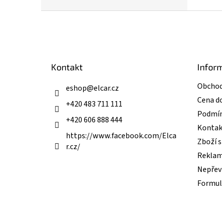
Z
á
p
a
t
Kontakt
Infor
í
Obchod
eshop
@
elcar.cz
Cena d
+420 483 711 111
Podmín
+420 606 888 444
Kontak
https://www.facebook.com/Elca
Zboží 
r.cz/
Reklam
Nepřevz
Formul