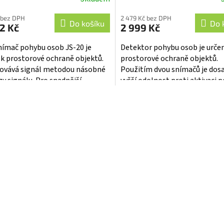
ěrné
Průměrné
cení
hodnocení
 bez DPH
2 479 Kč bez DPH
ktu
produktu
Do košíku
Do 
2 Kč
2 999 Kč
je
5,0
nímač pohybu osob JS-20 je
Detektor pohybu osob je určen
z
 k prostorové ochraně objektů.
prostorové ochraně objektů.
5
ovává signál metodou násobné
Použitím dvou snímačů je dos
iček.
hvězdiček.
zy signálu. Pro snadnější
vyšší odolnost proti aktivaci
ování rozvodů je výrobek
domácích zvířat. . Zpracovává 
O
en párem...
metodou...
v
l
á
d
a
c
í
p
r
v
k
y
v