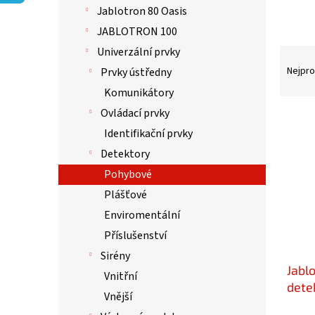
p
Jablotron 80 Oasis
a
n
JABLOTRON 100
e
Univerzální prvky
Ř
l
a
Nejpro
Prvky ústředny
z
Komunikátory
e
Ovládací prvky
n
V
í
ý
Identifikační prvky
p
p
Detektory
r
i
Pohybové
o
s
d
p
Plášťové
u
r
Enviromentální
k
o
Příslušenství
t
d
ů
u
Sirény
Jabl
k
Vnitřní
t
dete
Vnější
ů