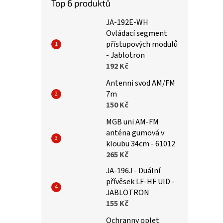
Top 6 produktů
JA-192E-WH
Ovládací segment
přístupových modulů
- Jablotron
192 Kč
Antenni svod AM/FM
7m
150 Kč
MGB uni AM-FM
anténa gumová v
kloubu 34cm - 61012
265 Kč
JA-196J - Duální
přívěsek LF-HF UID -
JABLOTRON
155 Kč
Ochranny oplet