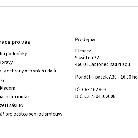
Prodejna
mace pro vás
Elcar.cz
ní podmínky
5.května 22
opravy
466 01 Jablonec nad Nisou
ky ochrany osobních údajů
Pondělí - pátek 7.30 - 16.30 ho
ty
skladem
IČO: 637 62 803
DIČ: CZ 7304102608
ační formulář
etí zásilky
ář pro odstoupení od smlouvy