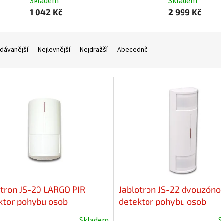
Skladem
Skladem
1 042 Kč
2 999 Kč
dávanější
Nejlevnější
Nejdražší
Abecedně
otron JS-20 LARGO PIR
Jablotron JS-22 dvouzón
ktor pohybu osob
detektor pohybu osob
Skladem