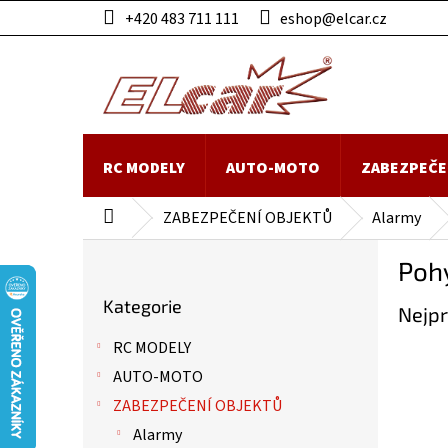
Přejít
+420 483 711 111
eshop@elcar.cz
na
obsah
RC MODELY
AUTO-MOTO
ZABEZPEČE
ZABEZPEČENÍ OBJEKTŮ
Alarmy
Domů
P
Poh
o
Přeskočit
s
Kategorie
kategorie
Nejpr
t
r
RC MODELY
a
AUTO-MOTO
n
n
ZABEZPEČENÍ OBJEKTŮ
í
Alarmy