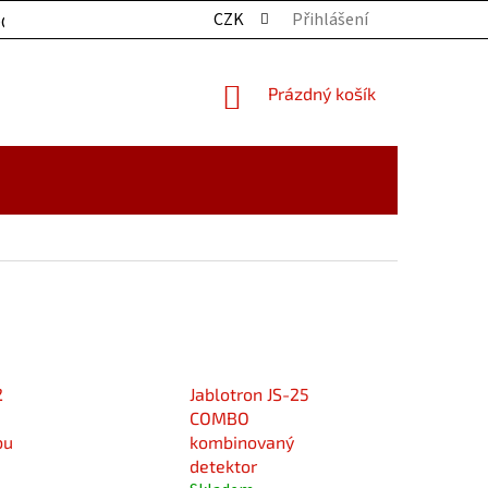
CZK
Přihlášení
OCHRANY OSOBNÍCH ÚDAJŮ
KONTAKTY
ZBOŽÍ SKLADE
NÁKUPNÍ
Prázdný košík
KOŠÍK
2
Jablotron JS-25
COMBO
bu
kombinovaný
detektor