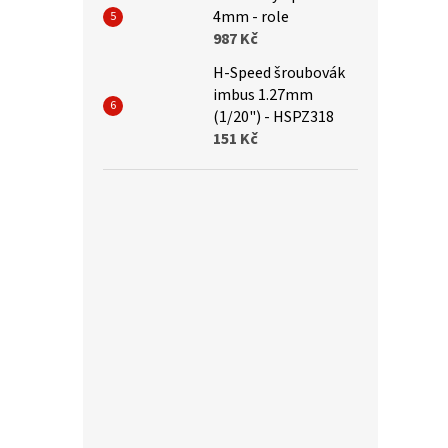
4mm - role
987 Kč
H-Speed šroubovák
imbus 1.27mm
(1/20") - HSPZ318
151 Kč