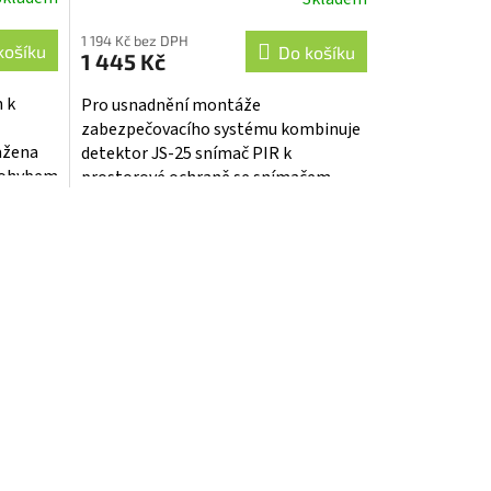
Průměrné
hodnocení
1 194 Kč bez DPH
produktu
košíku
Do košíku
1 445 Kč
je
5,0
 k
Pro usnadnění montáže
z
zabezpečovacího systému kombinuje
5
ažena
detektor JS-25 snímač PIR k
hvězdiček.
 pohybem
prostorové ochraně se snímačem
signál
rozbití skla pro ochranu plášťovou.
Má 3 samostatné výstupy...