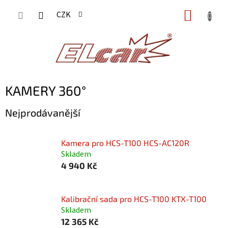
Přejít
NÁKUP
CZK
na
KOŠÍK
obsah
KAMERY 360°
Nejprodávanější
Kamera pro HCS-T100 HCS-AC120R
Skladem
4 940 Kč
Kalibrační sada pro HCS-T100 KTX-T100
Skladem
12 365 Kč