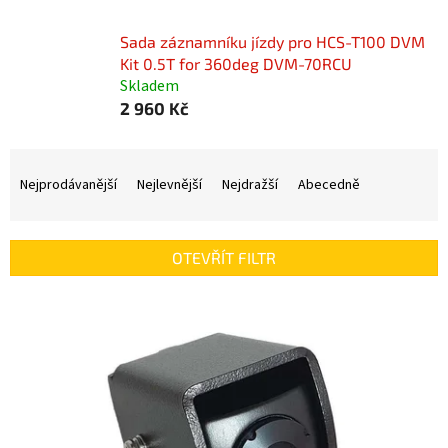
Sada záznamníku jízdy pro HCS-T100 DVM
Kit 0.5T for 360deg DVM-70RCU
Skladem
2 960 Kč
Ř
a
Nejprodávanější
Nejlevnější
Nejdražší
Abecedně
z
e
n
OTEVŘÍT FILTR
í
p
V
r
ý
o
p
d
i
u
s
k
p
t
r
ů