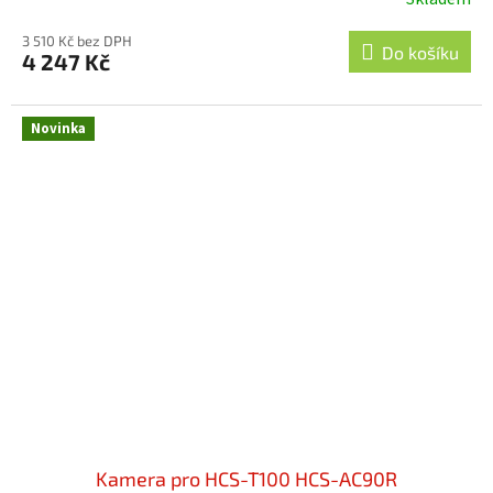
Průměrné
hodnocení
3 510 Kč bez DPH
produktu
Do košíku
4 247 Kč
je
5,0
z
Novinka
5
hvězdiček.
Kamera pro HCS-T100 HCS-AC90R