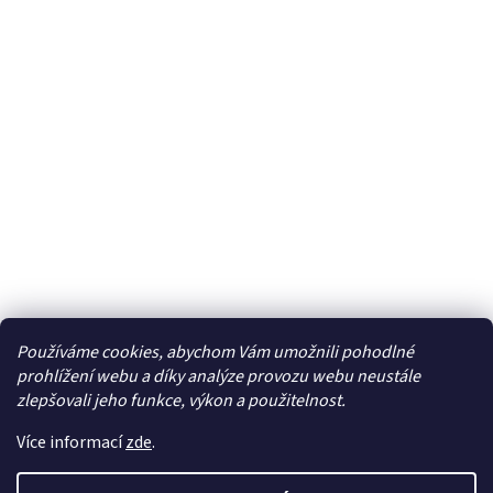
Používáme cookies, abychom Vám umožnili pohodlné
Facebook
prohlížení webu a díky analýze provozu webu neustále
zlepšovali jeho funkce, výkon a použitelnost.
Více informací
zde
.
Vytvořil Shoptet
| Připravil
LemitoMedia s.r.o.