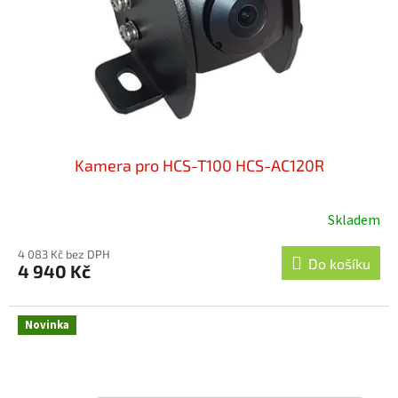
o
d
u
k
t
ů
Kamera pro HCS-T100 HCS-AC120R
Skladem
4 083 Kč bez DPH
Do košíku
4 940 Kč
Novinka