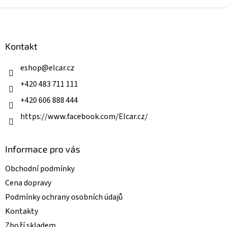
v
hvězdiček.
l
Z
á
á
d
p
a
a
Kontakt
c
t
í
í
eshop
@
elcar.cz
p
r
+420 483 711 111
v
k
+420 606 888 444
y
v
https://www.facebook.com/Elcar.cz/
ý
p
i
Informace pro vás
s
u
Obchodní podmínky
Cena dopravy
Podmínky ochrany osobních údajů
Kontakty
Zboží skladem