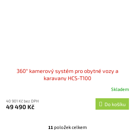
360° kamerový systém pro obytné vozy a
karavany HCS-T100
Skladem
Průměrné
hodnocení
40 901 Kč bez DPH
produktu
Do košíku
49 490 Kč
je
4,0
z
11
položek celkem
O
5