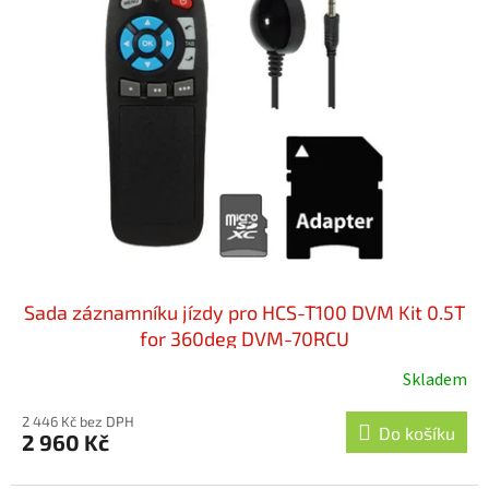
hvězdiček.
Sada záznamníku jízdy pro HCS-T100 DVM Kit 0.5T
for 360deg DVM-70RCU
Skladem
2 446 Kč bez DPH
Do košíku
2 960 Kč