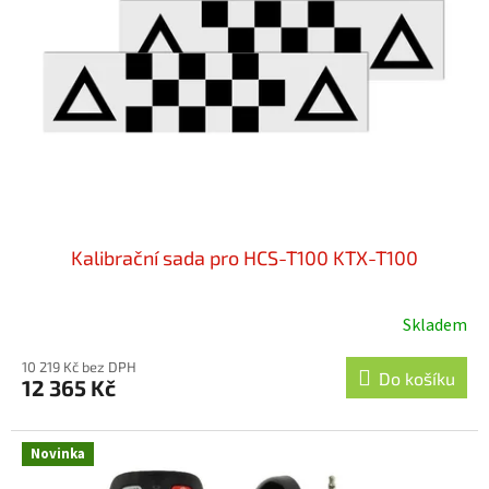
Kalibrační sada pro HCS-T100 KTX-T100
Skladem
Průměrné
hodnocení
10 219 Kč bez DPH
produktu
Do košíku
12 365 Kč
je
5,0
z
Novinka
5