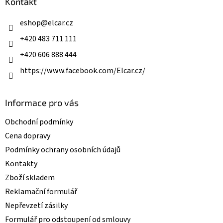
a
Kontakt
c
t
í
í
eshop
@
elcar.cz
p
r
+420 483 711 111
v
k
+420 606 888 444
y
v
https://www.facebook.com/Elcar.cz/
ý
p
i
Informace pro vás
s
u
Obchodní podmínky
Cena dopravy
Podmínky ochrany osobních údajů
Kontakty
Zboží skladem
Reklamační formulář
Nepřevzetí zásilky
Formulář pro odstoupení od smlouvy