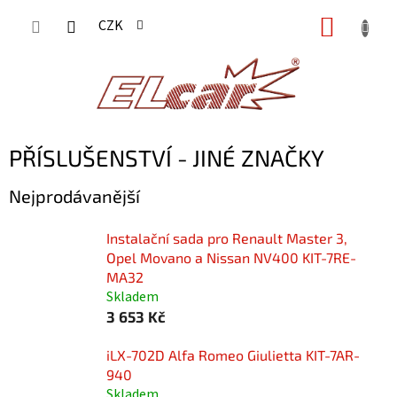
Přejít
NÁKUP
CZK
na
KOŠÍK
obsah
PŘÍSLUŠENSTVÍ - JINÉ ZNAČKY
Nejprodávanější
Instalační sada pro Renault Master 3,
Opel Movano a Nissan NV400 KIT-7RE-
MA32
Skladem
3 653 Kč
iLX-702D Alfa Romeo Giulietta KIT-7AR-
940
Skladem