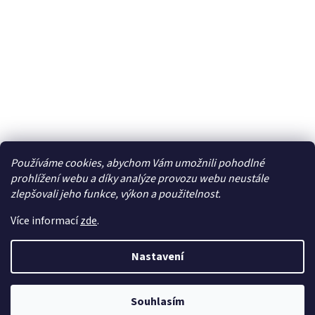
Používáme cookies, abychom Vám umožnili pohodlné
Facebook
prohlížení webu a díky analýze provozu webu neustále
zlepšovali jeho funkce, výkon a použitelnost.
Více informací
zde
.
Vytvořil Shoptet
| Připravil
LemitoMedia s.r.o.
Nastavení
Copyright 2026
Elcar - elektrospecialista - RC modely,
autorádia, navigace, alarmy, domácí audio
. Všechna
práva vyhrazena.
Upravit nastavení cookies
Souhlasím