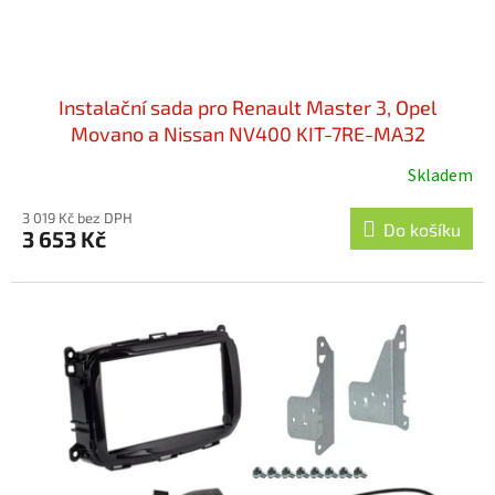
t
ů
Instalační sada pro Renault Master 3, Opel
Movano a Nissan NV400 KIT-7RE-MA32
Skladem
Průměrné
hodnocení
3 019 Kč bez DPH
produktu
Do košíku
3 653 Kč
je
5,0
z
5
hvězdiček.