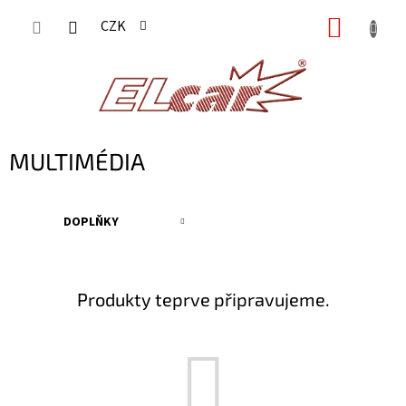
Přejít
NÁKUP
CZK
na
KOŠÍK
obsah
MULTIMÉDIA
DOPLŇKY
Produkty teprve připravujeme.