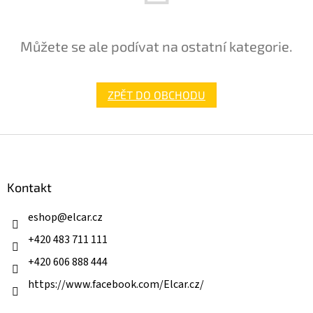
Můžete se ale podívat na ostatní kategorie.
ZPĚT DO OBCHODU
Z
á
p
a
Kontakt
t
í
eshop
@
elcar.cz
+420 483 711 111
+420 606 888 444
https://www.facebook.com/Elcar.cz/