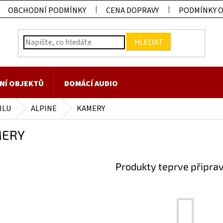
OBCHODNÍ PODMÍNKY
CENA DOPRAVY
PODMÍNKY 
HLEDAT
NÍ OBJEKTŮ
DOMÁCÍ AUDIO
ILU
ALPINE
KAMERY
ERY
Produkty teprve připra