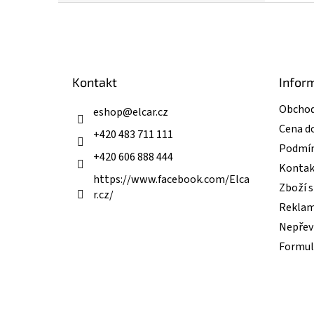
Z
á
p
a
t
Kontakt
Infor
í
Obchod
eshop
@
elcar.cz
Cena d
+420 483 711 111
Podmín
+420 606 888 444
Kontak
https://www.facebook.com/Elca
Zboží 
r.cz/
Reklam
Nepřevz
Formul