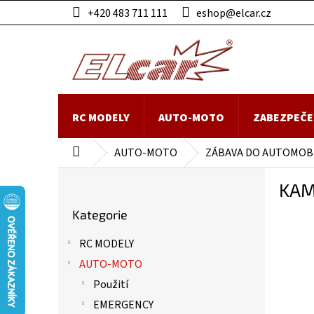
Přejít
+420 483 711 111
eshop@elcar.cz
na
obsah
RC MODELY
AUTO-MOTO
ZABEZPEČE
AUTO-MOTO
ZÁBAVA DO AUTOMOB
Domů
P
KAM
o
Přeskočit
s
Kategorie
kategorie
t
r
RC MODELY
a
AUTO-MOTO
n
n
Použití
í
EMERGENCY