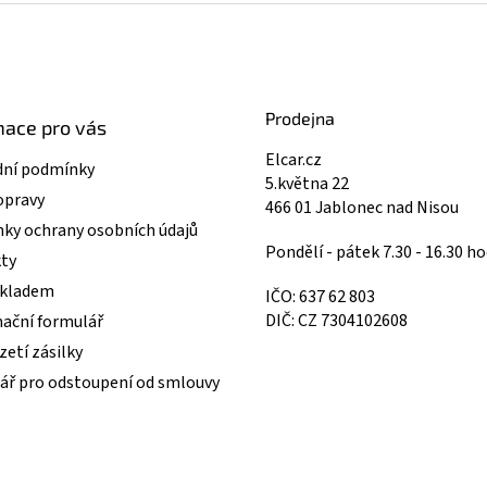
Prodejna
mace pro vás
Elcar.cz
ní podmínky
5.května 22
opravy
466 01 Jablonec nad Nisou
ky ochrany osobních údajů
Pondělí - pátek 7.30 - 16.30 ho
ty
skladem
IČO: 637 62 803
DIČ: CZ 7304102608
ační formulář
etí zásilky
ář pro odstoupení od smlouvy