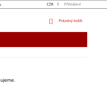
CZK
Přihlášení
OCHRANY OSOBNÍCH ÚDAJŮ
KONTAKTY
ZBOŽÍ SKLADE
NÁKUPNÍ
Prázdný košík
KOŠÍK
vujeme.