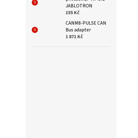
JABLOTRON
155 Kč
CANM8-PULSE CAN
Bus adapter
1 871 Kč