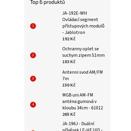
Top 6 produktů
JA-192E-WH
Ovládací segment
přístupových modulů
- Jablotron
192 Kč
Ochranny oplet se
suchym zipem 51mm
183 Kč
Antenni svod AM/FM
7m
150 Kč
MGB uni AM-FM
anténa gumová v
kloubu 34cm - 61012
265 Kč
JA-196J - Duální
přívěsek LF-HF UID -