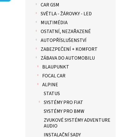
p
CAR GSM
a
n
SVĚTLA - ŽÁROVKY - LED
e
MULTIMÉDIA
l
OSTATNÍ, NEZAŘAZENÉ
AUTOPŘÍSLUŠENSTVÍ
ZABEZPEČENÍ + KOMFORT
ZÁBAVA DO AUTOMOBILU
BLAUPUNKT
FOCAL CAR
ALPINE
STATUS
SYSTÉMY PRO FIAT
SYSTÉMY PRO BMW
ZVUKOVÉ SYSTÉMY ADVENTURE
AUDIO
INSTALAČNÍ SADY