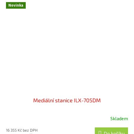
z
Novinka
5
hvězdiček.
Mediální stanice ILX-705DM
Skladem
Průměrné
hodnocení
16 355 Kč bez DPH
produktu
Do košíku