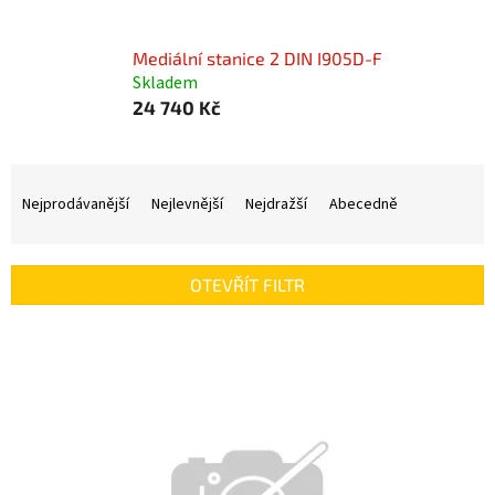
Mediální stanice 2 DIN I905D-F
Skladem
24 740 Kč
Ř
a
Nejprodávanější
Nejlevnější
Nejdražší
Abecedně
z
e
n
OTEVŘÍT FILTR
í
p
V
r
ý
o
p
d
i
u
s
k
p
t
r
ů