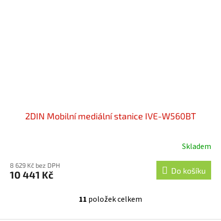
2DIN Mobilní mediální stanice IVE-W560BT
Skladem
Průměrné
hodnocení
8 629 Kč bez DPH
produktu
Do košíku
10 441 Kč
je
5,0
11
položek celkem
z
O
v
5