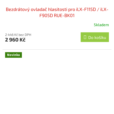
Bezdrátový ovladač hlasitosti pro iLX-F115D / iLX-
F905D RUE-BK01
Skladem
Průměrné
hodnocení
2 446 Kč bez DPH
produktu
Do košíku
2 960 Kč
je
5,0
z
Novinka
5
hvězdiček.