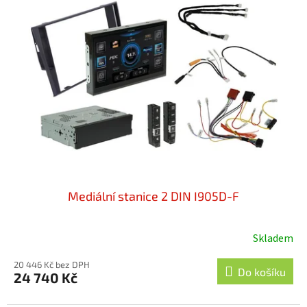
Mediální stanice 2 DIN I905D-F
Skladem
Průměrné
hodnocení
20 446 Kč bez DPH
produktu
Do košíku
24 740 Kč
je
5,0