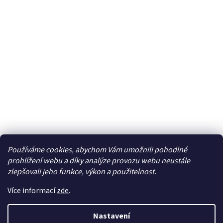
Používáme cookies, abychom Vám umožnili pohodlné
Facebook
prohlížení webu a díky analýze provozu webu neustále
zlepšovali jeho funkce, výkon a použitelnost.
Více informací
zde
.
Vytvořil Shoptet
| Připravil
LemitoMedia s.r.o.
Nastavení