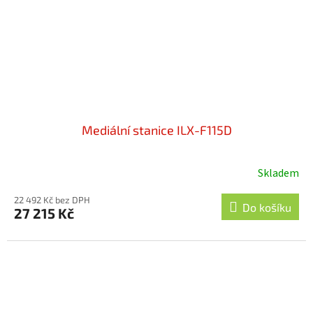
Mediální stanice ILX-F115D
Skladem
Průměrné
hodnocení
22 492 Kč bez DPH
produktu
Do košíku
27 215 Kč
je
4,8
z
5
hvězdiček.