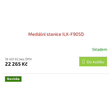
Mediální stanice ILX-F905D
Skladem
Průměrné
hodnocení
18 401 Kč bez DPH
produktu
Do košíku
22 265 Kč
je
4,4
z
Novinka
5
hvězdiček.