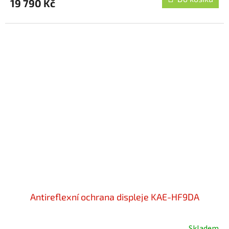
19 790 Kč
je
4,3
z
5
hvězdiček.
Antireflexní ochrana displeje KAE-HF9DA
Skladem