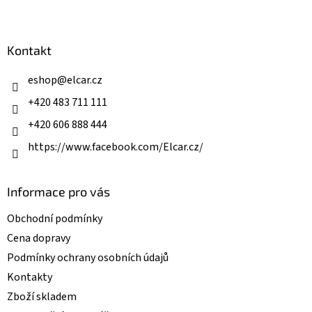
l
Z
hvězdiček.
á
á
d
p
a
a
Kontakt
c
t
í
í
eshop
@
elcar.cz
p
r
+420 483 711 111
v
k
+420 606 888 444
y
v
https://www.facebook.com/Elcar.cz/
ý
p
i
Informace pro vás
s
u
Obchodní podmínky
Cena dopravy
Podmínky ochrany osobních údajů
Kontakty
Zboží skladem