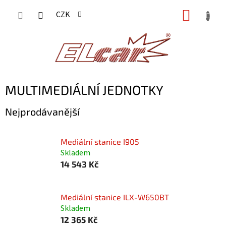
Přejít
NÁKUP
CZK
na
KOŠÍK
obsah
MULTIMEDIÁLNÍ JEDNOTKY
Nejprodávanější
Mediální stanice I905
Skladem
14 543 Kč
Mediální stanice ILX-W650BT
Skladem
12 365 Kč