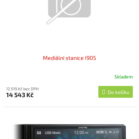
o
d
u
k
t
ů
Mediální stanice I905
Skladem
12 019 Kč bez DPH
Do košíku
14 543 Kč