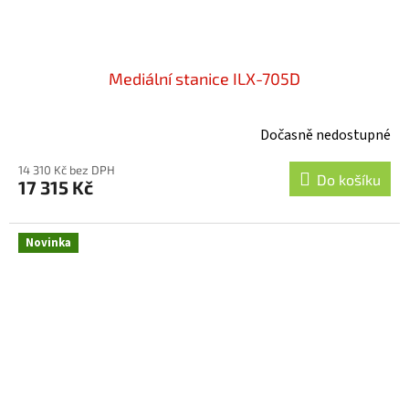
Mediální stanice ILX-705D
Dočasně nedostupné
Průměrné
hodnocení
14 310 Kč bez DPH
produktu
Do košíku
17 315 Kč
je
4,2
z
Novinka
5
hvězdiček.