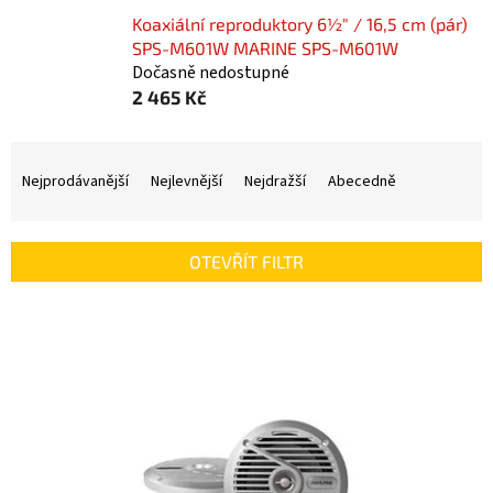
Koaxiální reproduktory 6½" / 16,5 cm (pár)
SPS-M601W MARINE SPS-M601W
Dočasně nedostupné
2 465 Kč
Ř
a
Nejprodávanější
Nejlevnější
Nejdražší
Abecedně
z
e
n
OTEVŘÍT FILTR
í
p
V
r
ý
o
p
d
i
u
s
k
p
t
r
ů
o