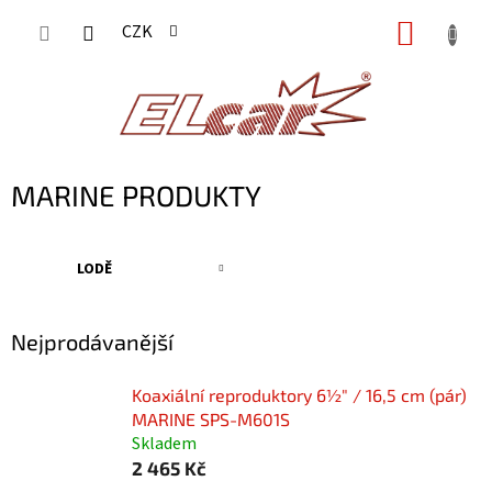
Přejít
NÁKUP
CZK
na
KOŠÍK
obsah
MARINE PRODUKTY
LODĚ
Nejprodávanější
Koaxiální reproduktory 6½" / 16,5 cm (pár)
MARINE SPS-M601S
Skladem
2 465 Kč