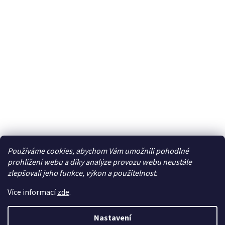
Používáme cookies, abychom Vám umožnili pohodlné
Facebook
prohlížení webu a díky analýze provozu webu neustále
zlepšovali jeho funkce, výkon a použitelnost.
Více informací
zde
.
Vytvořil Shoptet
| Připravil
LemitoMedia s.r.o.
Nastavení