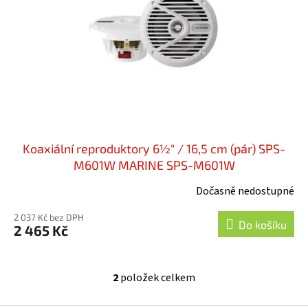
Koaxiální reproduktory 6½" / 16,5 cm (pár) SPS-
M601W MARINE SPS-M601W
Dočasně nedostupné
2 037 Kč bez DPH
Do košíku
2 465 Kč
2
položek celkem
O
v