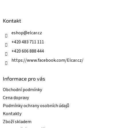
l
Z
á
á
d
p
a
a
Kontakt
c
t
í
í
eshop
@
elcar.cz
p
r
+420 483 711 111
v
k
+420 606 888 444
y
v
https://www.facebook.com/Elcar.cz/
ý
p
i
Informace pro vás
s
u
Obchodní podmínky
Cena dopravy
Podmínky ochrany osobních údajů
Kontakty
Zboží skladem