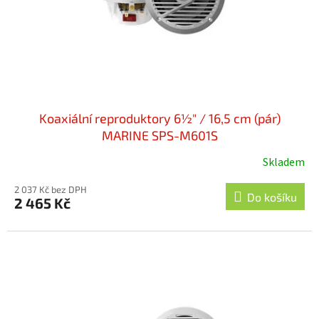
d
u
k
t
ů
Koaxiální reproduktory 6½" / 16,5 cm (pár)
MARINE SPS-M601S
Skladem
2 037 Kč bez DPH
Do košíku
2 465 Kč