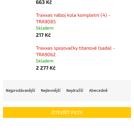
663 Kč
Traxxas náboj kola kompletní (4) -
TRA9085
Skladem
217 Kč
Traxxas spojovačky titanové (sada) -
TRA9062
Skladem
2 277 Kč
Ř
a
Nejprodávanější
Nejlevnější
Nejdražší
Abecedně
z
e
n
OTEVŘÍT FILTR
í
p
V
r
ý