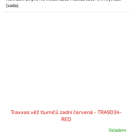
(sada).
Traxxas věž tlumičů zadní červená - TRA9034-
RED
Skladem