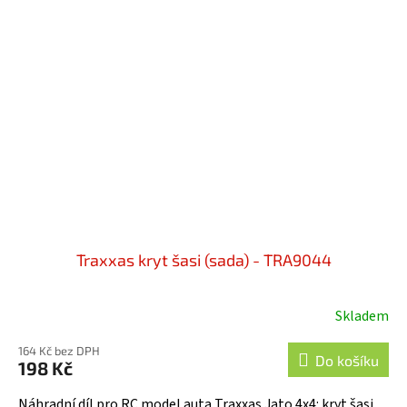
Traxxas kryt šasi (sada) - TRA9044
Skladem
164 Kč bez DPH
Do košíku
198 Kč
Náhradní díl pro RC model auta Traxxas Jato 4x4: kryt šasi