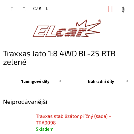
Přejít
NÁKUP
CZK
na
KOŠÍK
obsah
Traxxas Jato 1:8 4WD BL-2S RTR
zelené
Tuningové díly
Náhradní díly
Nejprodávanější
Traxxas stabilizátor příčný (sada) -
TRA9098
Skladem