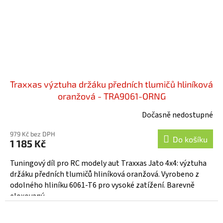
Traxxas výztuha držáku předních tlumičů hliníková
oranžová - TRA9061-ORNG
Dočasně nedostupné
979 Kč bez DPH
Do košíku
1 185 Kč
Tuningový díl pro RC modely aut Traxxas Jato 4x4: výztuha
držáku předních tlumičů hliníková oranžová. Vyrobeno z
odolného hliníku 6061-T6 pro vysoké zatížení. Barevně
eloxovaný...