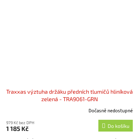
Traxxas výztuha držáku předních tlumičů hliníková
zelená - TRA9061-GRN
Dočasně nedostupné
979 Kč bez DPH
Do košíku
1 185 Kč