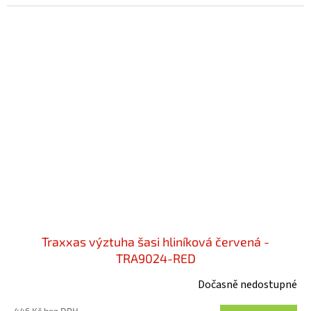
Traxxas výztuha šasi hliníková červená -
TRA9024-RED
Dočasně nedostupné
446 Kč bez DPH