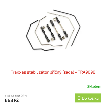
o
p
d
i
u
s
k
p
t
r
ů
o
d
u
k
t
ů
Traxxas stabilizátor příčný (sada) - TRA9098
Skladem
548 Kč bez DPH
Do košíku
663 Kč