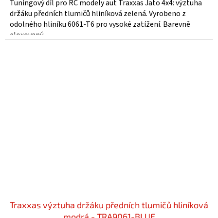
Tuningový díl pro RC modely aut Traxxas Jato 4x4: výztuha
držáku předních tlumičů hliníková zelená. Vyrobeno z
odolného hliníku 6061-T6 pro vysoké zatížení. Barevně
eloxovaný...
Traxxas výztuha držáku předních tlumičů hliníková
modrá - TRA9061-BLUE