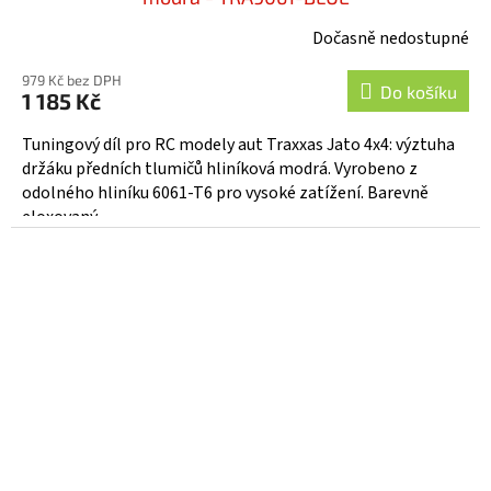
Dočasně nedostupné
979 Kč bez DPH
Do košíku
1 185 Kč
Tuningový díl pro RC modely aut Traxxas Jato 4x4: výztuha
držáku předních tlumičů hliníková modrá. Vyrobeno z
odolného hliníku 6061-T6 pro vysoké zatížení. Barevně
eloxovaný...