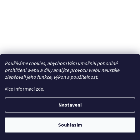
Používáme cookies, abychom Vám umožnili pohodlné
Facebook
prohlížení webu a díky analýze provozu webu neustále
zlepšovali jeho funkce, výkon a použitelnost.
Více informací
zde
.
Vytvořil Shoptet
| Připravil
LemitoMedia s.r.o.
Nastavení
Copyright 2026
Elcar - elektrospecialista - RC modely,
autorádia, navigace, alarmy, domácí audio
. Všechna
Souhlasím
práva vyhrazena.
Upravit nastavení cookies