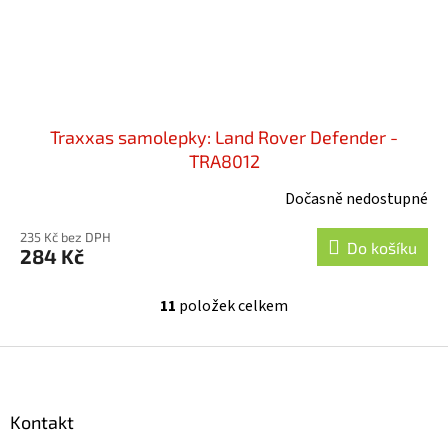
Traxxas samolepky: Land Rover Defender -
TRA8012
Dočasně nedostupné
235 Kč bez DPH
Do košíku
284 Kč
11
položek celkem
O
v
l
Z
á
á
d
p
a
a
Kontakt
c
t
í