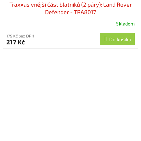
Traxxas vnější část blatníků (2 páry): Land Rover
Defender - TRA8017
Skladem
Průměrné
hodnocení
179 Kč bez DPH
produktu
Do košíku
217 Kč
je
5,0
z
5
hvězdiček.