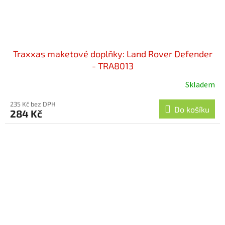
Traxxas maketové doplňky: Land Rover Defender
- TRA8013
Skladem
Průměrné
hodnocení
235 Kč bez DPH
produktu
Do košíku
284 Kč
je
5,0
z
5
hvězdiček.