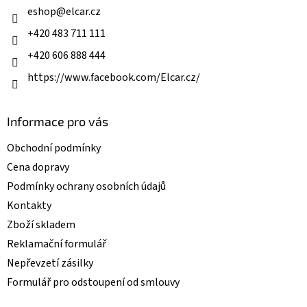
í
eshop
@
elcar.cz
p
r
+420 483 711 111
v
k
+420 606 888 444
y
v
https://www.facebook.com/Elcar.cz/
ý
p
i
Informace pro vás
s
u
Obchodní podmínky
Cena dopravy
Podmínky ochrany osobních údajů
Kontakty
Zboží skladem
Reklamační formulář
Nepřevzetí zásilky
Formulář pro odstoupení od smlouvy