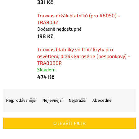
331 Kč
Traxxas držák blatníků (pro #8050) -
TRA8092
Dočasně nedostupné
198 Kč
Traxxas blatníky vnitřní/ kryty pro
osvětlení, držák karosérie (besponkový) -
TRA8080R
Skladem
474 Kč
Ř
a
Nejprodávanější
Nejlevnější
Nejdražší
Abecedně
z
e
n
OTEVŘÍT FILTR
í
p
V