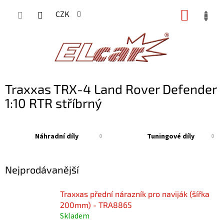
Přejít
NÁKUP
CZK
na
KOŠÍK
obsah
Traxxas TRX-4 Land Rover Defender
1:10 RTR stříbrný
Náhradní díly
Tuningové díly
Nejprodávanější
Traxxas přední nárazník pro naviják (šířka
200mm) - TRA8865
Skladem