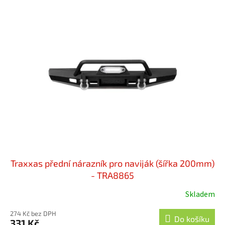
r
ý
o
p
d
i
u
s
k
p
t
r
ů
o
d
u
k
t
ů
Traxxas přední nárazník pro naviják (šířka 200mm)
- TRA8865
Skladem
274 Kč bez DPH
Do košíku
331 Kč