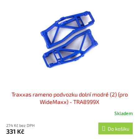
o
p
d
i
u
s
k
p
t
r
ů
o
d
u
k
t
ů
Traxxas rameno podvozku dolní modré (2) (pro
WideMaxx) - TRA8999X
Skladem
274 Kč bez DPH
Do košíku
331 Kč