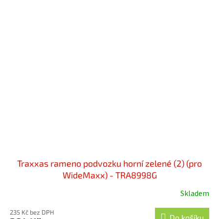
Traxxas rameno podvozku horní zelené (2) (pro
WideMaxx) - TRA8998G
Skladem
235 Kč bez DPH
Do košíku