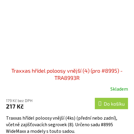
Traxxas hřídel poloosy vnější (4) (pro #8995) -
TRA8993R
Skladem
179 Kč bez DPH
Do košíku
217 Kč
Traxxas hřídel poloosy vnější (4ks) (přední nebo zadní),
včetně zajišťovacích segrovek (8). Určeno sadu #8995
WideMaxx a modely s touto sadou.