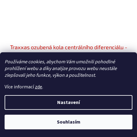
Traxxas ozubená kola centrálního diferenciálu -
TRA8982
Používáme cookies, abychom Vám umožnili pohodlné
Skladem
prohlížení webu a díky analýze provozu webu neustále
zlepšovali jeho funkce, výkon a použitelnost.
392 Kč bez DPH
Do košíku
474 Kč
Více informací
zde
.
Traxxas ozubená kola centrálního diferenciálu - náhradní díl
pro RC model auta Traxxas Maxx.
Nastavení
Souhlasím