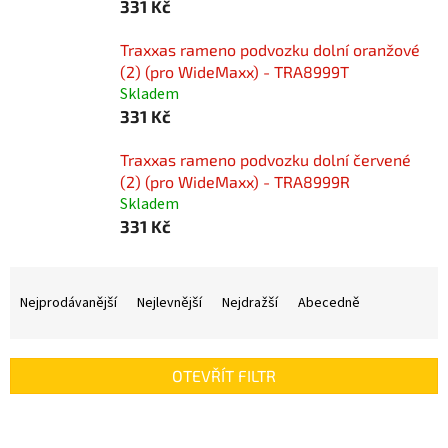
331 Kč
Traxxas rameno podvozku dolní oranžové
(2) (pro WideMaxx) - TRA8999T
Skladem
331 Kč
Traxxas rameno podvozku dolní červené
(2) (pro WideMaxx) - TRA8999R
Skladem
331 Kč
Ř
a
Nejprodávanější
Nejlevnější
Nejdražší
Abecedně
z
e
n
OTEVŘÍT FILTR
í
p
V
r
ý