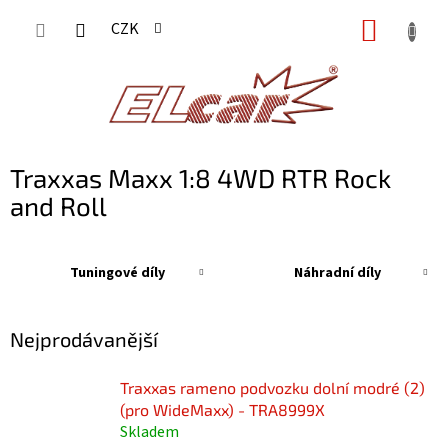
Přejít
NÁKUP
CZK
na
KOŠÍK
obsah
Traxxas Maxx 1:8 4WD RTR Rock
and Roll
Tuningové díly
Náhradní díly
Nejprodávanější
Traxxas rameno podvozku dolní modré (2)
(pro WideMaxx) - TRA8999X
Skladem