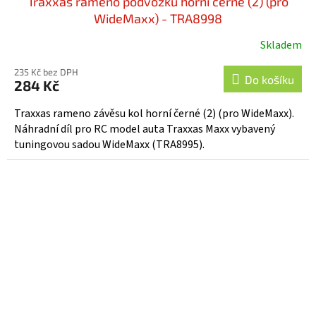
Traxxas rameno podvozku horní černé (2) (pro
WideMaxx) - TRA8998
Skladem
235 Kč bez DPH
Do košíku
284 Kč
Traxxas rameno závěsu kol horní černé (2) (pro WideMaxx).
Náhradní díl pro RC model auta Traxxas Maxx vybavený
tuningovou sadou WideMaxx (TRA8995).