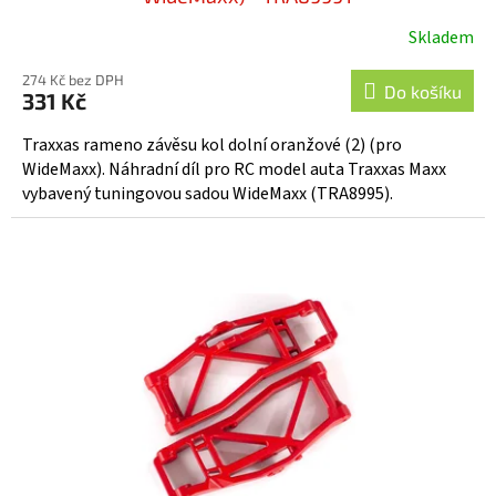
Skladem
274 Kč bez DPH
Do košíku
331 Kč
Traxxas rameno závěsu kol dolní oranžové (2) (pro
WideMaxx). Náhradní díl pro RC model auta Traxxas Maxx
vybavený tuningovou sadou WideMaxx (TRA8995).