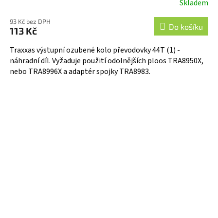
Skladem
93 Kč bez DPH
Do košíku
113 Kč
Traxxas výstupní ozubené kolo převodovky 44T (1) -
náhradní díl. Vyžaduje použití odolnějších ploos TRA8950X,
nebo TRA8996X a adaptér spojky TRA8983.