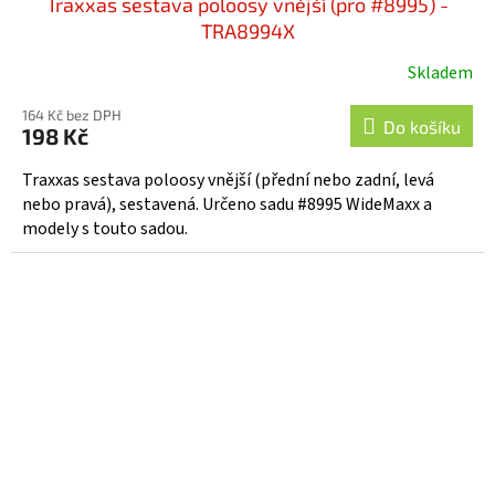
Traxxas sestava poloosy vnější (pro #8995) -
TRA8994X
Skladem
164 Kč bez DPH
Do košíku
198 Kč
Traxxas sestava poloosy vnější (přední nebo zadní, levá
nebo pravá), sestavená. Určeno sadu #8995 WideMaxx a
modely s touto sadou.