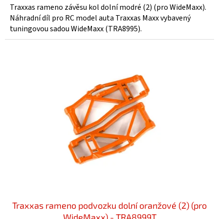
Traxxas rameno závěsu kol dolní modré (2) (pro WideMaxx).
Náhradní díl pro RC model auta Traxxas Maxx vybavený
tuningovou sadou WideMaxx (TRA8995).
Traxxas rameno podvozku dolní oranžové (2) (pro
WideMaxx) - TRA8999T