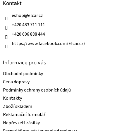
a
Kontakt
c
t
í
í
eshop
@
elcar.cz
p
r
+420 483 711 111
v
k
+420 606 888 444
y
v
https://www.facebook.com/Elcar.cz/
ý
p
i
Informace pro vás
s
u
Obchodní podmínky
Cena dopravy
Podmínky ochrany osobních údajů
Kontakty
Zboží skladem
Reklamační formulář
Nepřevzetí zásilky
Formulář pro odstoupení od smlouvy