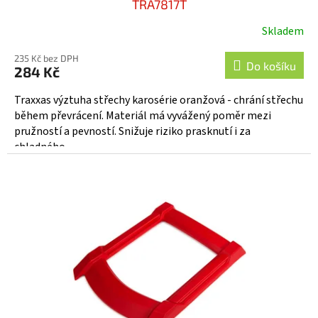
TRA7817T
Skladem
235 Kč bez DPH
Do košíku
284 Kč
Traxxas výztuha střechy karosérie oranžová - chrání střechu
během převrácení. Materiál má vyvážený poměr mezi
pružností a pevností. Snižuje riziko prasknutí i za
chladného...