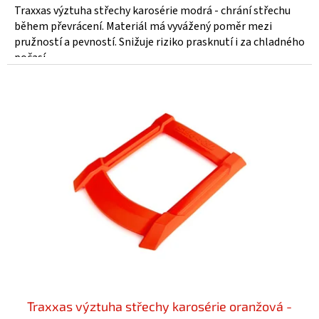
Traxxas výztuha střechy karosérie modrá - chrání střechu
během převrácení. Materiál má vyvážený poměr mezi
pružností a pevností. Snižuje riziko prasknutí i za chladného
počasí....
Traxxas výztuha střechy karosérie oranžová -