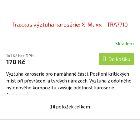
Traxxas výztuha karosérie: X-Maxx - TRA7710
Skladem
141 Kč bez DPH
Do košíku
170 Kč
Výztuha karoserie pro namáhané části. Posílení kritických
míst při převrácení a tvrdých nárazech. Výztuha z odolného
nylonového kompozitu zvyšuje odolnost karoserie.
Tuningový...
16
položek celkem
O
v
l
Z
á
á
d
p
a