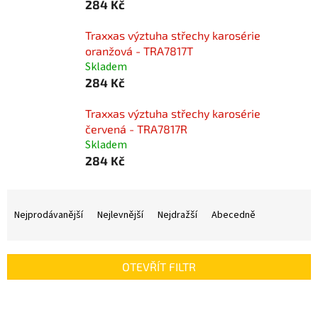
284 Kč
Traxxas výztuha střechy karosérie
oranžová - TRA7817T
Skladem
284 Kč
Traxxas výztuha střechy karosérie
červená - TRA7817R
Skladem
284 Kč
Ř
a
Nejprodávanější
Nejlevnější
Nejdražší
Abecedně
z
e
n
OTEVŘÍT FILTR
í
p
V
r
ý