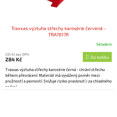
Traxxas výztuha střechy karosérie červená -
TRA7817R
Skladem
235 Kč bez DPH
Do košíku
284 Kč
Traxxas výztuha střechy karosérie černá - chrání střechu
během převrácení. Materiál má vyvážený poměr mezi
pružností a pevností. Snižuje riziko prasknutí i za chladného
počasí....