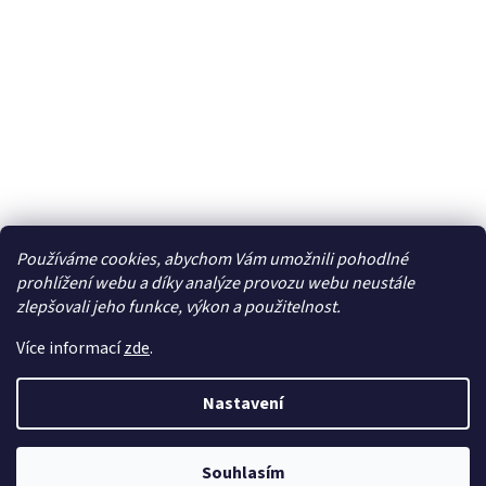
Používáme cookies, abychom Vám umožnili pohodlné
Facebook
prohlížení webu a díky analýze provozu webu neustále
zlepšovali jeho funkce, výkon a použitelnost.
Více informací
zde
.
Vytvořil Shoptet
| Připravil
LemitoMedia s.r.o.
Nastavení
Copyright 2026
Elcar - elektrospecialista - RC modely,
autorádia, navigace, alarmy, domácí audio
. Všechna
práva vyhrazena.
Souhlasím
Upravit nastavení cookies