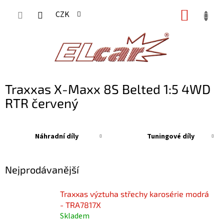
Přejít
NÁKUP
CZK
na
KOŠÍK
obsah
Traxxas X-Maxx 8S Belted 1:5 4WD
RTR červený
Náhradní díly
Tuningové díly
Nejprodávanější
Traxxas výztuha střechy karosérie modrá
- TRA7817X
Skladem