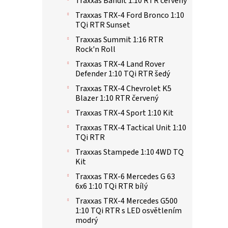
Traxxas Bandit 1:10 RTR červený
Traxxas TRX-4 Ford Bronco 1:10
TQi RTR Sunset
Traxxas Summit 1:16 RTR
Rock'n Roll
Traxxas TRX-4 Land Rover
Defender 1:10 TQi RTR šedý
Traxxas TRX-4 Chevrolet K5
Blazer 1:10 RTR červený
Traxxas TRX-4 Sport 1:10 Kit
Traxxas TRX-4 Tactical Unit 1:10
TQi RTR
Traxxas Stampede 1:10 4WD TQ
Kit
Traxxas TRX-6 Mercedes G 63
6x6 1:10 TQi RTR bílý
Traxxas TRX-4 Mercedes G500
1:10 TQi RTR s LED osvětlením
modrý