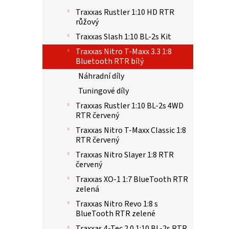
Traxxas Rustler 1:10 HD RTR
růžový
Traxxas Slash 1:10 BL-2s Kit
Traxxas Nitro T-Maxx 3.3 1:8
Bluetooth RTR bílý
Náhradní díly
Tuningové díly
Traxxas Rustler 1:10 BL-2s 4WD
RTR červený
Traxxas Nitro T-Maxx Classic 1:8
RTR červený
Traxxas Nitro Slayer 1:8 RTR
červený
Traxxas XO-1 1:7 BlueTooth RTR
zelená
Traxxas Nitro Revo 1:8 s
BlueTooth RTR zelené
Traxxas 4-Tec 2.0 1:10 BL-2s RTR