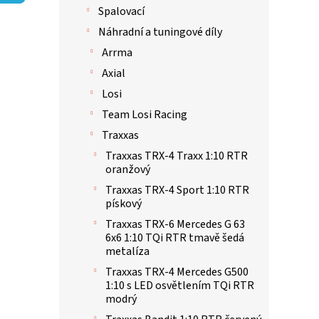
p
Spalovací
a
n
Náhradní a tuningové díly
e
Arrma
l
Axial
Losi
Team Losi Racing
Traxxas
Traxxas TRX-4 Traxx 1:10 RTR
oranžový
Traxxas TRX-4 Sport 1:10 RTR
pískový
Traxxas TRX-6 Mercedes G 63
6x6 1:10 TQi RTR tmavě šedá
metalíza
Traxxas TRX-4 Mercedes G500
1:10 s LED osvětlením TQi RTR
modrý