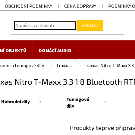
OBCHODNÍ PODMÍNKY
CENA DOPRAVY
PODMÍNKY 
HLEDAT
NÍ OBJEKTŮ
DOMÁCÍ AUDIO
adní a tuningové díly
Traxxas
Traxxas Nitro T-Maxx 3.3
xas Nitro T-Maxx 3.3 1:8 Bluetooth RTR
Tuningové
Náhradní díly
díly
Produkty teprve připra