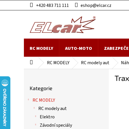
Přejít
+420 483 711 111
eshop@elcar.cz
na
obsah
RC MODELY
AUTO-MOTO
ZABEZPEČE
RC MODELY
RC modely aut
Náhr
Domů
P
Trax
o
Přeskočit
s
Kategorie
kategorie
t
r
RC MODELY
a
RC modely aut
n
n
Elektro
í
Závodní speciály