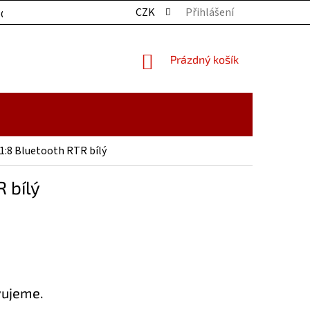
CZK
Přihlášení
OCHRANY OSOBNÍCH ÚDAJŮ
KONTAKTY
ZBOŽÍ SKLADE
NÁKUPNÍ
Prázdný košík
KOŠÍK
 1:8 Bluetooth RTR bílý
 bílý
vujeme.