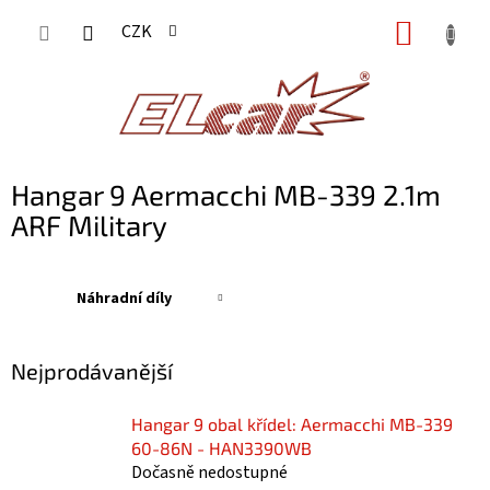
Přejít
NÁKUP
CZK
na
KOŠÍK
obsah
Hangar 9 Aermacchi MB-339 2.1m
ARF Military
Náhradní díly
Nejprodávanější
Hangar 9 obal křídel: Aermacchi MB-339
60-86N - HAN3390WB
Dočasně nedostupné