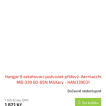
Hangar 9 zatahovací podvozek příďový: Aermacchi
MB-339 60-85N Military - HAN339031
Dočasně nedostupné
1 505 Kč bez DPH
Do košíku
1 821 Kč