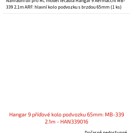
Náhradní díl pro RC model letadla Hangar 9 Aermacchi MB-
339 2.1m ARF: hlavní kolo podvozku s brzdou 65mm (1 ks)
Hangar 9 příďové kolo podvozku 65mm: MB-339
2.1m - HAN339016
Dočasně nedostupné