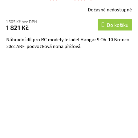
Dočasně nedostupné
1 505 Kč bez DPH
Do košíku
1 821 Kč
Náhradní díl pro RC modely letadel Hangar 9 OV-10 Bronco
20cc ARF: podvozková noha příďová.