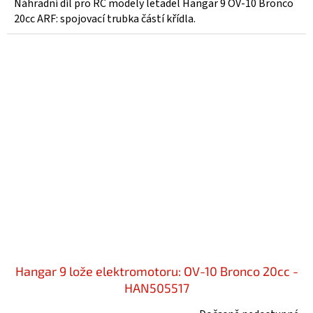
Náhradní díl pro RC modely letadel Hangar 9 OV-10 Bronco
20cc ARF: spojovací trubka částí křídla.
Hangar 9 lože elektromotoru: OV-10 Bronco 20cc -
HAN505517