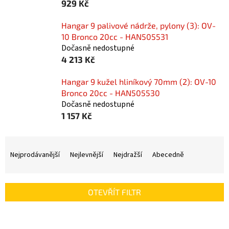
929 Kč
Hangar 9 palivové nádrže, pylony (3): OV-
10 Bronco 20cc - HAN505531
Dočasně nedostupné
4 213 Kč
Hangar 9 kužel hliníkový 70mm (2): OV-10
Bronco 20cc - HAN505530
Dočasně nedostupné
1 157 Kč
Ř
a
Nejprodávanější
Nejlevnější
Nejdražší
Abecedně
z
e
n
OTEVŘÍT FILTR
í
p
V
r
ý