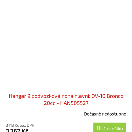
Hangar 9 podvozková noha hlavní: OV-10 Bronco
20cc - HAN505527
Dočasně nedostupné
3 113 Kč bez DPH
Do košíku
3 767 Kč