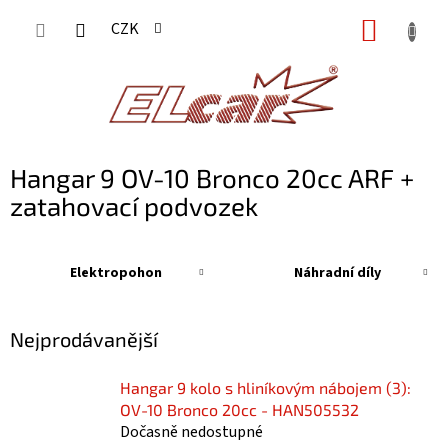
Přejít
NÁKUP
CZK
na
KOŠÍK
obsah
Hangar 9 OV-10 Bronco 20cc ARF +
zatahovací podvozek
Elektropohon
Náhradní díly
Nejprodávanější
Hangar 9 kolo s hliníkovým nábojem (3):
OV-10 Bronco 20cc - HAN505532
Dočasně nedostupné