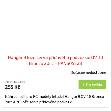
Hangar 9 lože serva příďového podvozku: OV-10
Bronco 20cc - HAN505528
Dočasně nedostupné
211 Kč bez DPH
Do košíku
255 Kč
Náhradní díl pro RC modely letadel Hangar 9 OV-10 Bronco
20cc ARF: lože serva příďového podvozku.