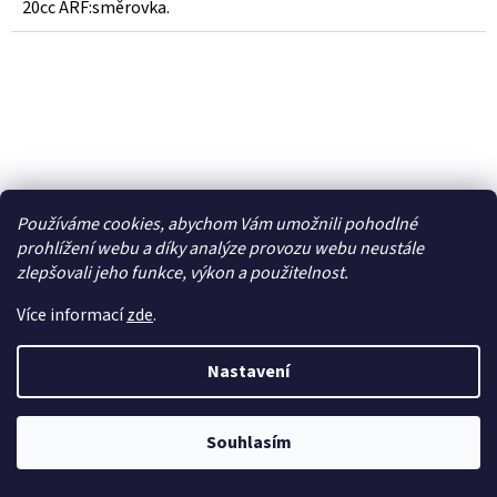
20cc ARF:směrovka.
Používáme cookies, abychom Vám umožnili pohodlné
prohlížení webu a díky analýze provozu webu neustále
zlepšovali jeho funkce, výkon a použitelnost.
Více informací
zde
.
Nastavení
Hangar 9 výškovka: OV-10 Bronco 20cc -
HAN505508
Souhlasím
Dočasně nedostupné