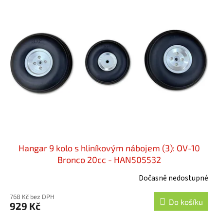
o
p
d
i
u
s
k
p
t
r
ů
o
d
u
k
t
ů
Hangar 9 kolo s hliníkovým nábojem (3): OV-10
Bronco 20cc - HAN505532
Dočasně nedostupné
768 Kč bez DPH
Do košíku
929 Kč