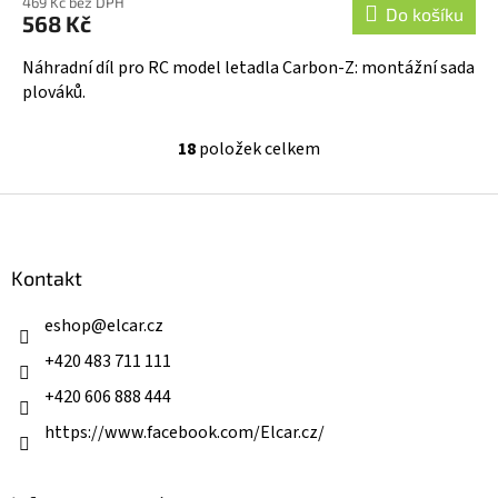
469 Kč bez DPH
Do košíku
568 Kč
Náhradní díl pro RC model letadla Carbon-Z: montážní sada
plováků.
18
položek celkem
O
v
l
Z
á
á
d
p
a
a
Kontakt
c
t
í
í
eshop
@
elcar.cz
p
r
+420 483 711 111
v
k
+420 606 888 444
y
v
https://www.facebook.com/Elcar.cz/
ý
p
i