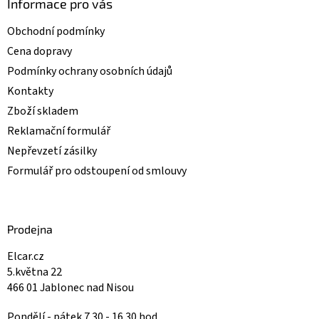
Informace pro vás
s
u
Obchodní podmínky
Cena dopravy
Podmínky ochrany osobních údajů
Kontakty
Zboží skladem
Reklamační formulář
Nepřevzetí zásilky
Formulář pro odstoupení od smlouvy
Prodejna
Elcar.cz
5.května 22
466 01 Jablonec nad Nisou
Pondělí - pátek 7.30 - 16.30 hod.