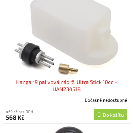
i
u
s
k
p
t
r
ů
o
d
u
k
t
ů
Hangar 9 palivová nádrž: Ultra Stick 10cc -
HAN234518
Dočasně nedostupné
469 Kč bez DPH
Do košíku
568 Kč