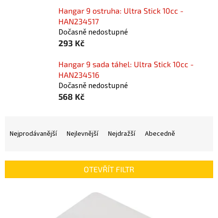
Hangar 9 ostruha: Ultra Stick 10cc -
HAN234517
Dočasně nedostupné
293 Kč
Hangar 9 sada táhel: Ultra Stick 10cc -
HAN234516
Dočasně nedostupné
568 Kč
Ř
a
Nejprodávanější
Nejlevnější
Nejdražší
Abecedně
z
e
n
OTEVŘÍT FILTR
í
p
V
r
ý
o
p
d