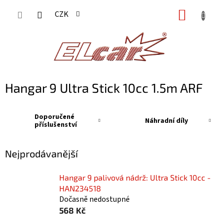
Přejít
NÁKUP
CZK
na
KOŠÍK
obsah
Hangar 9 Ultra Stick 10cc 1.5m ARF
Doporučené
Náhradní díly
příslušenství
Nejprodávanější
Hangar 9 palivová nádrž: Ultra Stick 10cc -
HAN234518
Dočasně nedostupné
568 Kč