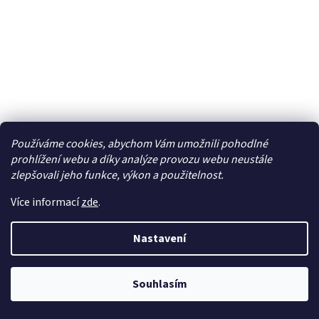
Používáme cookies, abychom Vám umožnili pohodlné
prohlížení webu a díky analýze provozu webu neustále
zlepšovali jeho funkce, výkon a použitelnost.
Hangar 9 směrovka: Pitts S2B - HAN239002
Více informací
zde
.
Dočasně nedostupné
Nastavení
1 105 Kč bez DPH
Do košíku
1 337 Kč
Souhlasím
Náhradní díl pro RC model letadla Hangar 9 Pitts S2B: