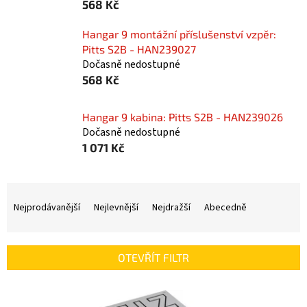
568 Kč
Hangar 9 montážní příslušenství vzpěr:
Pitts S2B - HAN239027
Dočasně nedostupné
568 Kč
Hangar 9 kabina: Pitts S2B - HAN239026
Dočasně nedostupné
1 071 Kč
Ř
a
Nejprodávanější
Nejlevnější
Nejdražší
Abecedně
z
e
n
OTEVŘÍT FILTR
í
p
V
r
ý