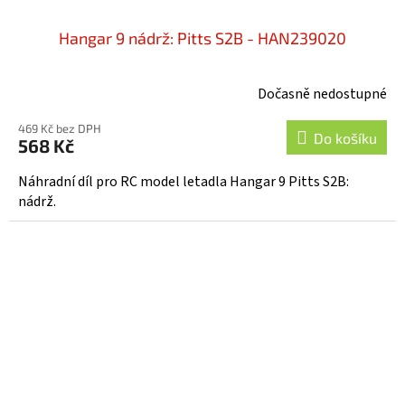
Hangar 9 nádrž: Pitts S2B - HAN239020
Dočasně nedostupné
469 Kč bez DPH
Do košíku
568 Kč
Náhradní díl pro RC model letadla Hangar 9 Pitts S2B:
nádrž.