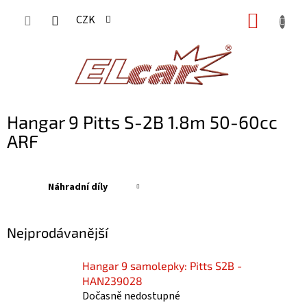
Přejít
NÁKUP
CZK
na
KOŠÍK
obsah
Hangar 9 Pitts S-2B 1.8m 50-60cc
ARF
Náhradní díly
Nejprodávanější
Hangar 9 samolepky: Pitts S2B -
HAN239028
Dočasně nedostupné