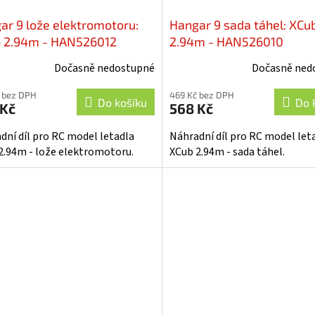
ar 9 lože elektromotoru:
Hangar 9 sada táhel: XCu
 2.94m - HAN526012
2.94m - HAN526010
Dočasně nedostupné
Dočasně ned
 bez DPH
469 Kč bez DPH
Do košíku
Do 
 Kč
568 Kč
dní díl pro RC model letadla
Náhradní díl pro RC model let
2.94m - lože elektromotoru.
XCub 2.94m - sada táhel.