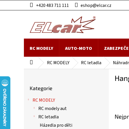
Přejít
+420 483 711 111
eshop@elcar.cz
na
obsah
RC MODELY
AUTO-MOTO
ZABEZPEČE
RC MODELY
RC letadla
Náhradní
Domů
P
Han
o
Přeskočit
s
Kategorie
kategorie
t
r
RC MODELY
a
RC modely aut
n
Nejpr
n
RC letadla
í
Házedla pro děti