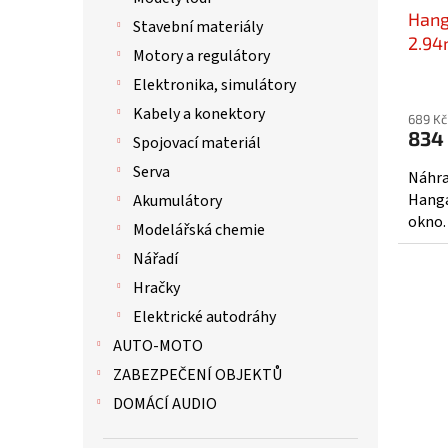
Hang
Stavební materiály
2.94
Motory a regulátory
Elektronika, simulátory
Kabely a konektory
689 Kč
834
Spojovací materiál
Serva
Náhra
Hanga
Akumulátory
okno.
Modelářská chemie
Nářadí
Hračky
Elektrické autodráhy
AUTO-MOTO
ZABEZPEČENÍ OBJEKTŮ
DOMÁCÍ AUDIO