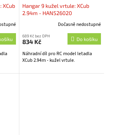
: XCub
Hangar 9 kužel vrtule: XCub
2.94m - HAN526020
ostupné
Dočasně nedostupné
689 Kč bez DPH
košíku
Do košíku
834 Kč
adla
Náhradní díl pro RC model letadla
XCub 2.94m - kužel vrtule.