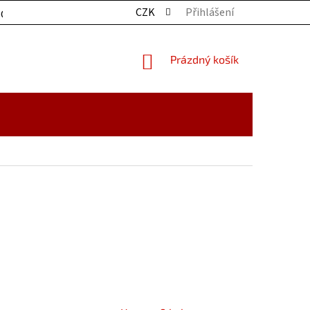
CZK
Přihlášení
OCHRANY OSOBNÍCH ÚDAJŮ
KONTAKTY
ZBOŽÍ SKLADE
NÁKUPNÍ
Prázdný košík
KOŠÍK