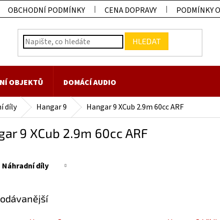
OBCHODNÍ PODMÍNKY
CENA DOPRAVY
PODMÍNKY 
HLEDAT
NÍ OBJEKTŮ
DOMÁCÍ AUDIO
 díly
Hangar 9
Hangar 9 XCub 2.9m 60cc ARF
gar 9 XCub 2.9m 60cc ARF
Náhradní díly
odávanější