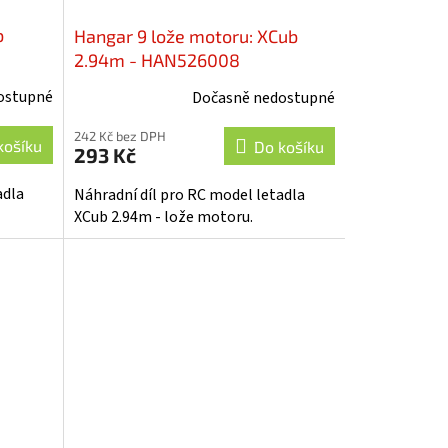
b
Hangar 9 lože motoru: XCub
2.94m - HAN526008
ostupné
Dočasně nedostupné
242 Kč bez DPH
košíku
Do košíku
293 Kč
adla
Náhradní díl pro RC model letadla
XCub 2.94m - lože motoru.