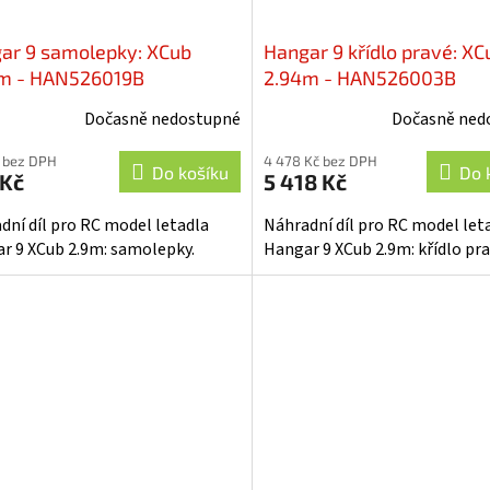
ar 9 samolepky: XCub
Hangar 9 křídlo pravé: XC
m - HAN526019B
2.94m - HAN526003B
Dočasně nedostupné
Dočasně ned
 bez DPH
4 478 Kč bez DPH
Do košíku
Do 
 Kč
5 418 Kč
dní díl pro RC model letadla
Náhradní díl pro RC model let
r 9 XCub 2.9m: samolepky.
Hangar 9 XCub 2.9m: křídlo pra