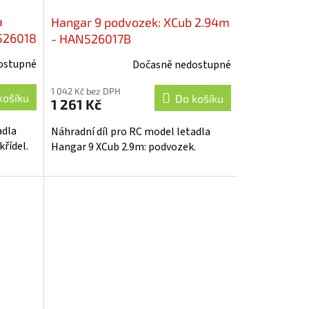
a
Hangar 9 podvozek: XCub 2.94m
N526018
- HAN526017B
ostupné
Dočasně nedostupné
1 042 Kč bez DPH
košíku
Do košíku
1 261 Kč
adla
Náhradní díl pro RC model letadla
křídel.
Hangar 9 XCub 2.9m: podvozek.