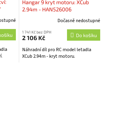
ví:
Hangar 9 kryt motoru: XCub
7
2.94m - HAN526006
ostupné
Dočasně nedostupné
1 741 Kč bez DPH
košíku
Do košíku
2 106 Kč
adla
Náhradní díl pro RC model letadla
í.
XCub 2.94m - kryt motoru.