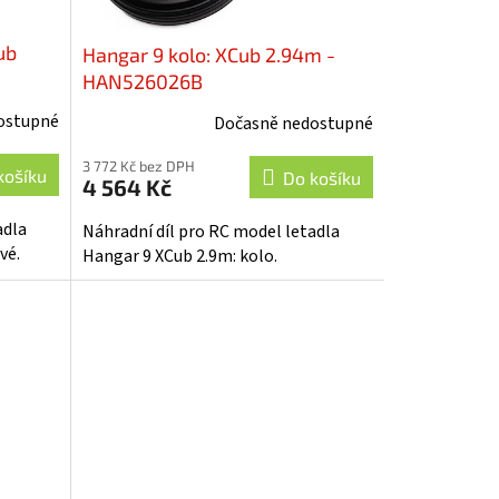
ub
Hangar 9 kolo: XCub 2.94m -
HAN526026B
ostupné
Dočasně nedostupné
3 772 Kč bez DPH
košíku
Do košíku
4 564 Kč
adla
Náhradní díl pro RC model letadla
vé.
Hangar 9 XCub 2.9m: kolo.