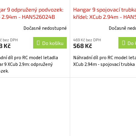
ar 9 odpružený podvozek:
Hangar 9 spojovací trubk
 2.94m - HAN526024B
křídel: XCub 2.94m - HA
Dočasně nedostupné
Dočasně ned
Kč bez DPH
469 Kč bez DPH
Do košíku
Do 
8 Kč
568 Kč
dní díl pro RC model letadla
Náhradní díl pro RC model let
r 9 XCub 2.9m: odpružený
XCub 2.94m - spojovací trubka 
zek.