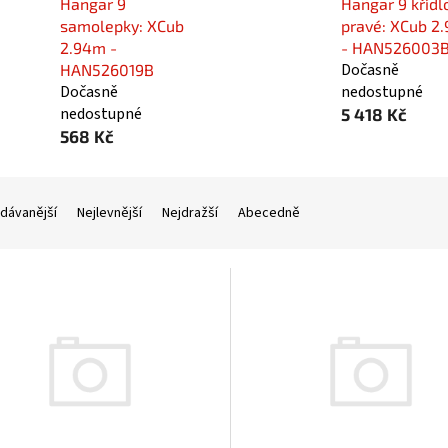
Hangar 9
Hangar 9 křídl
samolepky: XCub
pravé: XCub 2
2.94m -
- HAN526003
Dočasně
HAN526019B
Dočasně
nedostupné
nedostupné
5 418 Kč
568 Kč
dávanější
Nejlevnější
Nejdražší
Abecedně