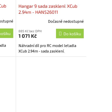
Cub
Hangar 9 sada zasklení: XCub
2.94m - HAN526011
ostupné
Dočasně nedostupné
885 Kč bez DPH
košíku
Do košíku
1 071 Kč
adla
Náhradní díl pro RC model letadla
XCub 2.94m - sada zasklení.