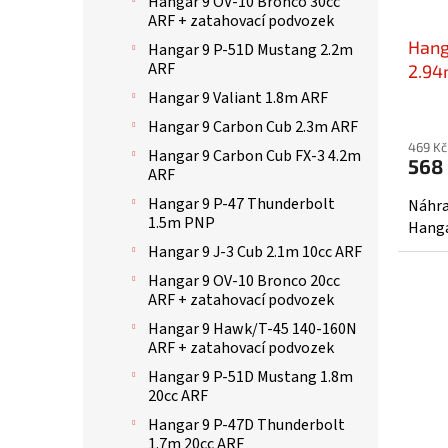
Hangar 9 OV-10 Bronco 30cc
t
d
ARF + zatahovací podvozek
ů
u
Hang
k
Hangar 9 P-51D Mustang 2.2m
ARF
2.94
t
ů
Hangar 9 Valiant 1.8m ARF
Hangar 9 Carbon Cub 2.3m ARF
469 Kč
Hangar 9 Carbon Cub FX-3 4.2m
568
ARF
Hangar 9 P-47 Thunderbolt
Náhra
1.5m PNP
Hanga
Hangar 9 J-3 Cub 2.1m 10cc ARF
Hangar 9 OV-10 Bronco 20cc
ARF + zatahovací podvozek
Hangar 9 Hawk/T-45 140-160N
ARF + zatahovací podvozek
Hangar 9 P-51D Mustang 1.8m
20cc ARF
Hangar 9 P-47D Thunderbolt
1.7m 20cc ARF