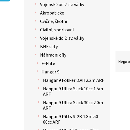
p
Vojenské od 2. sv. války
a
n
Akrobatické
e
Cvičné, školní
l
Civilní, sportovní
Vojenské do 2. sv. války
BNF sety
Ř
Náhradní díly
a
Nejpro
E-Flite
z
Hangar 9
e
n
Hangar 9 Fokker D.VII 2.2m ARF
V
í
ý
Hangar 9 Ultra Stick 10cc 1.5m
p
p
ARF
r
i
Hangar 9 Ultra Stick 30cc 2.0m
o
s
ARF
d
p
Hangar 9 Pitts S-2B 1.8m 50-
u
r
60cc ARF
k
o