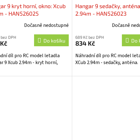
ar 9 kryt horní, okno: Xcub
Hangar 9 sedačky, anténa
m - HAN526025
2.94m - HAN526023
Dočasně nedostupné
Dočasně ned
 bez DPH
689 Kč bez DPH
Do košíku
Do 
 Kč
834 Kč
dní díl pro RC model letadla
Náhradní díl pro RC model let
r 9 Xcub 2.94m - kryt horní,
XCub 2.94m - sedačky, anténa.