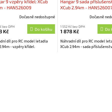
ar 9 vzpěry křídel: XCub
Hangar 9 sada příslušenst
m - HAN526009
XCub 2.94m - HAN52600
Dočasně nedostupné
Dočasně ned
Kč bez DPH
1 552 Kč bez DPH
Do košíku
Do 
8 Kč
1 878 Kč
dní díl pro RC model letadla
Náhradní díl pro RC model let
.94m - vzpěry křídel.
XCub 2.94m - sada příslušenstv
O
v
l
á
d
a
c
í
p
r
v
k