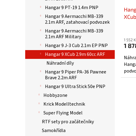
Hangar 9 PT-19 1.4m PNP
Hang
Hangar 9 Aermacchi MB-339
XCub
2.1m ARF, zatahovací podvozek
Hangar 9 Aermacchi MB-339
2.1m ARF Military
1 552 
1 87
Hangar 9 J-3 Cub 2.1m EP PNP
Hangar 9 XCub 2.9m 60cc ARF
Náhra
Náhradní díly
Hanga
podvo
Hangar 9 Piper PA-36 Pawnee
Brave 2.2m ARF
Hangar 9 Ultra Stick 50e PNP
Hobbyzone
Krick Modelltechnik
Super Flying Model
RTF sety pro začátečníky
Samokřídla