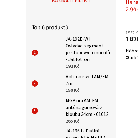
ROZBALIT FILTR
Hang
2.94
Top 6 produktů
1 552 
1 87
JA-192E-WH
Ovládací segment
Náhra
přístupových modulů
XCub 2
- Jablotron
192 Kč
Antenni svod AM/FM
7m
150 Kč
MGB uni AM-FM
anténa gumová v
kloubu 34cm - 61012
265 Kč
JA-196J - Duální
přívěsek LF-HF UID -