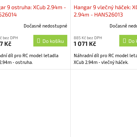
ar 9 ostruha: XCub 2.94m -
Hangar 9 vlečný háček: X
526014
2.94m - HAN526013
Dočasně nedostupné
Dočasně ned
Kč bez DPH
885 Kč bez DPH
Do košíku
Do 
7 Kč
1 071 Kč
dní díl pro RC model letadla
Náhradní díl pro RC model let
2.94m - ostruha.
XCub 2.94m - vlečný háček.