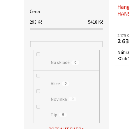
Hang
Cena
HAN
293
Kč
5418
Kč
2 179 
2 63
Náhra
XCub 
Na skladě
0
Akce
0
Novinka
0
Tip
0