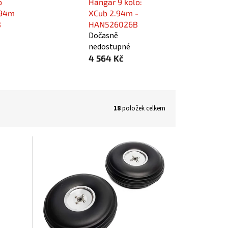
o
Hangar 9 kolo:
.94m
XCub 2.94m -
B
HAN526026B
Dočasně
nedostupné
4 564 Kč
18
položek celkem