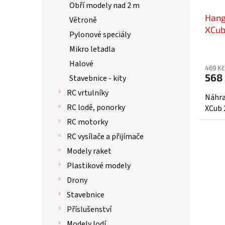
Obří modely nad 2 m
Hang
Větroně
XCub
Pylonové speciály
Mikro letadla
Halové
469 Kč
568
Stavebnice - kity
RC vrtulníky
Náhra
RC lodě, ponorky
XCub 
RC motorky
RC vysílače a přijímače
Modely raket
Plastikové modely
Drony
Stavebnice
Příslušenství
Modely lodí