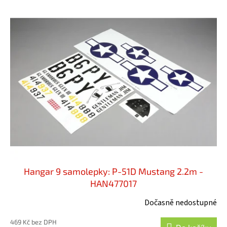
Hangar 9 samolepky: P-51D Mustang 2.2m -
HAN477017
Dočasně nedostupné
469 Kč bez DPH