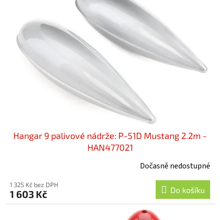
i
u
s
k
p
t
r
ů
o
d
u
k
t
ů
Hangar 9 palivové nádrže: P-51D Mustang 2.2m -
HAN477021
Dočasně nedostupné
1 325 Kč bez DPH
Do košíku
1 603 Kč