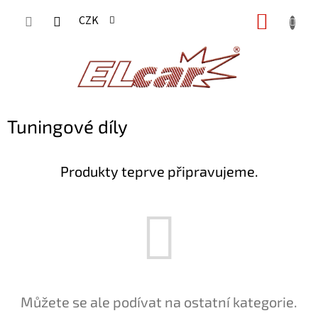
Přejít
NÁKUP
CZK
na
KOŠÍK
obsah
Tuningové díly
Produkty teprve připravujeme.
Můžete se ale podívat na ostatní kategorie.