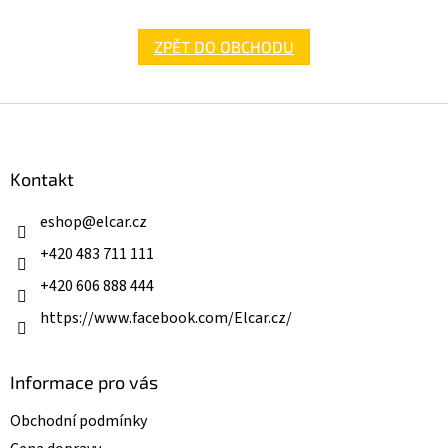
ZPĚT DO OBCHODU
Z
á
p
a
Kontakt
t
í
eshop
@
elcar.cz
+420 483 711 111
+420 606 888 444
https://www.facebook.com/Elcar.cz/
Informace pro vás
Obchodní podmínky