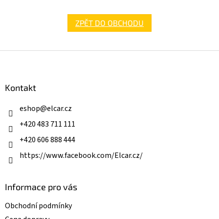
ZPĚT DO OBCHODU
Z
á
p
a
Kontakt
t
í
eshop
@
elcar.cz
+420 483 711 111
+420 606 888 444
https://www.facebook.com/Elcar.cz/
Informace pro vás
Obchodní podmínky