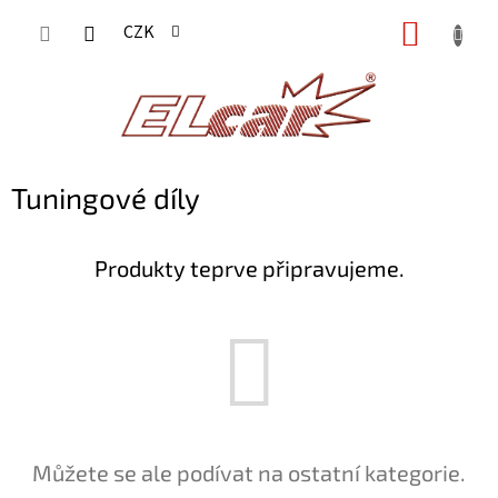
Přejít
NÁKUP
CZK
na
KOŠÍK
obsah
Tuningové díly
Produkty teprve připravujeme.
Můžete se ale podívat na ostatní kategorie.