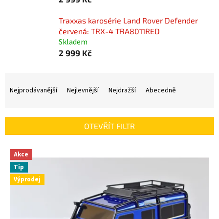
Traxxas karosérie Land Rover Defender
červená: TRX-4 TRA8011RED
Skladem
2 999 Kč
Ř
a
Nejprodávanější
Nejlevnější
Nejdražší
Abecedně
z
e
n
OTEVŘÍT FILTR
í
p
V
r
Akce
ý
o
Tip
p
d
Výprodej
i
u
s
k
p
t
r
ů