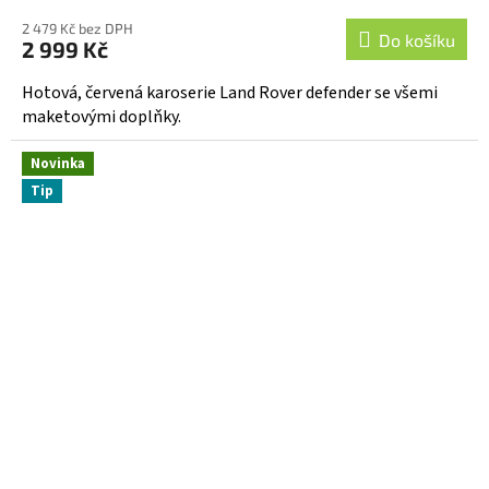
hodnocení
2 479 Kč bez DPH
produktu
Do košíku
2 999 Kč
je
4,6
Hotová, červená karoserie Land Rover defender se všemi
z
maketovými doplňky.
5
hvězdiček.
Novinka
Tip