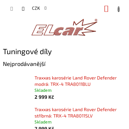
Přejít
NÁKUP
CZK
na
KOŠÍK
obsah
Tuningové díly
Nejprodávanější
Traxxas karosérie Land Rover Defender
modrá: TRX-4 TRA8011BLU
Skladem
2 999 Kč
Traxxas karosérie Land Rover Defender
stříbrná: TRX-4 TRA8011SLV
Skladem
2 999 Kč