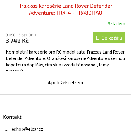
Traxxas karosérie Land Rover Defender
Adventure: TRX-4 - TRA8011AQ
Skladem
Průměrné
hodnocení
3 098 Kč bez DPH
produktu
Do košíku
3 749 Kč
je
4,7
Kompletní karosérie pro RC model auta Traxxas Land Rover
z
Defender Adventure. Oranžová karoserie Adventure s černou
5
kapotou a doplňky, čirá skla (vzadu tónovaná), lemy
hvězdiček.
blatníků,...
4
položek celkem
O
v
l
Z
á
á
d
p
a
a
Kontakt
c
t
í
í
eshop
@
elcar.cz
p