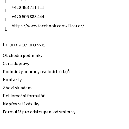
r
+420 483 711 111
v
k
+420 606 888 444
y
v
https://www.facebook.com/Elcar.cz/
ý
p
i
Informace pro vás
s
u
Obchodní podmínky
Cena dopravy
Podmínky ochrany osobních údajů
Kontakty
Zboží skladem
Reklamační formulář
Nepřevzetí zásilky
Formulář pro odstoupení od smlouvy