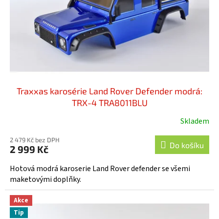
o
d
u
k
t
ů
Traxxas karosérie Land Rover Defender modrá:
TRX-4 TRA8011BLU
Skladem
Průměrné
hodnocení
2 479 Kč bez DPH
produktu
Do košíku
2 999 Kč
je
5,0
Hotová modrá karoserie Land Rover defender se všemi
z
maketovými doplňky.
5
hvězdiček.
Akce
Tip