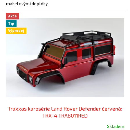
z
maketovými doplňky.
5
hvězdiček.
Akce
Tip
Výprodej
Traxxas karosérie Land Rover Defender červená:
TRX-4 TRA8011RED
Skladem
Průměrné