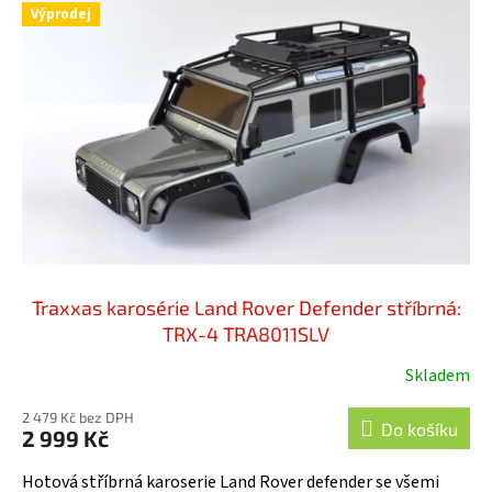
Výprodej
Traxxas karosérie Land Rover Defender stříbrná:
TRX-4 TRA8011SLV
Skladem
Průměrné
hodnocení
2 479 Kč bez DPH
produktu
Do košíku
2 999 Kč
je
5,0
Hotová stříbrná karoserie Land Rover defender se všemi